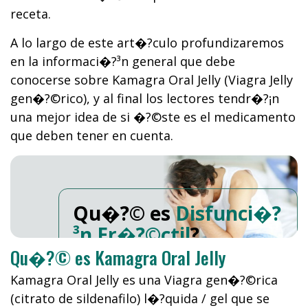
receta.
A lo largo de este art�?­culo profundizaremos
en la informaci�?³n general que debe
conocerse sobre Kamagra Oral Jelly (Viagra Jelly
gen�?©rico), y al final los lectores tendr�?¡n
una mejor idea de si �?©ste es el medicamento
que deben tener en cuenta.
Qu�?© es
Disfunci�?
³n Er�?©ctil
?
Qu�?© es Kamagra Oral Jelly
Kamagra Oral Jelly es una Viagra gen�?©rica
(citrato de sildenafilo) l�?­quida / gel que se