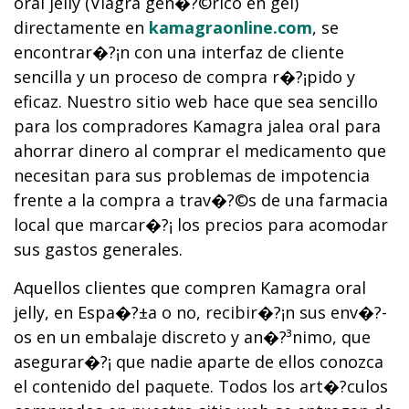
oral jelly (Viagra gen�?©rico en gel)
directamente en
kamagraonline.com
, se
encontrar�?¡n con una interfaz de cliente
sencilla y un proceso de compra r�?¡pido y
eficaz. Nuestro sitio web hace que sea sencillo
para los compradores Kamagra jalea oral para
ahorrar dinero al comprar el medicamento que
necesitan para sus problemas de impotencia
frente a la compra a trav�?©s de una farmacia
local que marcar�?¡ los precios para acomodar
sus gastos generales.
Aquellos clientes que compren Kamagra oral
jelly, en Espa�?±a o no, recibir�?¡n sus env�?­
os en un embalaje discreto y an�?³nimo, que
asegurar�?¡ que nadie aparte de ellos conozca
el contenido del paquete. Todos los art�?­culos