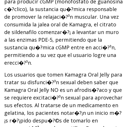
para producir cGMP (monofosfato de guanosina
c�?­clico), la sustancia qu�?­mica responsable
de promover la relajaci�?³n muscular. Una vez
consumida la jalea oral de Kamagra, el citrato
de sildenafilo comenzar�?¡ a levantar un muro
a las enzimas PDE-5, permitiendo que la
sustancia qu�?­mica cGMP entre en acci�?³n,
permitiendo a su vez que el usuario logre una
erecci�?³n.
Los usuarios que tomen Kamagra Oral Jelly para
tratar su disfunci�?³n sexual deben saber que
Kamagra Oral Jelly NO es un afrodis�?­aco y que
se requiere excitaci�?³n sexual para aprovechar
sus efectos. Al tratarse de un medicamento en
gelatina, los pacientes notar�?¡n un inicio m�?
¡s r�?¡pido despu�?©s de tomarlo en