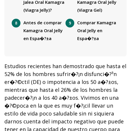
Jalea Oral Kamagra
Kamagra Oral Jelly
(Viagra Jelly)?
(Viagra Gel)
Antes de comprar
Comprar Kamagra
Kamagra Oral Jelly
Oral Jelly en
en Espa�?±a
Espa�?±a
Estudios recientes han demostrado que hasta el
52% de los hombres sufrir�?¡n disfunci�?³n
er�?©ctil (DE) o impotencia a los 50 a�?±os,
mientras que hasta el 26% de los hombres la
padecer�?¡n a los 40 a�?±os. Vivimos en una
�?©poca en la que es muy f�?¡cil llevar un
estilo de vida poco saludable sin ni siquiera
darnos cuenta del impacto negativo que puede
tener en la capacidad de nuestro cuerpo para