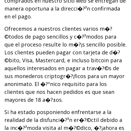
comprados en nuestro sitio web se entregan de
manera oportuna a la direcci�?³n confirmada
en el pago.
Ofrecemos a nuestros clientes varios m�?
©todos de pago sencillos y c�?³modos para
que el proceso resulte lo m�?¡s sencillo posible.
Los clientes pueden pagar con tarjeta de d�?
©bito, Visa, Mastercard, e incluso bitcoin para
aquellos interesados en pagar a trav�?©s de
sus monederos criptogr�?¡ficos para un mayor
anonimato. El �?ºnico requisito para los
clientes que nos hacen pedidos es que sean
mayores de 18 a�?±os.
Si ha estado posponiendo enfrentarse a la
realidad de la disfunci�?³n er�?©ctil debido a
la inc�?³moda visita al m�?©dico, �?¡ahora es