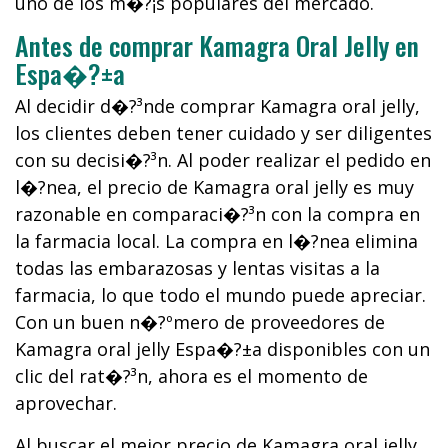
uno de los m�?¡s populares del mercado.
Antes de comprar Kamagra Oral Jelly en
Espa�?±a
Al decidir d�?³nde comprar Kamagra oral jelly,
los clientes deben tener cuidado y ser diligentes
con su decisi�?³n. Al poder realizar el pedido en
l�?­nea, el precio de Kamagra oral jelly es muy
razonable en comparaci�?³n con la compra en
la farmacia local. La compra en l�?­nea elimina
todas las embarazosas y lentas visitas a la
farmacia, lo que todo el mundo puede apreciar.
Con un buen n�?ºmero de proveedores de
Kamagra oral jelly Espa�?±a disponibles con un
clic del rat�?³n, ahora es el momento de
aprovechar.
Al buscar el mejor precio de Kamagra oral jelly,