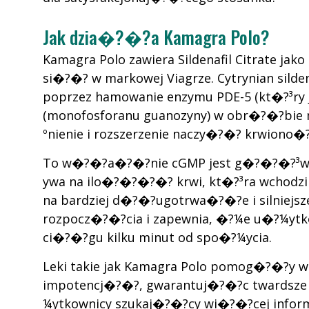
Jak dzia�?�?a Kamagra Polo?
Kamagra Polo zawiera Sildenafil Citrate 
si�?�? w markowej Viagrze. Cytrynian silde
poprzez hamowanie enzymu PDE-5 (kt�?³ry 
(monofosforanu guanozyny) w obr�?�?bi
ºnienie i rozszerzenie naczy�?�? krwiono�
To w�?�?a�?�?nie cGMP jest g�?�?�?³wni
ywa na ilo�?�?�?�? krwi, kt�?³ra wchodzi i 
na bardziej d�?�?ugotrwa�?�?e i silniejsze
rozpocz�?�?cia i zapewnia, �?¼e u�?¼
ci�?�?gu kilku minut od spo�?¼ycia.
Leki takie jak Kamagra Polo pomog�?�?y 
impotencj�?�?, gwarantuj�?�?c twardsze i
¼ytkownicy szukaj�?�?cy wi�?�?cej informac