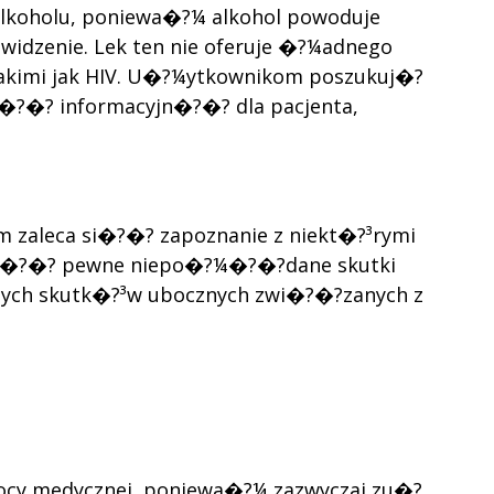
lkoholu, poniewa�?¼ alkohol powoduje
idzenie. Lek ten nie oferuje �?¼adnego
akimi jak HIV. U�?¼ytkownikom poszukuj�?
k�?�? informacyjn�?�? dla pacjenta,
m zaleca si�?�? zapoznanie z niekt�?³rymi
owa�?�? pewne niepo�?¼�?�?dane skutki
szych skutk�?³w ubocznych zwi�?�?zanych z
mocy medycznej, poniewa�?¼ zazwyczaj zu�?