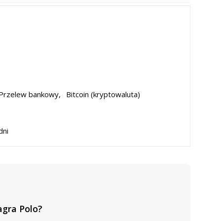
Przelew bankowy,
Bitcoin (kryptowaluta)
dni
gra Polo?