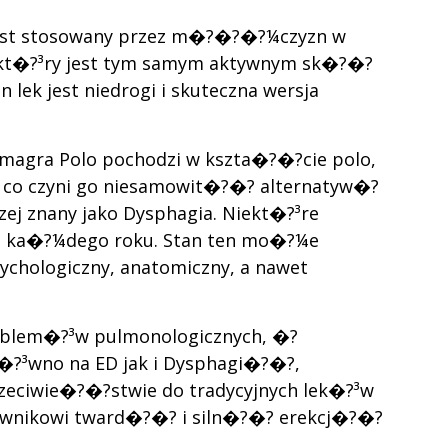
 jest stosowany przez m�?�?�?¼czyzn w
u, kt�?³ry jest tym samym aktywnym sk�?�?
ek jest niedrogi i skuteczna wersja
amagra Polo pochodzi w kszta�?�?cie polo,
 co czyni go niesamowit�?�? alternatyw�?
ej znany jako Dysphagia. Niekt�?³re
 ka�?¼dego roku. Stan ten mo�?¼e
ychologiczny, anatomiczny, a nawet
roblem�?³w pulmonologicznych, �?
�?³wno na ED jak i Dysphagi�?�?,
zeciwie�?�?stwie do tradycyjnych lek�?³w
kownikowi tward�?�? i siln�?�? erekcj�?�?