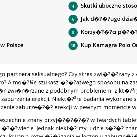
Skutki uboczne stos
Jak d�?�?ugo dzia
Korzy�?�?ci p�?�?
 w Polsce
Kup Kamagra Polo On
ego partnera seksualnego? Czy stres zwi�?�?zan
 mo�?¼e szukasz �?�?atwego sposobu na zaspoko
�?�? zwi�?�?zane z podobnym problemem, z kt�
aburzenia erekcji. Niekt�?³re badania wykonane s
ie zaburze�?�? erekcji w pewnym momencie w i
 powszechnie znany przyj�?�?�?�? w twardych tabl
�?wiecie. Jednak niekt�?³rzy ludzie s�?�? znan
szukiwania rozwi�?�?zania w leczeniu zaburze�?�? 