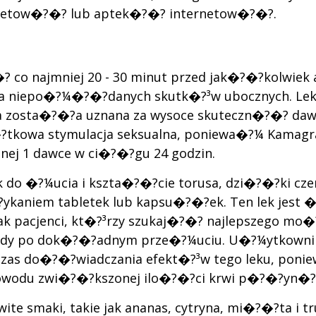
netow�?�? lub aptek�?�? internetow�?�?.
? co najmniej 20 - 30 minut przed jak�?�?kolwi
 niepo�?¼�?�?danych skutk�?³w ubocznych. Lek t
?³ra zosta�?�?a uznana za wysoce skuteczn�?�? d
?tkowa stymulacja seksualna, poniewa�?¼ Kamagra P
nej 1 dawce w ci�?�?gu 24 godzin.
k do �?¼ucia i kszta�?�?cie torusa, dzi�?�?ki cz
ykaniem tabletek lub kapsu�?�?ek. Ten lek jes
k pacjenci, kt�?³rzy szukaj�?�? najlepszego mo
ody po dok�?�?adnym prze�?¼uciu. U�?¼ytkowniko
zas do�?�?wiadczania efekt�?³w tego leku, po
wodu zwi�?�?kszonej ilo�?�?ci krwi p�?�?yn�?
ite smaki, takie jak ananas, cytryna, mi�?�?ta 