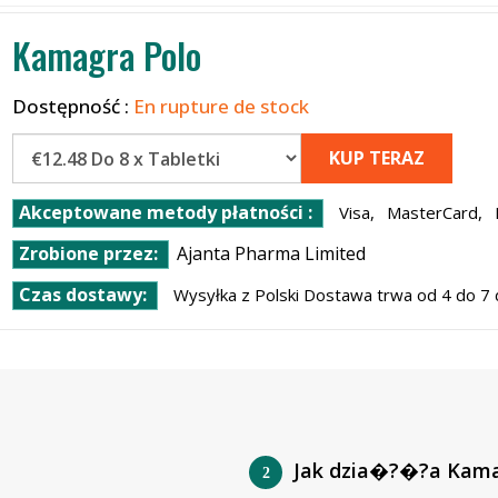
Kamagra Polo
Dostępność :
En rupture de stock
KUP TERAZ
Akceptowane metody płatności :
Visa,
MasterCard,
Zrobione przez:
Ajanta Pharma Limited
Czas dostawy:
Wysyłka z Polski Dostawa trwa od 4 do 7 
Jak dzia�?�?a Kama