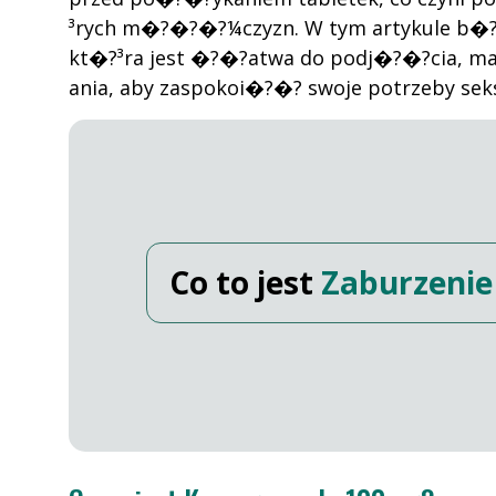
³rych m�?�?�?¼czyzn. W tym artykule b�?
kt�?³ra jest �?�?atwa do podj�?�?cia, m
ania, aby zaspokoi�?�? swoje potrzeby sek
Co to jest
Zaburzenie 