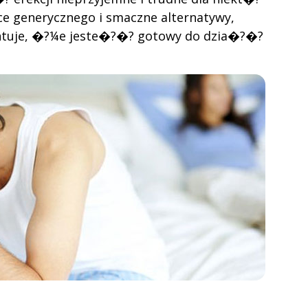
 generycznego i smaczne alternatywy,
ntuje, �?¼e jeste�?�? gotowy do dzia�?�?