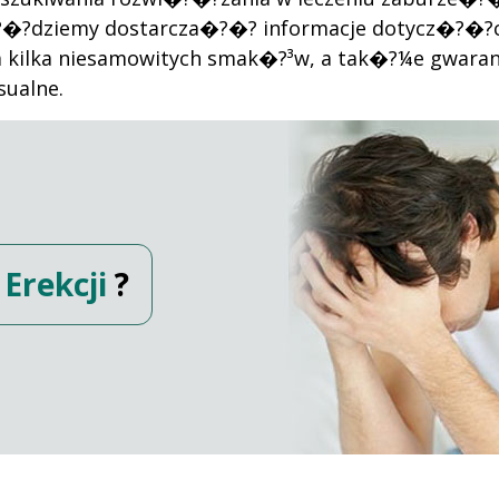
�?dziemy dostarcza�?�? informacje dotycz�?�?ce
a kilka niesamowitych smak�?³w, a tak�?¼e gwara
sualne.
Erekcji
?