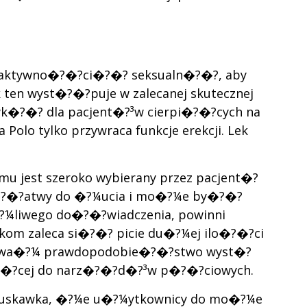
ek aktywno�?�?ci�?�? seksualn�?�?, aby
en wyst�?�?puje w zalecanej skutecznej
awk�?�? dla pacjent�?³w cierpi�?�?cych na
olo tylko przywraca funkcje erekcji. Lek
emu jest szeroko wybierany przez pacjent�?
t �?�?atwy do �?¼ucia i mo�?¼e by�?�?
�?¼liwego do�?�?wiadczenia, powinni
m zaleca si�?�? picie du�?¼ej ilo�?�?ci
niewa�?¼ prawdopodobie�?�?stwo wyst�?
�?cej do narz�?�?d�?³w p�?�?ciowych.
i truskawka, �?¼e u�?¼ytkownicy do mo�?¼e