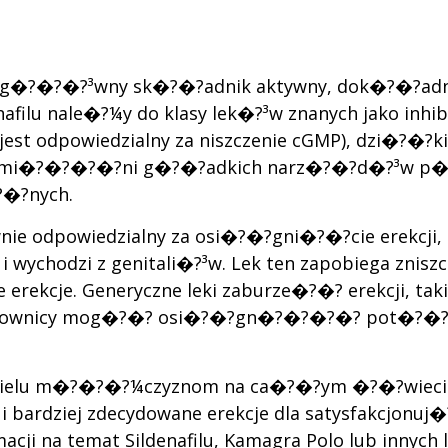
jako g�?�?�?³wny sk�?�?adnik aktywny, dok�?�?adn
nafilu nale�?¼y do klasy lek�?³w znanych jako inh
jest odpowiedzialny za niszczenie cGMP), dzi�?�
e mi�?�?�?�?ni g�?�?adkich narz�?�?d�?³w p�
?�?nych.
e odpowiedzialny za osi�?�?gni�?�?cie erekcj
wychodzi z genitali�?³w. Lek ten zapobiega zniszcz
 erekcje. Generyczne leki zaburze�?�? erekcji, tak
ytkownicy mog�?�? osi�?�?gn�?�?�?�? pot�?�?
wielu m�?�?�?¼czyznom na ca�?�?ym �?�?wiecie 
 bardziej zdecydowane erekcje dla satysfakcjonuj
ji na temat Sildenafilu, Kamagra Polo lub innych 