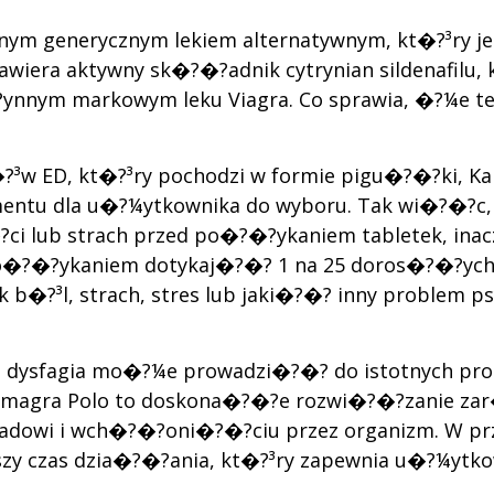
nanym generycznym lekiem alternatywnym, kt�?³ry
 zawiera aktywny sk�?�?adnik cytrynian sildenafil
nnym markowym leku Viagra. Co sprawia, �?¼e ten l
?³w ED, kt�?³ry pochodzi w formie pigu�?�?ki, K
entu dla u�?¼ytkownika do wyboru. Tak wi�?�?c,
ci lub strach przed po�?�?ykaniem tabletek, inacz
o�?�?ykaniem dotykaj�?�? 1 na 25 doros�?�?ych
 b�?³l, strach, stres lub jaki�?�? inny problem ps
gii, dysfagia mo�?¼e prowadzi�?�? do istotnych p
Kamagra Polo to doskona�?�?e rozwi�?�?zanie zar
zpadowi i wch�?�?oni�?�?ciu przez organizm. W pr
ybszy czas dzia�?�?ania, kt�?³ry zapewnia u�?¼yt