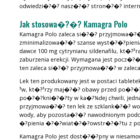
odwiedzi�?�? nasz�?�? stron�?�? inter
Jak stosowa�?�? Kamagra Polo
Kamagra Polo zaleca si�?�? przyjmowa�?�
zminimalizowa�?�? szanse wyst�?�?pienia
dawce 100 mg cytrynianu sildenafilu, kt�
zaburzenia erekcji. Wymagana jest pocz�?�
ten zaleca si�?�? przyjmowa�?�? w zaleca
Lek ten produkowany jest w postaci tablete
³w, kt�?³rzy maj�?�? obawy przed po�?�?
po�?�?kni�?�?ty w ka�?¼dej chwili, jedna
przyjmowa�?�? ten lek ze szklank�?�? w
wody, aby pozosta�?�? nawodnionym podc
�?pienia �?�?wiat�?�?owstr�?�?tu z po
Kamagra Polo jest dost�?�?pny w niesamow