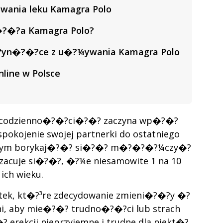
owania leku Kamagra Polo
�?�?a Kamagra Polo?
yn�?�?ce z u�?¼ywania Kamagra Polo
line w Polsce
y z codzienno�?�?ci�?�? zaczyna wp�?�?
jenie swojej partnerki do ostatniego
?³rym borykaj�?�? si�?�? m�?�?�?¼czy�?
zacuje si�?�?, �?¼e niesamowite 1 na 10
ch wieku.
etek, kt�?³re zdecydowanie zmieni�?�?y �?
i, aby mie�?�? trudno�?�?ci lub strach
erekcji nieprzyjemne i trudne dla niekt�?