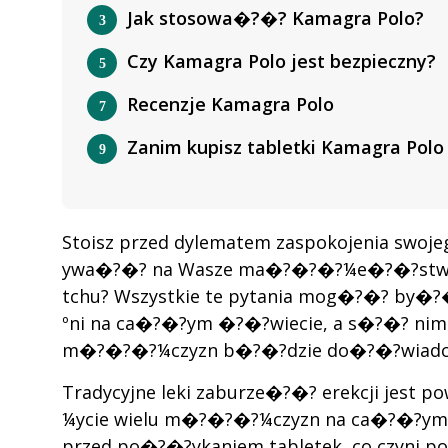
Jak stosowa�?�? Kamagra Polo?
Czy Kamagra Polo jest bezpieczny?
Recenzje Kamagra Polo
Zanim kupisz tabletki Kamagra Polo
Stoisz przed dylematem zaspokojenia swoj
ywa�?�? na Wasze ma�?�?�?¼e�?�?stwo? A
tchu? Wszystkie te pytania mog�?�? by
ºni na ca�?�?ym �?�?wiecie, a s�?�? nim z
m�?�?�?¼czyzn b�?�?dzie do�?�?wiadczen
Tradycyjne leki zaburze�?�? erekcji jest
¼ycie wielu m�?�?�?¼czyzn na ca�?�?ym �?
przed po�?�?ykaniem tabletek, co czyni po