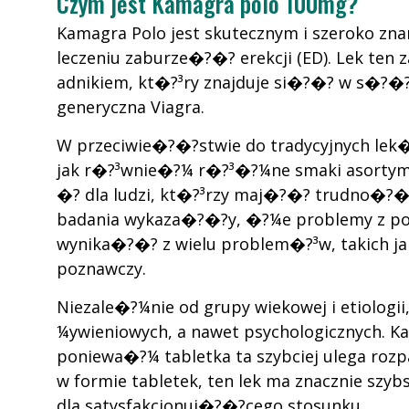
Czym jest Kamagra polo 100mg?
Kamagra Polo jest skutecznym i szeroko z
leczeniu zaburze�?�? erekcji (ED). Lek ten
adnikiem, kt�?³ry znajduje si�?�? w s�?�?y
generyczna Viagra.
W przeciwie�?�?stwie do tradycyjnych lek�
jak r�?³wnie�?¼ r�?³�?¼ne smaki asortym
�? dla ludzi, kt�?³rzy maj�?�? trudno�?�?
badania wykaza�?�?y, �?¼e problemy z p
wynika�?�? z wielu problem�?³w, takich jak
poznawczy.
Niezale�?¼nie od grupy wiekowej i etiolo
¼ywieniowych, a nawet psychologicznych. 
poniewa�?¼ tabletka ta szybciej ulega ro
w formie tabletek, ten lek ma znacznie sz
dla satysfakcjonuj�?�?cego stosunku.