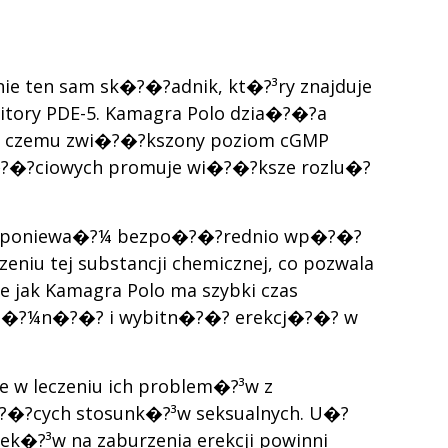
ie ten sam sk�?�?adnik, kt�?³ry znajduje
ibitory PDE-5. Kamagra Polo dzia�?�?a
?ki czemu zwi�?�?kszony poziom cGMP
?�?ciowych promuje wi�?�?ksze rozlu�?
i, poniewa�?¼ bezpo�?�?rednio wp�?�?
eniu tej substancji chemicznej, co pozwala
ie jak Kamagra Polo ma szybki czas
�?¼n�?�? i wybitn�?�? erekcj�?�? w
w leczeniu ich problem�?³w z
�?�?cych stosunk�?³w seksualnych. U�?
lek�?³w na zaburzenia erekcji powinni