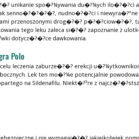
�? unikanie spo�?¼ywania du�?¼ych ilo�?�?ci a
ak senno�?�?�?�?, nudno�?�?ci i niewyra�?ºne w
robami przenoszonymi drog�?�? p�?�?ciow�?�?, t
owania tego leku zaleca si�?�? zapoznanie z ulot
³wki dotycz�?�?ce dawkowania.
gra Polo
celu leczenia zaburze�?�? erekcji u�?¼ytkowniko
 ubocznych. Lek ten mo�?¼e potencjalnie powod
partego na Sildenafilu. Niekt�?³re z najcz�?�?st
iebezpieczne i nie wymagaj�?�? jakiejkolwiek po