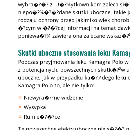
wybra�?�? z. U�?¼ytkownikom zaleca si�?
niepo�?¼�?�?dane skutki uboczne, takie j
rodzaju ochrony przed jakimikolwiek cho
�?cym wi�?�?cej informacji na temat dawk
poniewa�?¼ zawiera ona zalecane wskaz�?
Skutki uboczne stosowania leku Kama
Podczas przyjmowania leku Kamagra Polo w 
z potencjalnych, powszechnych skutk�?³w
uboczne, jak w przypadku ka�?¼dego leku o
Kamagra Polo to, ale nie tylko:
Niewyra�?ºne widzenie
Wysypka
Rumie�?�?ce
Te powszechne efekty uboczne nie s�?�? n