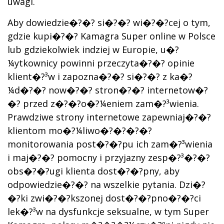
uwagi.
Aby dowiedzie�?�? si�?�? wi�?�?cej o tym,
gdzie kupi�?�? Kamagra Super online w Polsce
lub gdziekolwiek indziej w Europie, u�?
¼ytkownicy powinni przeczyta�?�? opinie
klient�?³w i zapozna�?�? si�?�? z ka�?
¼d�?�? now�?�? stron�?�? internetow�?
�? przed z�?�?o�?¼eniem zam�?³wienia.
Prawdziwe strony internetowe zapewniaj�?�?
klientom mo�?¼liwo�?�?�?�?
monitorowania post�?�?pu ich zam�?³wienia
i maj�?�? pomocny i przyjazny zesp�?³�?�?
obs�?�?ugi klienta dost�?�?pny, aby
odpowiedzie�?�? na wszelkie pytania. Dzi�?
�?ki zwi�?�?kszonej dost�?�?pno�?�?ci
lek�?³w na dysfunkcje seksualne, w tym Super