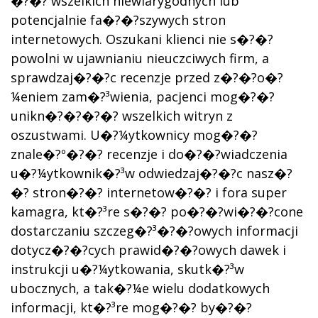
�?�? wszelkich niewiarygodnych lub
potencjalnie fa�?�?szywych stron
internetowych. Oszukani klienci nie s�?�?
powolni w ujawnianiu nieuczciwych firm, a
sprawdzaj�?�?c recenzje przed z�?�?o�?
¼eniem zam�?³wienia, pacjenci mog�?�?
unikn�?�?�?�? wszelkich witryn z
oszustwami. U�?¼ytkownicy mog�?�?
znale�?º�?�? recenzje i do�?�?wiadczenia
u�?¼ytkownik�?³w odwiedzaj�?�?c nasz�?
�? stron�?�? internetow�?�? i fora super
kamagra, kt�?³re s�?�? po�?�?wi�?�?cone
dostarczaniu szczeg�?³�?�?owych informacji
dotycz�?�?cych prawid�?�?owych dawek i
instrukcji u�?¼ytkowania, skutk�?³w
ubocznych, a tak�?¼e wielu dodatkowych
informacji, kt�?³re mog�?�? by�?�?