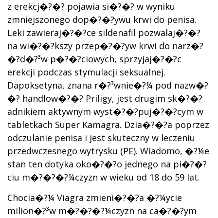
z erekcj�?�? pojawia si�?�? w wyniku
zmniejszonego dop�?�?ywu krwi do penisa.
Leki zawieraj�?�?ce sildenafil pozwalaj�?�?
na wi�?�?kszy przep�?�?yw krwi do narz�?
�?d�?³w p�?�?ciowych, sprzyjaj�?�?c
erekcji podczas stymulacji seksualnej.
Dapoksetyna, znana r�?³wnie�?¼ pod nazw�?
�? handlow�?�? Priligy, jest drugim sk�?�?
adnikiem aktywnym wyst�?�?puj�?�?cym w
tabletkach Super Kamagra. Dzia�?�?a poprzez
odczulanie penisa i jest skuteczny w leczeniu
przedwczesnego wytrysku (PE). Wiadomo, �?¼e
stan ten dotyka oko�?�?o jednego na pi�?�?
ciu m�?�?�?¼czyzn w wieku od 18 do 59 lat.
Chocia�?¼ Viagra zmieni�?�?a �?¼ycie
milion�?³w m�?�?�?¼czyzn na ca�?�?ym