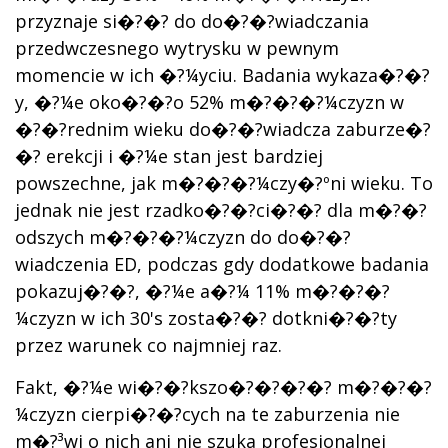
przyznaje si�?�? do do�?�?wiadczania
przedwczesnego wytrysku w pewnym
momencie w ich �?¼yciu. Badania wykaza�?�?
y, �?¼e oko�?�?o 52% m�?�?�?¼czyzn w
�?�?rednim wieku do�?�?wiadcza zaburze�?
�? erekcji i �?¼e stan jest bardziej
powszechne, jak m�?�?�?¼czy�?ºni wieku. To
jednak nie jest rzadko�?�?ci�?�? dla m�?�?
odszych m�?�?�?¼czyzn do do�?�?
wiadczenia ED, podczas gdy dodatkowe badania
pokazuj�?�?, �?¼e a�?¼ 11% m�?�?�?
¼czyzn w ich 30's zosta�?�? dotkni�?�?ty
przez warunek co najmniej raz.
Fakt, �?¼e wi�?�?kszo�?�?�?�? m�?�?�?
¼czyzn cierpi�?�?cych na te zaburzenia nie
m�?³wi o nich ani nie szuka profesjonalnej