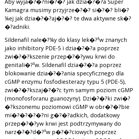
Aby wyja�?�?ni�?�? jak dzia�?�?a Super
Kamagra musimy przyjrze�?�? si�?�? bli�?
¼ej jak dzia�?�?aj�?�? te dwa aktywne sk�?
�?adniki.
Sildenafil nale�?¼y do klasy lek�?³w znanych
jako inhibitory PDE-5 i dzia�?�?a poprzez
zwi�?�?kszenie przep�?�?ywu krwi do
genitali�?³w. Sildenafil dzia�?�?a poprzez
blokowanie dzia�?�?ania specyficznego dla
cGMP enzymu fosfodiesterazy typu 5 (PDE-5),
zwi�?�?kszaj�?�?c tym samym poziom cGMP
(monofosforanu guanozyny). Dzi�?�?ki zwi�?
�?kszonemu poziomowi cGMP w obr�?�?bie
mi�?�?�?�?ni g�?�?adkich, dodatkowy
przep�?�?yw krwi jest podtrzymywany do
narz�?�?d�?³w p�?�?ciowych poprzez