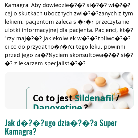
Kamagra. Aby dowiedzie�?�? si�?�? wi�?�?
cej o skutkach ubocznych zwi�?�?zanych z tym
lekiem, pacjentom zaleca si�?�? przeczytanie
ulotki informacyjnej dla pacjenta. Pacjenci, kt�?
³rzy maj�?�? jakiekolwiek w�?�?tpliwo�?�?
ci co do przydatno�?�?ci tego leku, powinni
przed jego za�?¼yciem skonsultowa�?�? si�?
�? z lekarzem specjalist�?�?.
Co to jest
Sildenafil
/
Dapoxetine
?
Jak d�?�?ugo dzia�?�?a Super
Kamagra?