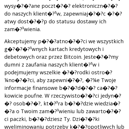
wysy�?�?ane poczt�?�? elektroniczn�?�?
do naszych klient�?³w, zapewniaj�?�?c �?�?
atwy dost�?�?p do statusu dostawy ich
zam�?³wienia.
Akceptujemy p�?�?atno�?�?ci we wszystkich
g�?�?�?³wnych kartach kredytowych i
debetowych oraz przez Bitcoin. Jeste�?�?my
dumni z zaufania naszych klient�?³w i
podejmujemy wszelkie �?�?rodki ostro�?
¼no�?�?ci, aby zapewni�?�?, �?¼e Twoje
informacje finansowe b�?�?d�?�? ca�?�?
kowicie poufne. W rzeczywisto�?�?ci jedyn�?
�? osob�?�?, kt�?³ra b�?�?dzie wiedzia�?
�?a o Twoim zam�?³wieniu lub zawarto�?�?
ci paczki, b�?�?dziesz Ty. Dzi�?�?ki
wyeliminowaniu potrzeby k�?�?opotliwych lub