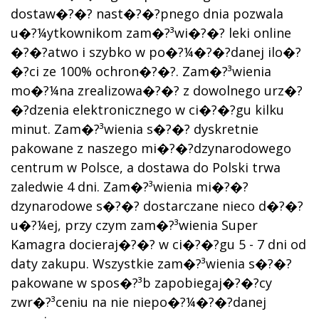
dostaw�?�? nast�?�?pnego dnia pozwala
u�?¼ytkownikom zam�?³wi�?�? leki online
�?�?atwo i szybko w po�?¼�?�?danej ilo�?
�?ci ze 100% ochron�?�?. Zam�?³wienia
mo�?¼na zrealizowa�?�? z dowolnego urz�?
�?dzenia elektronicznego w ci�?�?gu kilku
minut. Zam�?³wienia s�?�? dyskretnie
pakowane z naszego mi�?�?dzynarodowego
centrum w Polsce, a dostawa do Polski trwa
zaledwie 4 dni. Zam�?³wienia mi�?�?
dzynarodowe s�?�? dostarczane nieco d�?�?
u�?¼ej, przy czym zam�?³wienia Super
Kamagra docieraj�?�? w ci�?�?gu 5 - 7 dni od
daty zakupu. Wszystkie zam�?³wienia s�?�?
pakowane w spos�?³b zapobiegaj�?�?cy
zwr�?³ceniu na nie niepo�?¼�?�?danej