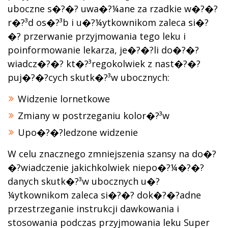
uboczne s�?�? uwa�?¼ane za rzadkie w�?�?
r�?³d os�?³b i u�?¼ytkownikom zaleca si�?
�? przerwanie przyjmowania tego leku i
poinformowanie lekarza, je�?�?li do�?�?
wiadcz�?�? kt�?³regokolwiek z nast�?�?
puj�?�?cych skutk�?³w ubocznych:
Widzenie lornetkowe
Zmiany w postrzeganiu kolor�?³w
Upo�?�?ledzone widzenie
W celu znacznego zmniejszenia szansy na do�?
�?wiadczenie jakichkolwiek niepo�?¼�?�?
danych skutk�?³w ubocznych u�?
¼ytkownikom zaleca si�?�? dok�?�?adne
przestrzeganie instrukcji dawkowania i
stosowania podczas przyjmowania leku Super