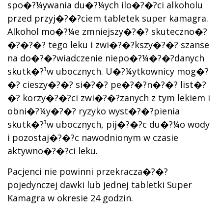
spo�?¼ywania du�?¼ych ilo�?�?ci alkoholu
przed przyj�?�?ciem tabletek super kamagra.
Alkohol mo�?¼e zmniejszy�?�? skuteczno�?
�?�?�? tego leku i zwi�?�?kszy�?�? szanse
na do�?�?wiadczenie niepo�?¼�?�?danych
skutk�?³w ubocznych. U�?¼ytkownicy mog�?
�? cieszy�?�? si�?�? pe�?�?n�?�? list�?
�? korzy�?�?ci zwi�?�?zanych z tym lekiem i
obni�?¼y�?�? ryzyko wyst�?�?pienia
skutk�?³w ubocznych, pij�?�?c du�?¼o wody
i pozostaj�?�?c nawodnionym w czasie
aktywno�?�?ci leku.
Pacjenci nie powinni przekracza�?�?
pojedynczej dawki lub jednej tabletki Super
Kamagra w okresie 24 godzin.