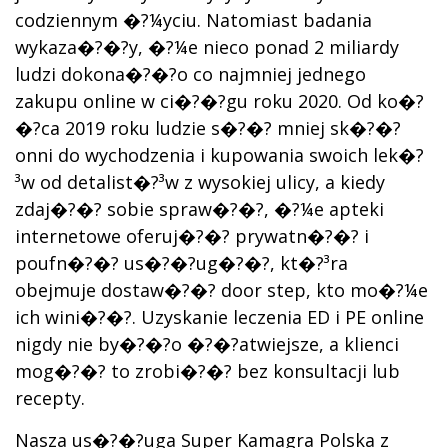
codziennym �?¼yciu. Natomiast badania
wykaza�?�?y, �?¼e nieco ponad 2 miliardy
ludzi dokona�?�?o co najmniej jednego
zakupu online w ci�?�?gu roku 2020. Od ko�?
�?ca 2019 roku ludzie s�?�? mniej sk�?�?
onni do wychodzenia i kupowania swoich lek�?
³w od detalist�?³w z wysokiej ulicy, a kiedy
zdaj�?�? sobie spraw�?�?, �?¼e apteki
internetowe oferuj�?�? prywatn�?�? i
poufn�?�? us�?�?ug�?�?, kt�?³ra
obejmuje dostaw�?�? door step, kto mo�?¼e
ich wini�?�?. Uzyskanie leczenia ED i PE online
nigdy nie by�?�?o �?�?atwiejsze, a klienci
mog�?�? to zrobi�?�? bez konsultacji lub
recepty.
Nasza us�?�?uga Super Kamagra Polska z