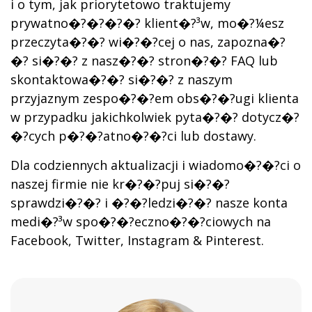
i o tym, jak priorytetowo traktujemy
prywatno�?�?�?�? klient�?³w, mo�?¼esz
przeczyta�?�? wi�?�?cej o nas, zapozna�?
�? si�?�? z nasz�?�? stron�?�? FAQ lub
skontaktowa�?�? si�?�? z naszym
przyjaznym zespo�?�?em obs�?�?ugi klienta
w przypadku jakichkolwiek pyta�?�? dotycz�?
�?cych p�?�?atno�?�?ci lub dostawy.
Dla codziennych aktualizacji i wiadomo�?�?ci o
naszej firmie nie kr�?�?puj si�?�?
sprawdzi�?�? i �?�?ledzi�?�? nasze konta
medi�?³w spo�?�?eczno�?�?ciowych na
Facebook, Twitter, Instagram & Pinterest.