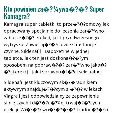
Przedwczesna
Kto powinien za�?¼ywa�?�? Super
Ejakulacja
?
Kamagra?
Kamagra super tabletki to prze�?�?omowy lek
opracowany specjalnie do leczenia zar�?³wno
zaburze�?�? erekcji, jak i przedwczesnego
wytrysku. Zawieraj�?�?c dwie substancje
czynne, Sildenafil i Dapoxetine w jednej
tabletce, lek ten jest doskona�?�?ym
sposobem na popraw�?�? zar�?³wno jako�?
�?ci erekcji, jak i sprawno�?�?ci seksualnej.
Sildenafil jest kluczowym sk�?�?adnikiem
aktywnym znajduj�?�?cym si�?�? w lekach
Viagra i jest odpowiedzialny za zapewnienie
silniejszych i d�?�?u�?¼ej trwaj�?�?cych
erekcji. Wi�?�?kszo�?�?�?�? trudno�?�?ci