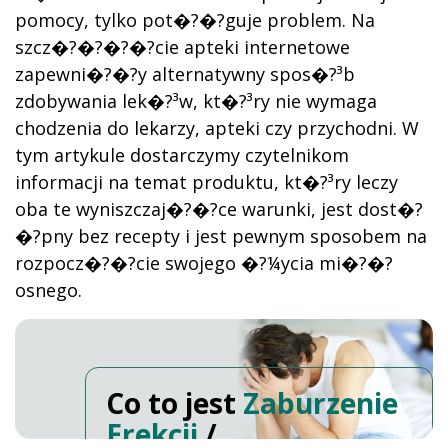
pomocy, tylko pot�?�?guje problem. Na
szcz�?�?�?�?cie apteki internetowe
zapewni�?�?y alternatywny spos�?³b
zdobywania lek�?³w, kt�?³ry nie wymaga
chodzenia do lekarzy, apteki czy przychodni. W
tym artykule dostarczymy czytelnikom
informacji na temat produktu, kt�?³ry leczy
oba te wyniszczaj�?�?ce warunki, jest dost�?
�?pny bez recepty i jest pewnym sposobem na
rozpocz�?�?cie swojego �?¼ycia mi�?�?
osnego.
Co to jest
Zaburzenie
Erekcji
/