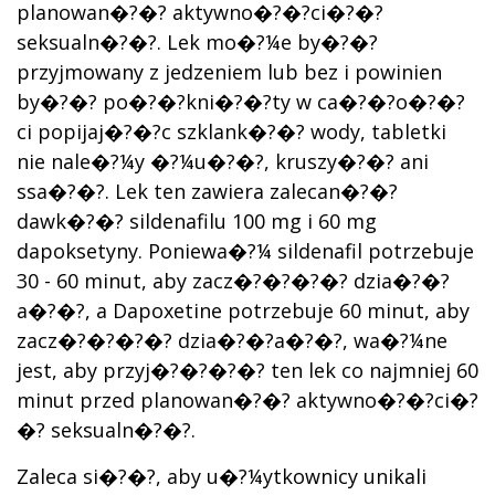
planowan�?�? aktywno�?�?ci�?�?
seksualn�?�?. Lek mo�?¼e by�?�?
przyjmowany z jedzeniem lub bez i powinien
by�?�? po�?�?kni�?�?ty w ca�?�?o�?�?
ci popijaj�?�?c szklank�?�? wody, tabletki
nie nale�?¼y �?¼u�?�?, kruszy�?�? ani
ssa�?�?. Lek ten zawiera zalecan�?�?
dawk�?�? sildenafilu 100 mg i 60 mg
dapoksetyny. Poniewa�?¼ sildenafil potrzebuje
30 - 60 minut, aby zacz�?�?�?�? dzia�?�?
a�?�?, a Dapoxetine potrzebuje 60 minut, aby
zacz�?�?�?�? dzia�?�?a�?�?, wa�?¼ne
jest, aby przyj�?�?�?�? ten lek co najmniej 60
minut przed planowan�?�? aktywno�?�?ci�?
�? seksualn�?�?.
Zaleca si�?�?, aby u�?¼ytkownicy unikali