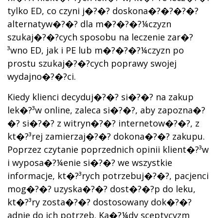
tylko ED, co czyni j�?�? doskona�?�?�?�?
alternatyw�?�? dla m�?�?�?¼czyzn
szukaj�?�?cych sposobu na leczenie zar�?
³wno ED, jak i PE lub m�?�?�?¼czyzn po
prostu szukaj�?�?cych poprawy swojej
wydajno�?�?ci.
Kiedy klienci decyduj�?�? si�?�? na zakup
lek�?³w online, zaleca si�?�?, aby zapozna�?
�? si�?�? z witryn�?�? internetow�?�?, z
kt�?³rej zamierzaj�?�? dokona�?�? zakupu.
Poprzez czytanie poprzednich opinii klient�?³w
i wyposa�?¼enie si�?�? we wszystkie
informacje, kt�?³rych potrzebuj�?�?, pacjenci
mog�?�? uzyska�?�? dost�?�?p do leku,
kt�?³ry zosta�?�? dostosowany dok�?�?
adnie do ich potrzeb. Ka�?¼dy sceptycyzm