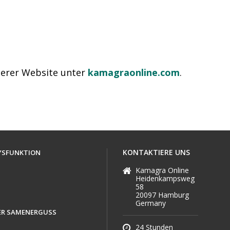
serer Website unter
kamagraonline.com
.
KONTAKTIERE UNS
DYSFUNKTION
Kamagra Online
Heidenkampsweg
58
20097 Hamburg
Germany
ER SAMENERGUSS
24 Stunden