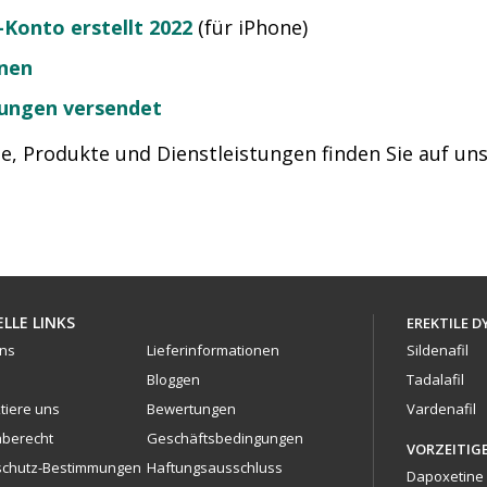
Konto erstellt 2022
(für iPhone)
fnen
rungen versendet
, Produkte und Dienstleistungen finden Sie auf un
LLE LINKS
EREKTILE 
ns
Lieferinformationen
Sildenafil
Bloggen
Tadalafil
tiere uns
Bewertungen
Vardenafil
berecht
Geschäftsbedingungen
VORZEITIG
schutz-Bestimmungen
Haftungsausschluss
Dapoxetine