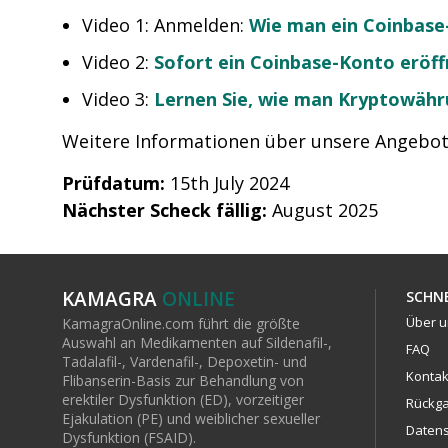
Video 1: Anmelden:
Wie man ein Coinbase-
Video 2:
Sofort ein Coinbase-Konto eröf
Video 3:
Lernen Sie, wie man Kryptowäh
Weitere Informationen über unsere Angebote
Prüfdatum:
15th July 2024
Nächster Scheck fällig:
August 2025
KAMAGRA
ONLINE
SCHNE
Über u
KamagraOnline.com führt die größte
Auswahl an Medikamenten auf Sildenafil-,
FAQ
Tadalafil-, Vardenafil-, Depoxetin- und
Kontak
Flibanserin-Basis zur Behandlung von
erektiler Dysfunktion (ED), vorzeitiger
Rückga
Ejakulation (PE) und weiblicher sexueller
Daten
Dysfunktion (FSAID).