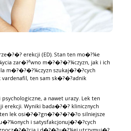
rze�?�? erekcji (ED). Stan ten mo�?¼e
cia zar�?³wno m�?�?�?¼czyzn, jak i ich
em dla m�?�?�?¼czyzn szukaj�?�?cych
k vardenafil, ten sam sk�?�?adnik
psychologiczne, a nawet urazy. Lek ten
 erekcji. Wyniki bada�?�? klinicznych
ten lek osi�?�?gn�?�?�?�?o silniejsze
u�?¼onych i satysfakcjonuj�?�?cych
rozpocz�?�?cia i d�?�?u�?¼ej utrzymuj�?