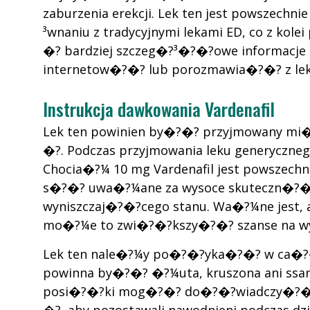
zaburzenia erekcji. Lek ten jest powsze
³wnaniu z tradycyjnymi lekami ED, co z k
�? bardziej szczeg�?³�?�?owe informacje
internetow�?�? lub porozmawia�?�? z lek
Instrukcja dawkowania Vardenafil
Lek ten powinien by�?�? przyjmowany mi
�?. Podczas przyjmowania leku generyczneg
Chocia�?¼ 10 mg Vardenafil jest powszechn
s�?�? uwa�?¼ane za wysoce skuteczn�?�
wyniszczaj�?�?cego stanu. Wa�?¼ne jest, ab
mo�?¼e to zwi�?�?kszy�?�? szanse na w
Lek ten nale�?¼y po�?�?yka�?�? w ca�?�?o
powinna by�?�? �?¼uta, kruszona ani ss
posi�?�?ki mog�?�? do�?�?wiadczy�?�? op