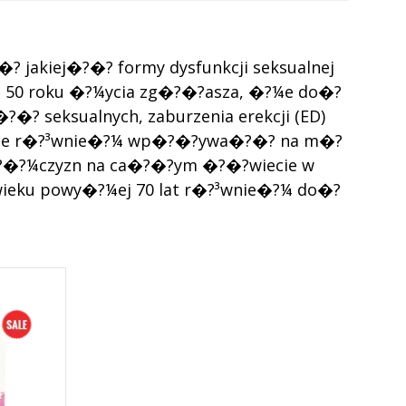
jakiej�?�? formy dysfunkcji seksualnej
 50 roku �?¼ycia zg�?�?asza, �?¼e do�?
�? seksualnych, zaburzenia erekcji (ED)
o�?¼e r�?³wnie�?¼ wp�?�?ywa�?�? na m�?
�?¼czyzn na ca�?�?ym �?�?wiecie w
wieku powy�?¼ej 70 lat r�?³wnie�?¼ do�?