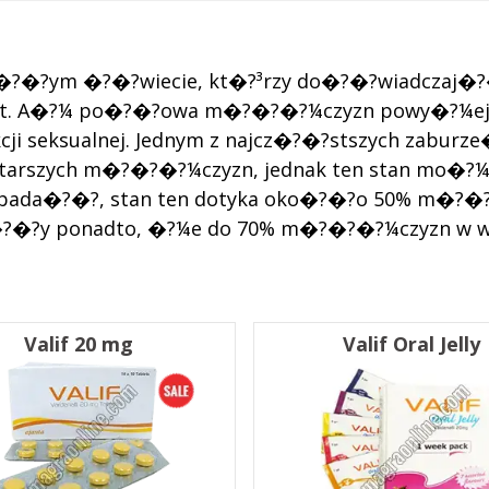
�?ym �?�?wiecie, kt�?³rzy do�?�?wiadczaj�?�? 
 lat. A�?¼ po�?�?owa m�?�?�?¼czyzn powy�?¼ej
i seksualnej. Jednym z najcz�?�?stszych zaburze�?
w starszych m�?�?�?¼czyzn, jednak ten stan m
ada�?�?, stan ten dotyka oko�?�?o 50% m�?�?
ni�?�?y ponadto, �?¼e do 70% m�?�?�?¼czyzn w 
Valif 20 mg
Valif Oral Jelly