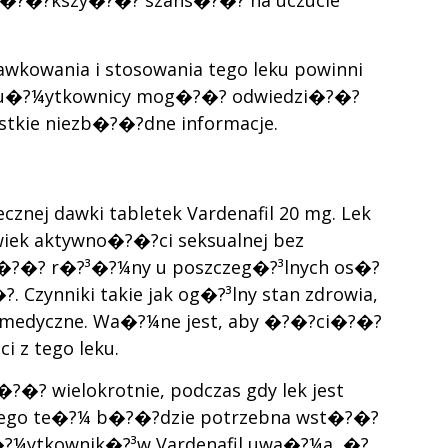
wi�?�?kszy�?�? szans�?�? na uczucie
kowania i stosowania tego leku powinni
, u�?¼ytkownicy mog�?�? odwiedzi�?�?
tkie niezb�?�?dne informacje.
cznej dawki tabletek Vardenafil 20 mg. Lek
wiek aktywno�?�?ci seksualnej bez
y�?�? r�?³�?¼ny u poszczeg�?³lnych os�?
ynniki takie jak og�?³lny stan zdrowia,
i medyczne. Wa�?¼ne jest, aby �?�?ci�?�?
 z tego leku.
? wielokrotnie, podczas gdy lek jest
 Dlatego te�?¼ b�?�?dzie potrzebna wst�?�?
?¼ytkownik�?³w Vardenafil uwa�?¼a, �?