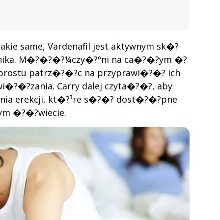
takie same, Vardenafil jest aktywnym sk�?
?adnika. M�?�?�?¼czy�?ºni na ca�?�?ym �?
prostu patrz�?�?c na przyprawi�?�? ich
�?�?zania. Carry dalej czyta�?�?, aby
ia erekcji, kt�?³re s�?�? dost�?�?pne
ym �?�?wiecie.