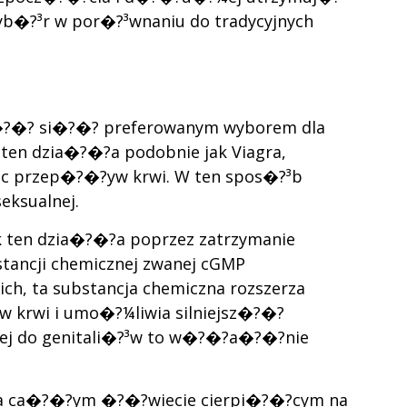
yb�?³r w por�?³wnaniu do tradycyjnych
sta�?�? si�?�? preferowanym wyborem dla
ten dzia�?�?a podobnie jak Viagra,
?c przep�?�?yw krwi. W ten spos�?³b
eksualnej.
ek ten dzia�?�?a poprzez zatrzymanie
stancji chemicznej zwanej cGMP
, ta substancja chemiczna rozszerza
 krwi i umo�?¼liwia silniejsz�?�?
j do genitali�?³w to w�?�?a�?�?nie
na ca�?�?ym �?�?wiecie cierpi�?�?cym na