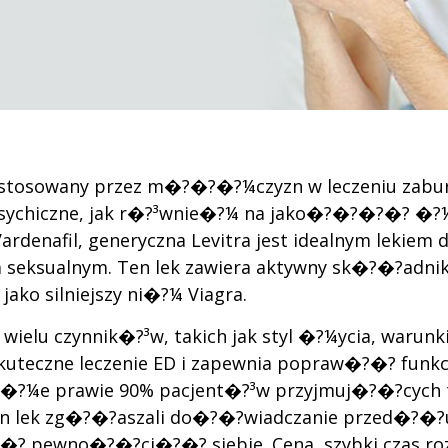
ny stosowany przez m�?�?�?¼czyzn w leczeniu zabu
ychiczne, jak r�?³wnie�?¼ na jako�?�?�?�? �?¼y
ardenafil, generyczna Levitra jest idealnym leki
rem seksualnym. Ten lek zawiera aktywny sk�?�?adni
jako silniejszy ni�?¼ Viagra.
elu czynnik�?³w, takich jak styl �?¼ycia, warunki 
uteczne leczenie ED i zapewnia popraw�?�? funkcji
 �?¼e prawie 90% pacjent�?³w przyjmuj�?�?cych 
en lek zg�?�?aszali do�?�?wiadczanie przed�?�?
?�? pewno�?�?ci�?�? siebie. Cena, szybki czas 