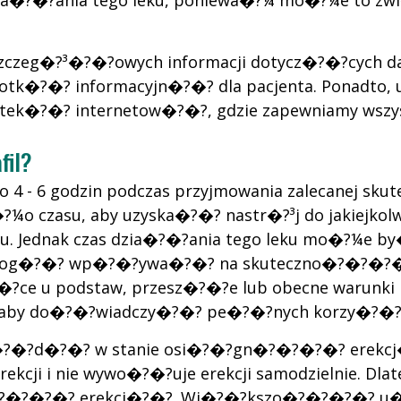
dzia�?�?ania tego leku, poniewa�?¼ mo�?¼e to z
zczeg�?³�?�?owych informacji dotycz�?�?cych daw
otk�?�? informacyjn�?�? dla pacjenta. Ponadto
ek�?�? internetow�?�?, gdzie zapewniamy wszys
il?
 4 - 6 godzin podczas przyjmowania zalecanej skute
¼o czasu, aby uzyska�?�? nastr�?³j do jakiejkol
. Jednak czas dzia�?�?ania tego leku mo�?¼e b
og�?�? wp�?�?ywa�?�? na skuteczno�?�?�?�?. Cz
�?�?ce u podstaw, przesz�?�?e lub obecne warunk
, aby do�?�?wiadczy�?�? pe�?�?nych korzy�?�?ci
?�?d�?�? w stanie osi�?�?gn�?�?�?�? erekcj�?�
 erekcji i nie wywo�?�?uje erekcji samodzielnie.
gn�?�?�?�? erekcj�?�?. Wi�?�?kszo�?�?�?�? u�