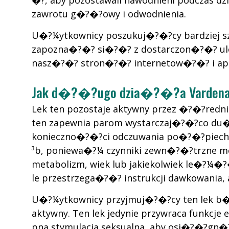
�?, aby pozostawali nawodnieni podczas 
zawrotu g�?�?owy i odwodnienia.
U�?¼ytkownicy poszukuj�?�?cy bardziej s
zapozna�?�? si�?�? z dostarczon�?�? ul
nasz�?�? stron�?�? internetow�?�? i apt
Jak d�?�?ugo dzia�?�?a Vardenaf
Lek ten pozostaje aktywny przez �?�?rednio
ten zapewnia parom wystarczaj�?�?co du�?
konieczno�?�?ci odczuwania po�?�?piechu
³b, poniewa�?¼ czynniki zewn�?�?trzne m
metabolizm, wiek lub jakiekolwiek le�?¼
le przestrzega�?�? instrukcji dawkowania
U�?¼ytkownicy przyjmuj�?�?cy ten lek b�
aktywny. Ten lek jedynie przywraca funkcje
pna stymulacja seksualna, aby osi�?�?