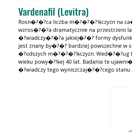
Vardenafil (Levitra)
Rosn�?�?ca liczba m�?�?�?¼czyzn na ca�?
wzros�?�?a dramatycznie na przestrzeni
�?wiadczy�?�?a jakiej�?�? formy dysfunkcj
jest znany by�?�? bardziej powszechne 
�?odszych m�?�?�?¼czyzn. Wed�?�?ug b
wieku powy�?¼ej 40 lat. Badania te ujaw
�?wiadczy tego wyniszczaj�?�?cego stanu.