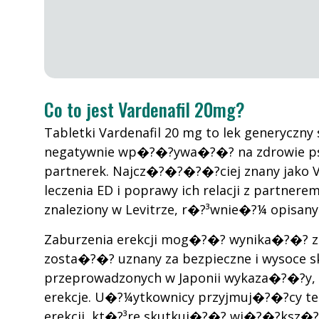
Co to jest Vardenafil 20mg?
Tabletki Vardenafil 20 mg to lek generycz
negatywnie wp�?�?ywa�?�? na zdrowie ps
partnerek. Najcz�?�?�?�?ciej znany jako V
leczenia ED i poprawy ich relacji z partne
znaleziony w Levitrze, r�?³wnie�?¼ opisany 
Zaburzenia erekcji mog�?�? wynika�?�? z wi
zosta�?�? uznany za bezpieczne i wysoce sk
przeprowadzonych w Japonii wykaza�?�?y,
erekcje. U�?¼ytkownicy przyjmuj�?�?cy t
erekcji, kt�?³re skutkuj�?�? wi�?�?ksz�