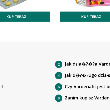
KUP TERAZ
KUP TERAZ
Jak dzia�?�?a Varde
Jak d�?�?ugo dzia�
il
Czy Vardenafil jest
Zanim kupisz Vardena