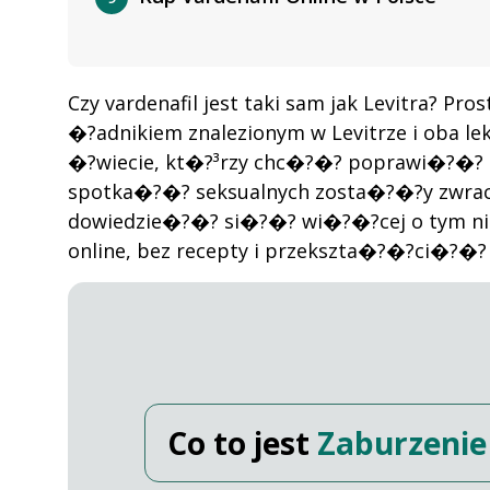
Czy vardenafil jest taki sam jak Levitra? 
�?adnikiem znalezionym w Levitrze i oba
�?wiecie, kt�?³rzy chc�?�? poprawi�?�? 
spotka�?�? seksualnych zosta�?�?y zwraca
dowiedzie�?�? si�?�? wi�?�?cej o tym ni
online, bez recepty i przekszta�?�?ci�?
Co to jest
Zaburzenie 