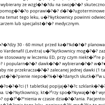
chnie wybierany ze wzgl�?�?du na swoj�?�? skute
olei pomog�?�?o poprawi�?�? d�?�?ugoterminowe i
 na temat tego leku, u�?¼ytkownicy powinni odw
arzem lub specjalist�?�? medycznym.
�?�?dzy 30 - 60 minut przed ka�?¼d�?�? plano
o Vardenafil (Levitra) u�?¼ytkownicy mog�?�? za
ie stosowany w leczeniu ED, przy czym niekt�?³re 
? i popularn�?�? dawk�?�? wybieran�?�? w�?�
y nie przekracza�?�? zalecanej jednej dawki (1 t
yst�?�?pienie niepo�?¼�?�?danych skutk�?³w u
�?�?ci (1 tabletka) popijaj�?�?c szklank�?�? wo
ana. U�?¼ytkownicy, kt�?³rzy spo�?¼ywaj�?�? w
�?³�?ºnienia w czasie dzia�?�?ania. Pacjentom