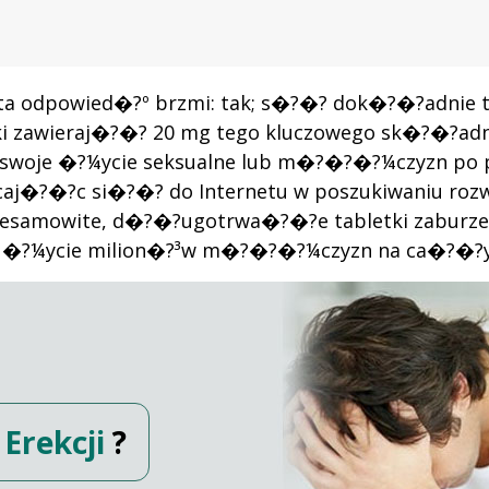
Prosta odpowied�?º brzmi: tak; s�?�? dok�?�?adnie 
 leki zawieraj�?�? 20 mg tego kluczowego sk�?�
swoje �?¼ycie seksualne lub m�?�?�?¼czyzn po 
j�?�?c si�?�? do Internetu w poszukiwaniu rozwi
esamowite, d�?�?ugotrwa�?�?e tabletki zaburzen
�? �?¼ycie milion�?³w m�?�?�?¼czyzn na ca�?�?
Erekcji
?