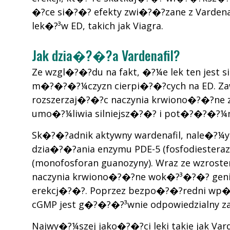
�?ce si�?�? efekty zwi�?�?zane z Vardena
lek�?³w ED, takich jak Viagra.
Jak dzia�?�?a Vardenafil?
Ze wzgl�?�?du na fakt, �?¼e lek ten jest 
m�?�?�?¼czyzn cierpi�?�?cych na ED. Zawi
rozszerzaj�?�?c naczynia krwiono�?�?ne 
umo�?¼liwia silniejsz�?�? i pot�?�?�?¼nie
Sk�?�?adnik aktywny wardenafil, nale�?¼y 
dzia�?�?ania enzymu PDE-5 (fosfodiesteraz
(monofosforan guanozyny). Wraz ze wzros
naczynia krwiono�?�?ne wok�?³�?�? genita
erekcj�?�?. Poprzez bezpo�?�?redni wp
cGMP jest g�?�?�?³wnie odpowiedzialny za
Najwy�?¼szej jako�?�?ci leki takie jak