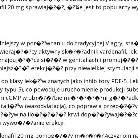
fil 20 mg sprawiaj�?�?, �?¼e jest to popularny w
silniejszy w por�?³wnaniu do tradycyjnej Viagry, 
eraj�?�?cy aktywny sk�?�?adnik vardenafil, lek 
znajduj�?�?ce si�?�? w genitaliach i promuj�?�
jsz�?�? erekcj�?�? przy niewielkiej stymulacji s
do klasy lek�?³w znanych jako inhibitory PDE-5. L
y typu 5), co powoduje uruchomienie produkcji sub
tem cGMP w obr�?�?bie mi�?�?�?�?ni g�?�?adkich
li�?³w (wazodylatacja), co poprawia przep�?�?yw
�?�?yw na ilo�?�?�?�? krwi dop�?�?ywaj�?�?ce
 wywo�?�?anie erekcji.
 Vardenafil 20 mg pomog�?�?y m�?�?�?¼czyznom 