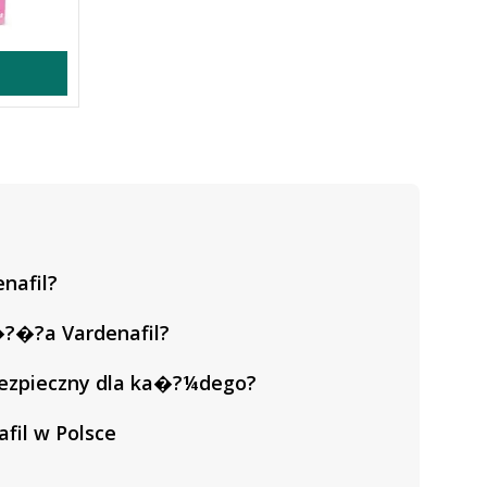
nafil?
?�?a Vardenafil?
 bezpieczny dla ka�?¼dego?
fil w Polsce