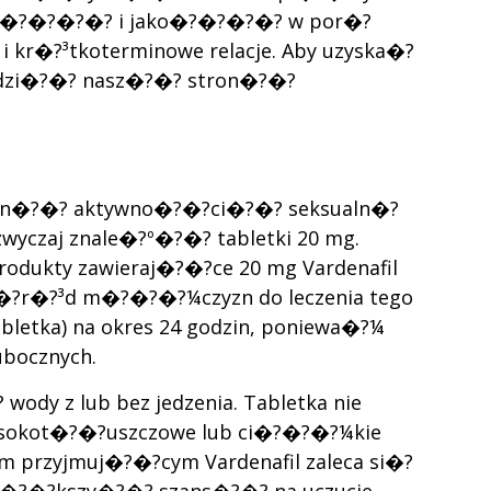
czno�?�?�?�? i jako�?�?�?�? w por�?
 kr�?³tkoterminowe relacje. Aby uzyska�?
iedzi�?�? nasz�?�? stron�?�?
wan�?�? aktywno�?�?ci�?�? seksualn�?
zwyczaj znale�?º�?�? tabletki 20 mg.
produkty zawieraj�?�?ce 20 mg Vardenafil
?r�?³d m�?�?�?¼czyzn do leczenia tego
abletka) na okres 24 godzin, poniewa�?¼
bocznych.
dy z lub bez jedzenia. Tabletka nie
ysokot�?�?uszczowe lub ci�?�?�?¼kie
 przyjmuj�?�?cym Vardenafil zaleca si�?