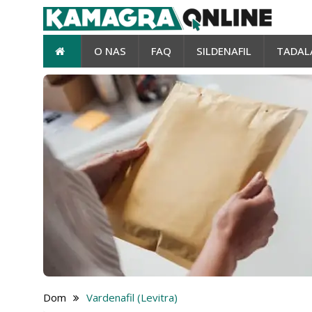
O NAS
FAQ
SILDENAFIL
TADAL
Dom
Vardenafil (Levitra)