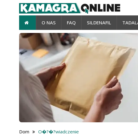
O NAS
FAQ
SILDENAFIL
TADAL
Dom
O�?�?wiadczenie