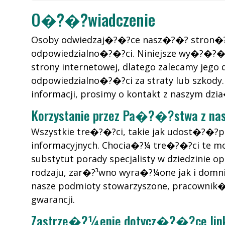
O�?�?wiadczenie
Osoby odwiedzaj�?�?ce nasz�?�? stron�
odpowiedzialno�?�?ci. Niniejsze wy�?�?�?
strony internetowej, dlatego zalecamy jeg
odpowiedzialno�?�?ci za straty lub szko
informacji, prosimy o kontakt z naszym dz
Korzystanie przez Pa�?�?stwa z nas
Wszystkie tre�?�?ci, takie jak udost�?�?p
informacyjnych. Chocia�?¼ tre�?�?ci te 
substytut porady specjalisty w dziedzinie
rodzaju, zar�?³wno wyra�?¼one jak i domni
nasze podmioty stowarzyszone, pracownik�?
gwarancji.
Zastrze�?¼enie dotycz�?�?ce li