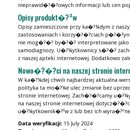
nieprawid�?�?owych informacji lub cen poj
Opisy produkt�?³w
Opisy zamieszczone przy ka�?¼dym z nasz
zastosowaniach i korzy�?�?ciach p�?�?yn�?
nie mog�?�? by�?�? interpretowane jako 
samodiagnozy. U�?¼ytkownicy s�?�? zach�
z naszej apteki internetowej. Dodatkowo za
Nowo�?�?ci na naszej stronie inter
W ka�?¼dej chwili najbardziej aktualna we
polityka ta mo�?¼e ulec zmianie bez uprz
stronie internetowej. Zach�?�?camy u�?¼y
na naszej stronie internetowej dotycz�?�
u�?¼ytkownik�?³w z lub bez ich wyra�?ºne
Data weryfikacji:
15 July 2024