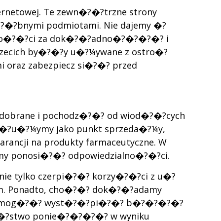
rnetowej. Te zewn�?�?trzne strony
?�?bnymi podmiotami. Nie dajemy �?
alno�?�?ci za dok�?�?adno�?�?�?�? i
trzecich by�?�?y u�?¼ywane z ostro�?
 oraz zabezpiecz si�?�? przed
ie dobrane i pochodz�?�? od wiod�?�?cych
�?�?u�?¼ymy jako punkt sprzeda�?¼y,
arancji na produkty farmaceutyczne. W
emy ponosi�?�? odpowiedzialno�?�?ci.
nie tylko czerpi�?�? korzy�?�?ci z u�?
iem. Ponadto, cho�?�? dok�?�?adamy
awne, mog�?�? wyst�?�?pi�?�? b�?�?�?�?
a�?�?stwo ponie�?�?�?�? w wyniku