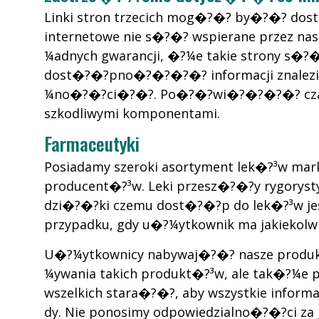
Linki stron trzecich mog�?�? by�?�? dos
internetowe nie s�?�? wspierane przez 
¼adnych gwarancji, �?¼e takie strony s�
dost�?�?pno�?�?�?�? informacji znalezion
¼no�?�?ci�?�?. Po�?�?wi�?�?�?�? czas na
szkodliwymi komponentami.
Farmaceutyki
Posiadamy szeroki asortyment lek�?³w mar
producent�?³w. Leki przesz�?�?y rygorys
dzi�?�?ki czemu dost�?�?p do lek�?³w jest
przypadku, gdy u�?¼ytkownik ma jakiekol
U�?¼ytkownicy nabywaj�?�? nasze produkty
¼ywania takich produkt�?³w, ale tak�?¼e
wszelkich stara�?�?, aby wszystkie info
dy. Nie ponosimy odpowiedzialno�?�?ci za