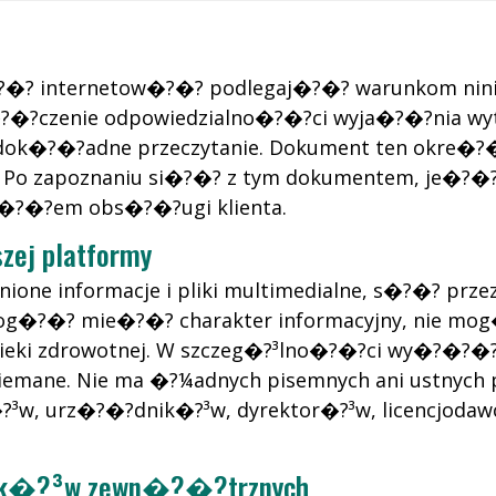
?�? internetow�?�? podlegaj�?�? warunkom nin
�?czenie odpowiedzialno�?�?ci wyja�?�?nia wyty
o dok�?�?adne przeczytanie. Dokument ten okre�?�
dy. Po zapoznaniu si�?�? z tym dokumentem, je�?
ia�?�?em obs�?�?ugi klienta.
zej platformy
nione informacje i pliki multimedialne, s�?�? p
mog�?�? mie�?�? charakter informacyjny, nie mo
 opieki zdrowotnej. W szczeg�?³lno�?�?ci wy�?�?�
emane. Nie ma �?¼adnych pisemnych ani ustnych po
³w, urz�?�?dnik�?³w, dyrektor�?³w, licencjodawc�
nk�?³w zewn�?�?trznych