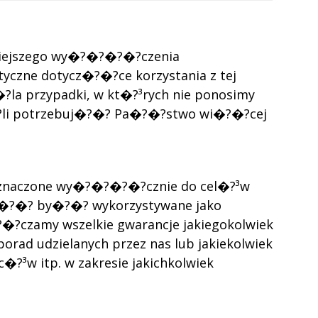
iejszego wy�?�?�?�?czenia
czne dotycz�?�?ce korzystania z tej
?la przypadki, w kt�?³rych nie ponosimy
�?li potrzebuj�?�? Pa�?�?stwo wi�?�?cej
rzeznaczone wy�?�?�?�?cznie do cel�?³w
g�?�? by�?�? wykorzystywane jako
?�?czamy wszelkie gwarancje jakiegokolwiek
rad udzielanych przez nas lub jakiekolwiek
?³w itp. w zakresie jakichkolwiek