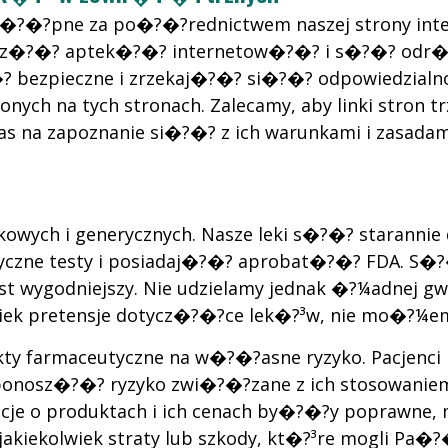
t�?�?pne za po�?�?rednictwem naszej strony inte
nasz�?�? aptek�?�? internetow�?�? i s�?�? odr�
?�? bezpieczne i zrzekaj�?�? si�?�? odpowiedzi
ych na tych stronach. Zalecamy, aby linki stron 
 zapoznanie si�?�? z ich warunkami i zasadami
kowych i generycznych. Nasze leki s�?�? starann
tyczne testy i posiadaj�?�? aprobat�?�? FDA. S
 wygodniejszy. Nie udzielamy jednak �?¼adnej gw
wiek pretensje dotycz�?�?ce lek�?³w, nie mo�?¼
 farmaceutyczne na w�?�?asne ryzyko. Pacjenci 
 ponosz�?�? ryzyko zwi�?�?zane z ich stosowan
rmacje o produktach i ich cenach by�?�?y popr
 jakiekolwiek straty lub szkody, kt�?³re mogli P