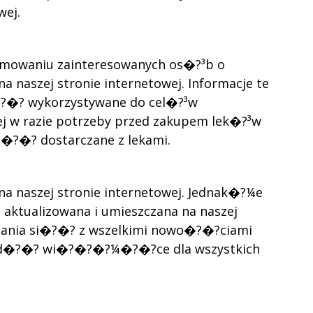
wej.
mowaniu zainteresowanych os�?³b o
naszej stronie internetowej. Informacje te
?�? wykorzystywane do cel�?³w
 w razie potrzeby przed zakupem lek�?³w
s�?�? dostarczane z lekami.
a naszej stronie internetowej. Jednak�?¼e
ktualizowana i umieszczana na naszej
nania si�?�? z wszelkimi nowo�?�?ciami
?�?d�?�? wi�?�?�?¼�?�?ce dla wszystkich