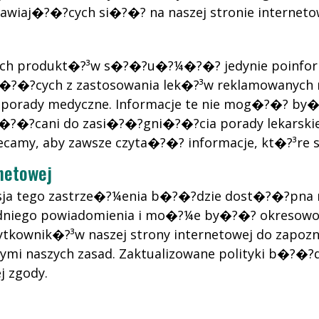
awiaj�?�?cych si�?�? na naszej stronie interneto
ych produkt�?³w s�?�?u�?¼�?�? jedynie poinfor
�?cych z zastosowania lek�?³w reklamowanych na 
porady medyczne. Informacje te nie mog�?�? by�
?�?cani do zasi�?�?gni�?�?cia porady lekarskiej
lecamy, aby zawsze czyta�?�? informacje, kt�?³re 
netowej
rsja tego zastrze�?¼enia b�?�?dzie dost�?�?pna n
edniego powiadomienia i mo�?¼e by�?�? okresowo a
tkownik�?³w naszej strony internetowej do zapoz
?cymi naszych zasad. Zaktualizowane polityki b�
j zgody.