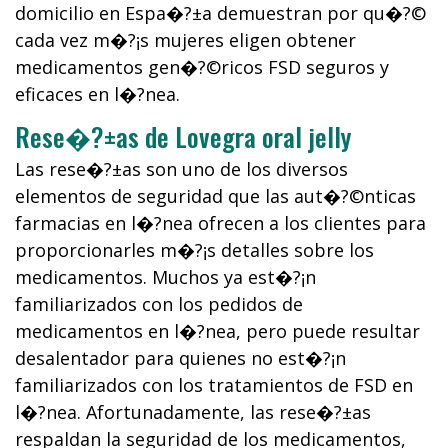
domicilio en Espa�?±a demuestran por qu�?©
cada vez m�?¡s mujeres eligen obtener
medicamentos gen�?©ricos FSD seguros y
eficaces en l�?­nea.
Rese�?±as de Lovegra oral jelly
Las rese�?±as son uno de los diversos
elementos de seguridad que las aut�?©nticas
farmacias en l�?­nea ofrecen a los clientes para
proporcionarles m�?¡s detalles sobre los
medicamentos. Muchos ya est�?¡n
familiarizados con los pedidos de
medicamentos en l�?­nea, pero puede resultar
desalentador para quienes no est�?¡n
familiarizados con los tratamientos de FSD en
l�?­nea. Afortunadamente, las rese�?±as
respaldan la seguridad de los medicamentos,