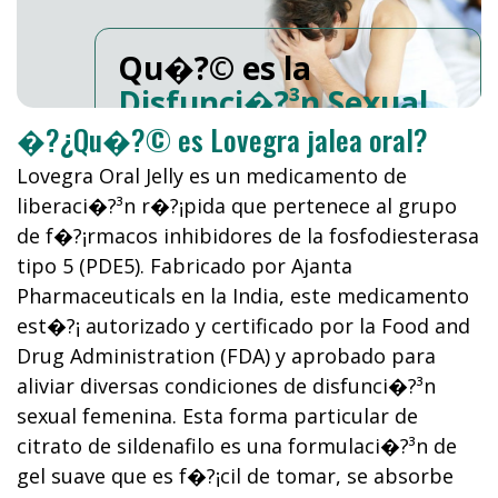
Qu�?© es la
Disfunci�?³n Sexual
Femenina
?
�?¿Qu�?© es Lovegra jalea oral?
Lovegra Oral Jelly es un medicamento de
liberaci�?³n r�?¡pida que pertenece al grupo
de f�?¡rmacos inhibidores de la fosfodiesterasa
tipo 5 (PDE5). Fabricado por Ajanta
Pharmaceuticals en la India, este medicamento
est�?¡ autorizado y certificado por la Food and
Drug Administration (FDA) y aprobado para
aliviar diversas condiciones de disfunci�?³n
sexual femenina. Esta forma particular de
citrato de sildenafilo es una formulaci�?³n de
gel suave que es f�?¡cil de tomar, se absorbe