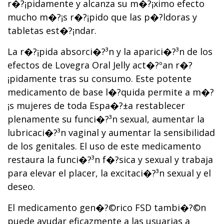
r�?¡pidamente y alcanza su m�?¡ximo efecto
mucho m�?¡s r�?¡pido que las p�?­ldoras y
tabletas est�?¡ndar.
La r�?¡pida absorci�?³n y la aparici�?³n de los
efectos de Lovegra Oral Jelly act�?ºan r�?
¡pidamente tras su consumo. Este potente
medicamento de base l�?­quida permite a m�?
¡s mujeres de toda Espa�?±a restablecer
plenamente su funci�?³n sexual, aumentar la
lubricaci�?³n vaginal y aumentar la sensibilidad
de los genitales. El uso de este medicamento
restaura la funci�?³n f�?­sica y sexual y trabaja
para elevar el placer, la excitaci�?³n sexual y el
deseo.
El medicamento gen�?©rico FSD tambi�?©n
puede ayudar eficazmente a las usuarias a