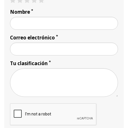
1 star
2 stars
3 stars
4 stars
5 stars
*
Nombre
*
Correo electrónico
*
Tu clasificación