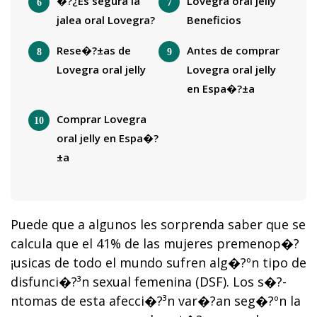
�?¿Es segura la
Lovegra oral jelly
jalea oral Lovegra?
Beneficios
Rese�?±as de
Antes de comprar
Lovegra oral jelly
Lovegra oral jelly
en Espa�?±a
Comprar Lovegra
oral jelly en Espa�?
±a
Puede que a algunos les sorprenda saber que se
calcula que el 41% de las mujeres premenop�?
¡usicas de todo el mundo sufren alg�?ºn tipo de
disfunci�?³n sexual femenina (DSF). Los s�?­
ntomas de esta afecci�?³n var�?­an seg�?ºn la