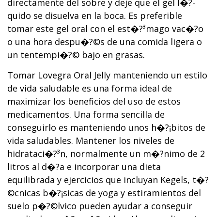
directamente del sobre y deje que el gel l�?­
quido se disuelva en la boca. Es preferible
tomar este gel oral con el est�?³mago vac�?­o
o una hora despu�?©s de una comida ligera o
un tentempi�?© bajo en grasas.
Tomar Lovegra Oral Jelly manteniendo un estilo
de vida saludable es una forma ideal de
maximizar los beneficios del uso de estos
medicamentos. Una forma sencilla de
conseguirlo es manteniendo unos h�?¡bitos de
vida saludables. Mantener los niveles de
hidrataci�?³n, normalmente un m�?­nimo de 2
litros al d�?­a e incorporar una dieta
equilibrada y ejercicios que incluyan Kegels, t�?
©cnicas b�?¡sicas de yoga y estiramientos del
suelo p�?©lvico pueden ayudar a conseguir