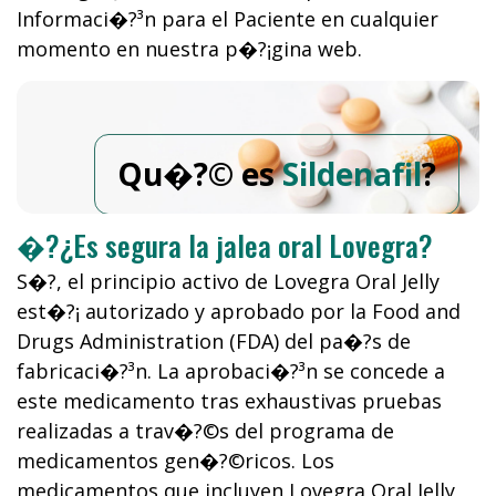
Informaci�?³n para el Paciente en cualquier
momento en nuestra p�?¡gina web.
Qu�?© es
Sildenafil
?
�?¿Es segura la jalea oral Lovegra?
S�?­, el principio activo de Lovegra Oral Jelly
est�?¡ autorizado y aprobado por la Food and
Drugs Administration (FDA) del pa�?­s de
fabricaci�?³n. La aprobaci�?³n se concede a
este medicamento tras exhaustivas pruebas
realizadas a trav�?©s del programa de
medicamentos gen�?©ricos. Los
medicamentos que incluyen Lovegra Oral Jelly