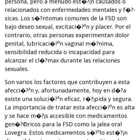
persona, pero a menudo est�?¡n causados o
relacionados con enfermedades mentales y f�?­
sicas. Los s�?­ntomas comunes de la FSD son
bajo deseo sexual, excitaci�?³n y placer. Por el
contrario, otras personas experimentan dolor
genital, lubricaci�?³n vaginal m�?­nima,
sensibilidad reducida o incapacidad para
alcanzar el cl�?­max durante las relaciones
sexuales.
Son varios los factores que contribuyen a esta
afecci�?³n y, afortunadamente, hoy en d�?­a
existe una soluci�?³n eficaz, r�?¡pida y segura.
La importancia de tratar esta afecci�?³n es alta
y se hace m�?¡s accesible con medicamentos
gen�?©ricos para la FSD como la jalea oral
Lovegra. Estos medicamentos s�?³lo est�?¡n