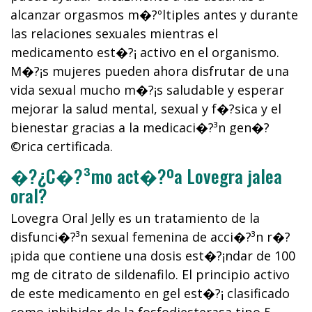
alcanzar orgasmos m�?ºltiples antes y durante
las relaciones sexuales mientras el
medicamento est�?¡ activo en el organismo.
M�?¡s mujeres pueden ahora disfrutar de una
vida sexual mucho m�?¡s saludable y esperar
mejorar la salud mental, sexual y f�?­sica y el
bienestar gracias a la medicaci�?³n gen�?
©rica certificada.
�?¿C�?³mo act�?ºa Lovegra jalea
oral?
Lovegra Oral Jelly es un tratamiento de la
disfunci�?³n sexual femenina de acci�?³n r�?
¡pida que contiene una dosis est�?¡ndar de 100
mg de citrato de sildenafilo. El principio activo
de este medicamento en gel est�?¡ clasificado