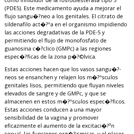
como inhibidor de la fosfodiesterasa tipo 5
(PDE5). Este medicamento ayuda a mejorar el
flujo sangu�?­neo a los genitales. El citrato de
sildenafilo act�?ºa en el organismo impidiendo
las acciones degradativas de la PDE-5 y
permitiendo el flujo de monofosfato de
guanosina c�?­clico (GMPc) a las regiones
espec�?­ficas de la zona p�?©lvica.
Estas acciones hacen que los vasos sangu�?­
neos se ensanchen y relajen los m�?ºsculos
genitales lisos, permitiendo que fluyan niveles
elevados de sangre y de GMPc, y que se
almacenen en estos m�?ºsculos espec�?­ficos.
Estas acciones conducen a una mayor
sensibilidad de la vagina y promover
eficazmente el aumento de la excitaci�?³n
sexual, las funciones org�?¡smicas, y el placer