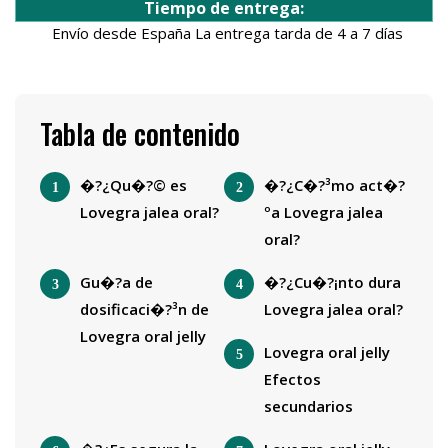
Tiempo de entrega:
Envío desde España La entrega tarda de 4 a 7 días
Tabla de contenido
�?¿Qu�?© es
�?¿C�?³mo act�?
Lovegra jalea oral?
ºa Lovegra jalea
oral?
Gu�?­a de
�?¿Cu�?¡nto dura
dosificaci�?³n de
Lovegra jalea oral?
Lovegra oral jelly
Lovegra oral jelly
Efectos
secundarios