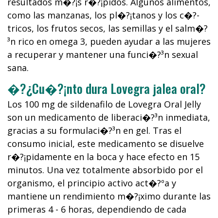
resultados m�?¡s r�?¡pidos. Algunos alimentos,
como las manzanas, los pl�?¡tanos y los c�?­
tricos, los frutos secos, las semillas y el salm�?
³n rico en omega 3, pueden ayudar a las mujeres
a recuperar y mantener una funci�?³n sexual
sana.
�?¿Cu�?¡nto dura Lovegra jalea oral?
Los 100 mg de sildenafilo de Lovegra Oral Jelly
son un medicamento de liberaci�?³n inmediata,
gracias a su formulaci�?³n en gel. Tras el
consumo inicial, este medicamento se disuelve
r�?¡pidamente en la boca y hace efecto en 15
minutos. Una vez totalmente absorbido por el
organismo, el principio activo act�?ºa y
mantiene un rendimiento m�?¡ximo durante las
primeras 4 - 6 horas, dependiendo de cada