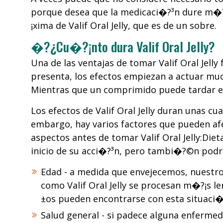
porque desea que la medicaci�?³n dure m�?
¡xima de Valif Oral Jelly, que es de un sobre.
�?¿Cu�?¡nto dura Valif Oral Jelly?
Una de las ventajas de tomar Valif Oral Jell
presenta, los efectos empiezan a actuar m
Mientras que un comprimido puede tardar entr
Los efectos de Valif Oral Jelly duran unas c
embargo, hay varios factores que pueden afe
aspectos antes de tomar Valif Oral Jelly:Die
inicio de su acci�?³n, pero tambi�?©n podr
Edad - a medida que envejecemos, nuestr
como Valif Oral Jelly se procesan m�?¡s
±os pueden encontrarse con esta situaci�
Salud general - si padece alguna enfermeda