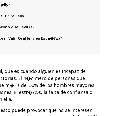
Jelly?
lif Oral Jelly
 mismo que Levitra?
r Valif Oral Jelly en Espa�?±a?
il, que es cuando alguien es incapaz de
actorias. El n�?ºmero de personas que
 que m�?¡s del 50% de los hombres mayores
nes. El estr�?©s, la falta de confianza o
 ella.
 esto puede provocar que no se interesen