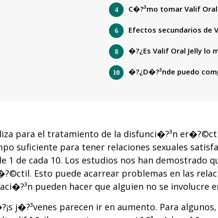
C�?³mo tomar Valif Oral 
Efectos secundarios de Va
�?¿Es Valif Oral Jelly lo
�?¿D�?³nde puedo compra
iliza para el tratamiento de la disfunci�?³n er�?©ct
po suficiente para tener relaciones sexuales satisf
 de 1 de cada 10. Los estudios nos han demostrado
©ctil. Esto puede acarrear problemas en las relacio
ci�?³n pueden hacer que alguien no se involucre en
?¡s j�?³venes parecen ir en aumento. Para algunos,