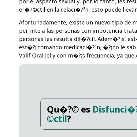
por el aspecto sexual y, por lo tanto, les r
er�?©ctil en la relaci�?³n, esto puede lleva
Afortunadamente, existe un nuevo tipo de m
permite a las personas con impotencia trat
personas les resulta dif�?­cil. Adem�?¡s, es
est�?¡ tomando medicaci�?³n, �?¡no le sabr
Valif Oral Jelly con m�?¡s frecuencia, ya q
Qu�?© es
Disfunci�
©ctil
?