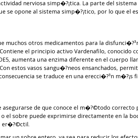
ctividad nerviosa simp�?¡tica. La parte del sistema
ue se opone al sistema simp�?¡tico, por lo que el 
 que muchos otros medicamentos para la disfunci�?³
 Contiene el principio activo Vardenafilo, conocido 
PDE5, aumenta una enzima diferente en el cuerpo ll
Con estos vasos sangu�?­neos ensanchados, permite
n consecuencia se traduce en una erecci�?³n m�?¡s 
debe asegurarse de que conoce el m�?©todo correct
o el sobre puede exprimirse directamente en la bo
 er�?©ctil.
omar un sobre entero, ya sea para reducir los efec