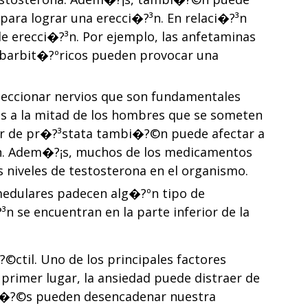
 para lograr una erecci�?³n. En relaci�?³n
de erecci�?³n. Por ejemplo, las anfetaminas
s barbit�?ºricos pueden provocar una
seccionar nervios que son fundamentales
nos a la mitad de los hombres que se someten
ncer de pr�?³stata tambi�?©n puede afectar a
�?³n. Adem�?¡s, muchos de los medicamentos
 niveles de testosterona en el organismo.
medulares padecen alg�?ºn tipo de
n se encuentran en la parte inferior de la
ctil. Uno de los principales factores
 primer lugar, la ansiedad puede distraer de
estr�?©s pueden desencadenar nuestra