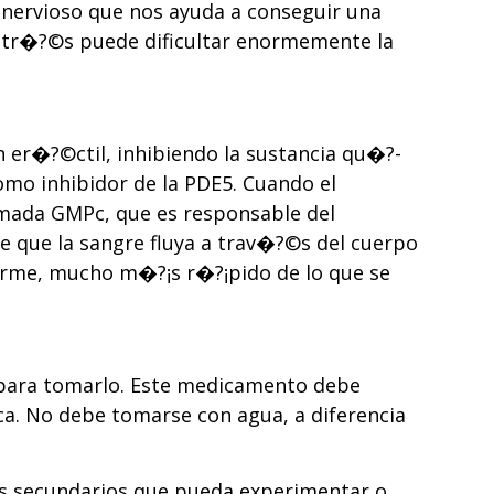
 nervioso que nos ayuda a conseguir una
estr�?©s puede dificultar enormemente la
n er�?©ctil, inhibiendo la sustancia qu�?­
como inhibidor de la PDE5. Cuando el
amada GMPc, que es responsable del
 que la sangre fluya a trav�?©s del cuerpo
firme, mucho m�?¡s r�?¡pido de lo que se
o para tomarlo. Este medicamento debe
ca. No debe tomarse con agua, a diferencia
tos secundarios que pueda experimentar o