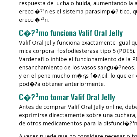
respuesta de lucha o huida, aumentando la a
erecci�?³n es el sistema parasimp�?¡tico, q
erecci�?³n.
C�?³mo funciona Valif Oral Jelly
Valif Oral Jelly funciona exactamente igual
mica corporal fosfodiesterasa tipo 5 (PDE5).
Vardenafilo inhibe el funcionamiento de la 
ensanchamiento de los vasos sangu�?­neos. 
y en el pene mucho m�?¡s f�?¡cil, lo que e
pod�?­a obtener anteriormente.
C�?³mo tomar Valif Oral Jelly
Antes de comprar Valif Oral Jelly online, 
exprimirse directamente sobre una cuchara, 
de otros medicamentos para la disfunci�?³n
A veces puede que no considere necesario t