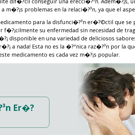
esulte dif�?­cil conseguir una erecci�?³n. Adem�?¡s,
r a m�?¡s problemas en la relaci�?³n, ya que el asp
edicamento para la disfunci�?³n er�?©ctil que se p
ar f�?¡cilmente su enfermedad sin necesidad de tra
t�?¡ disponible en una variedad de deliciosos sabore
�?¡ a nada! Esta no es la �?ºnica raz�?³n por la 
ue este medicamento es cada vez m�?¡s popular.
?³n Er�?