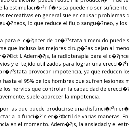
ue la estimulaci�?³n f�?­sica puede no ser suficiente
gas recreativas en general suelen causar problemas 
gu�?­neos, lo que reduce el flujo sangu�?­neo, y lo
?­a para el c�?¡ncer de pr�?³stata a menudo puede 
rse que incluso las mejores cirug�?­as dejan al me
 er�?©ctil. Adem�?¡s, la radioterapia para el c�?¡
rvios y el tejido utilizados para lograr una erecci
 pr�?³stata provocan impotencia, ya que reducen los
e hasta el 95% de los hombres que sufren lesiones 
 los nervios que controlan la capacidad de erecci�?³
vemente, suele aparecer la impotencia.
or las que puede producirse una disfunci�?³n er�?©
ctar a la funci�?³n er�?©ctil de varias maneras. En
esencia en el momento. Adem�?¡s, la ansiedad y el 