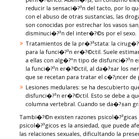
reducir la sensaci�?³n del tacto, por lo q
con el abuso de otras sustancias, las dro
son conocidas por estrechar los vasos san
disminuci�?³n del inter�?©s por el sexo.
Tratamientos de la pr�?³stata: la cirug�
para la funci�?³n er�?©ctil. Suele estima
a ellas con alg�?ºn tipo de disfunci�?³n
la funci�?³n er�?©ctil, al da�?±ar los ne
que se recetan para tratar el c�?¡ncer de
Lesiones medulares: se ha descubierto qu
disfunci�?³n er�?©ctil. Esto se debe a que
columna vertebral. Cuando se da�?±an gra
Tambi�?©n existen razones psicol�?³gicas p
psicol�?³gicos es la ansiedad, que puede afe
las relaciones sexuales, dificultando la pr