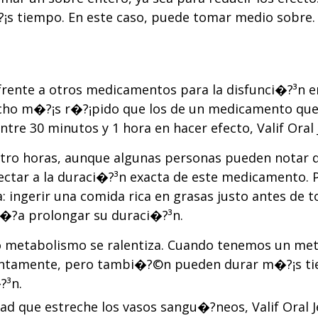
¡s tiempo. En este caso, puede tomar medio sobre.
y frente a otros medicamentos para la disfunci�?³n 
ucho m�?¡s r�?¡pido que los de un medicamento que
e 30 minutos y 1 hora en hacer efecto, Valif Oral J
uatro horas, aunque algunas personas pueden notar q
ctar a la duraci�?³n exacta de este medicamento. Po
ta: ingerir una comida rica en grasas justo antes d
�?­a prolongar su duraci�?³n.
o metabolismo se ralentiza. Cuando tenemos un me
 lentamente, pero tambi�?©n pueden durar m�?¡s t
?³n.
d que estreche los vasos sangu�?­neos, Valif Oral Je