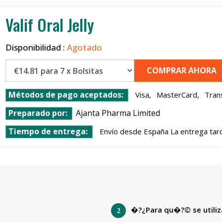
Valif Oral Jelly
Disponibilidad :
Agotado
COMPRAR AHORA
Métodos de pago aceptados:
Visa,
MasterCard,
Trans
Preparado por:
Ajanta Pharma Limited
Tiempo de entrega:
Envío desde España La entrega tard
�?¿Para qu�?© se utiliza 