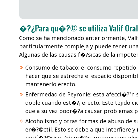
�?¿Para qu�?© se utiliza Valif Oral 
Como se ha mencionado anteriormente, Valif O
particularmente compleja y puede tener una 
Algunas de las causas f�?­sicas de la impote
Consumo de tabaco: el consumo repetido d
hacer que se estreche el espacio disponibl
mantenerlo erecto.
Enfermedad de Peyronie: esta afecci�?³n se
doble cuando est�?¡ erecto. Este tejido c
que a su vez podr�?­a causar problemas p
Alcoholismo y otras formas de abuso de sus
er�?©ctil. Esto se debe a que interfiere y
perif�?©rico. Adem�?¡s, un consumo elev