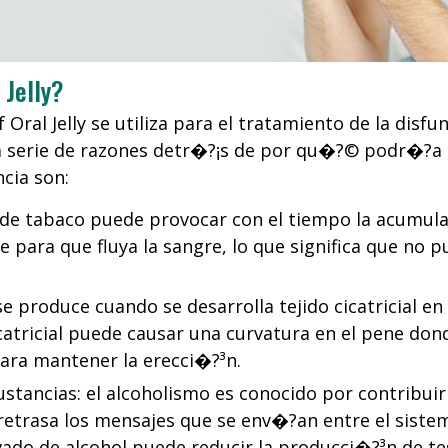
Jelly?
ral Jelly se utiliza para el tratamiento de la disfu
serie de razones detr�?¡s de por qu�?© podr�?­a oc
ncia son:
e tabaco puede provocar con el tiempo la acumulaci
e para que fluya la sangre, lo que significa que no p
 produce cuando se desarrolla tejido cicatricial en e
icatricial puede causar una curvatura en el pene do
ara mantener la erecci�?³n.
tancias: el alcoholismo es conocido por contribuir 
 retrasa los mensajes que se env�?­an entre el siste
ado de alcohol puede reducir la producci�?³n de 