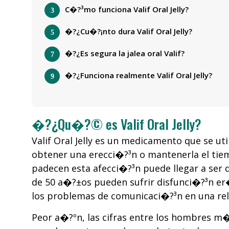
C�?³mo funciona Valif Oral Jelly?
�?¿Cu�?¡nto dura Valif Oral Jelly?
�?¿Es segura la jalea oral Valif?
�?¿Funciona realmente Valif Oral Jelly?
�?¿Qu�?© es Valif Oral Jelly?
Valif Oral Jelly es un medicamento que se ut
obtener una erecci�?³n o mantenerla el tiem
padecen esta afecci�?³n puede llegar a ser
de 50 a�?±os pueden sufrir disfunci�?³n er�?
los problemas de comunicaci�?³n en una rela
Peor a�?ºn, las cifras entre los hombres m�