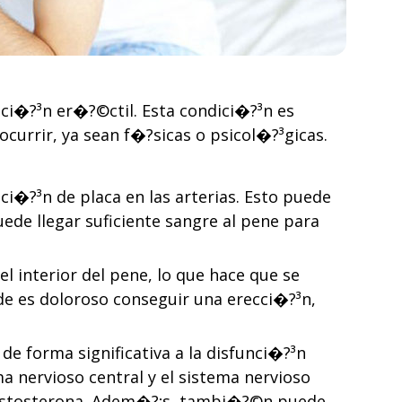
nci�?³n er�?©ctil. Esta condici�?³n es
urrir, ya sean f�?­sicas o psicol�?³gicas.
�?³n de placa en las arterias. Esto puede
uede llegar suficiente sangre al pene para
l interior del pene, lo que hace que se
nde es doloroso conseguir una erecci�?³n,
de forma significativa a la disfunci�?³n
ma nervioso central y el sistema nervioso
testosterona. Adem�?¡s, tambi�?©n puede