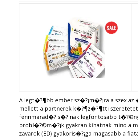
A legt�?¶bb ember sz�?¡m�?¡ra a szex az 
mellett a partnerek k�?¶z�?¶tti szeretetet
fennmarad�?¡s�?¡nak legfontosabb t�?©nye
probl�?©m�?¡k gyakran kihatnak mind a me
zavarok (ED) gyakoris�?¡ga magasabb a fia