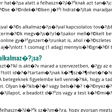
hat�?¡sa alatt a felhaszn�?¡l�?³knak azt tan�?¡cs
e �?©rdek�?©ben j�?³l hidrat�?¡ltak maradjan
s�?¡val �?©s alkalmaz�?¡s�?¡val kapcsolatos tov�?
 a term�?©k megv�?¡s�?¡rl�?¡sakor mell�?©kelt be
line gy�?³gyszert�?¡runkat is, ahol r�?©szletes 
 aj�?¡nlott 1 csomag (1 adag) mennyis�?©gn�?©l
ly alkalmaz�?¡sa?
reszt�?¼l is akt�?­v marad a szervezetben, �?­gy a
?­tott id�?�?tartam�?¡nak k�?¶sz�?¶nhet�?�?en
 A betegeknek figyelembe kell venni�?¼k, hogy a t
. Olyan k�?¼ls�?�? vagy bels�?�? t�?©nyez�?�?
lapot, a beadott d�?³zis vagy a test k�?©mi�?¡j
 a felhaszn�?¡l�?³k sz�?¡m�?¡ra, hogy gyorsan meg