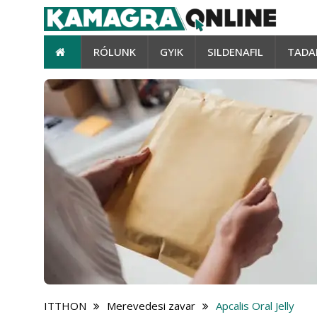
RÓLUNK
GYIK
SILDENAFIL
TADA
ITTHON
Merevedesi zavar
Apcalis Oral Jelly