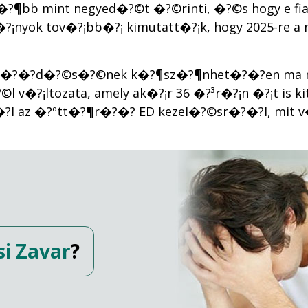
t�?¶bb mint negyed�?©t �?©rinti, �?©s hogy e fia
m�?¡nyok tov�?¡bb�?¡ kimutatt�?¡k, hogy 2025-re 
ejl�?�?d�?©s�?©nek k�?¶sz�?¶nhet�?�?en ma m�
?¡ltozata, amely ak�?¡r 36 �?³r�?¡n �?¡t is kitar
�?l az �?ºtt�?¶r�?�? ED kezel�?©sr�?�?l, mit v�
i Zavar
?