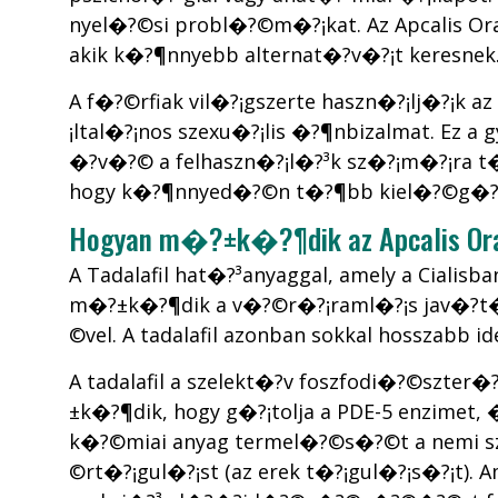
nyel�?©si probl�?©m�?¡kat. Az Apcalis Ora
akik k�?¶nnyebb alternat�?­v�?¡t keresnek
A f�?©rfiak vil�?¡gszerte haszn�?¡lj�?¡k az
¡ltal�?¡nos szexu�?¡lis �?¶nbizalmat. Ez a
�?v�?© a felhaszn�?¡l�?³k sz�?¡m�?¡ra t�
hogy k�?¶nnyed�?©n t�?¶bb kiel�?©g�?­t�
Hogyan m�?±k�?¶dik az Apcalis Oral
A Tadalafil hat�?³anyaggal, amely a Cialisb
m�?±k�?¶dik a v�?©r�?¡raml�?¡s jav�?­t
©vel. A tadalafil azonban sokkal hosszabb i
A tadalafil a szelekt�?­v foszfodi�?©szter�?
±k�?¶dik, hogy g�?¡tolja a PDE-5 enzimet
k�?©miai anyag termel�?©s�?©t a nemi sze
©rt�?¡gul�?¡st (az erek t�?¡gul�?¡s�?¡t). 