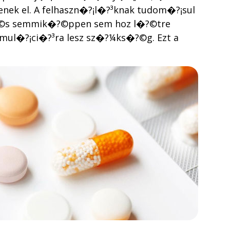
k el. A felhaszn�?¡l�?³knak tudom�?¡sul
, �?©s semmik�?©ppen sem hoz l�?©tre
mul�?¡ci�?³ra lesz sz�?¼ks�?©g. Ezt a