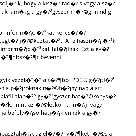
olj�?¡k, hogy a kisz�?¡rad�?¡s vagy a sz�?
ak, am�?­g a gy�?³gyszer m�?©g mindig
¡bbi inform�?¡ci�?³kat keres�?�?
tegt�?¡j�?©koztat�?³t. A felhaszn�?¡l�?³k
inform�?¡ci�?³kat tal�?¡lnak. Ezt a gy�?
 t�?¶bbsz�?¶r bevenni.
z egyik vezet�?�? a t�?¶bbi PDE-5 g�?¡tl�?³
 a p�?¡roknak n�?©h�?¡ny nap alatt
adalafil alap�?º gy�?³gyszer hat�?©konys�?
k, mint az �?©letkor, a m�?¡j- vagy
a befoly�?¡solhatj�?¡k ennek a gy�?
tapasztalj�?¡k az el�?�?ny�?¶ket, �?©s a