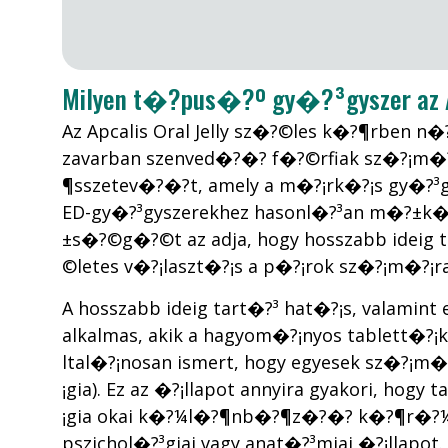
Milyen t�?­pus�?º gy�?³gyszer az Ap
Az Apcalis Oral Jelly sz�?©les k�?¶rben 
zavarban szenved�?�? f�?©rfiak sz�?¡m�?¡r
¶sszetev�?�?t, amely a m�?¡rk�?¡s gy�?³gy
ED-gy�?³gyszerekhez hasonl�?³an m�?±k�?
±s�?©g�?©t az adja, hogy hosszabb ideig tar
©letes v�?¡laszt�?¡s a p�?¡rok sz�?¡m�?¡r
A hosszabb ideig tart�?³ hat�?¡s, valamint
alkalmas, akik a hagyom�?¡nyos tablett�
ltal�?¡nosan ismert, hogy egyesek sz�?¡m�
¡gia). Ez az �?¡llapot annyira gyakori, hog
¡gia okai k�?¼l�?¶nb�?¶z�?�? k�?¶r�?¼l
pszichol�?³giai vagy anat�?³miai �?¡llapo