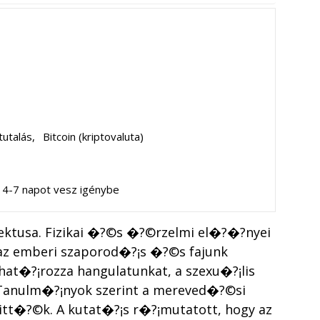
tutalás,
Bitcoin (kriptovaluta)
ás 4-7 napot vesz igénybe
ktusa. Fizikai �?©s �?©rzelmi el�?�?nyei
 az emberi szaporod�?¡s �?©s fajunk
t�?¡rozza hangulatunkat, a szexu�?¡lis
 Tanulm�?¡nyok szerint a mereved�?©si
tt�?©k. A kutat�?¡s r�?¡mutatott, hogy az