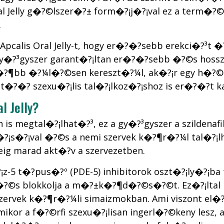
l Jelly g�?©lszer�?± form�?¡j�?¡val ez a term�?©
.
 Apcalis Oral Jelly-t, hogy er�?�?sebb erekci�?³t �
 gy�?³gyszer garant�?¡ltan er�?�?sebb �?©s hossza
?¶bb �?¼l�?©sen kereszt�?¼l, ak�?¡r egy h�?©tv�
?�? szexu�?¡lis tal�?¡lkoz�?¡shoz is er�?�?t ka
 Jelly?
an is megtal�?¡lhat�?³, ez a gy�?³gyszer a szilden
�?¡s�?¡val �?©s a nemi szervek k�?¶r�?¼l tal�
deig marad akt�?­v a szervezetben.
¡z-5 t�?­pus�?º (PDE-5) inhibitorok oszt�?¡ly�?¡ba 
, �?©s blokkolja a m�?±k�?¶d�?©s�?©t. Ez�?¡ltal 
rvek k�?¶r�?¼li simaizmokban. Ami viszont el�?�
Amikor a f�?©rfi szexu�?¡lisan ingerl�?©keny lesz,