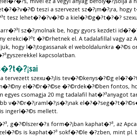
�?�?s, mivel ez a vegyi anyag befoly�?¡solja a 
et�?�?v�?© teszi a szervezet sz�?¡m�?¡ra, hogy t
³t tesz lehet�?�?v�?© a kiel�?©g�?­t�?�? szex
arr�?³l sz�?¡molnak be, hogy gyors kezdeti id�?
ekci�?³t �?©rhetnek el. A tadalafillal vagy az Apc
juk, hogy l�?¡togassanak el weboldalunkra �?©s o
?³gyszerekkel kapcsolatban.
as�?­t�?¡sai
l a tervezett szexu�?¡lis tev�?©kenys�?©g el�?�?tt
eredm�?©ny el�?©r�?©se �?©rdek�?©ben fontos, ho
nden egyes csomagja 20 mg tadalafil hat�?³anyagot
obb v�?©r�?¡raml�?¡s�?¡nak el�?�?seg�?­t�?©s�?
s ingerl�?©s mellett.
?³, g�?©lszer�?± form�?¡ban kaphat�?³, az Apcal
zel�?©s is kaphat�?³ sokf�?©le �?­zben, mint pl. b