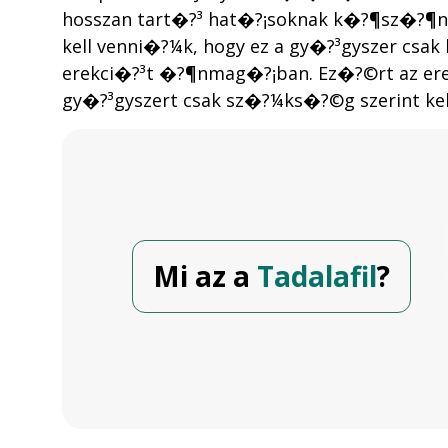
hosszan tart�?³ hat�?¡soknak k�?¶sz�?¶n
kell venni�?¼k, hogy ez a gy�?³gyszer csa
erekci�?³t �?¶nmag�?¡ban. Ez�?©rt az ere
gy�?³gyszert csak sz�?¼ks�?©g szerint kel
Mi az a
Tadalafil
?