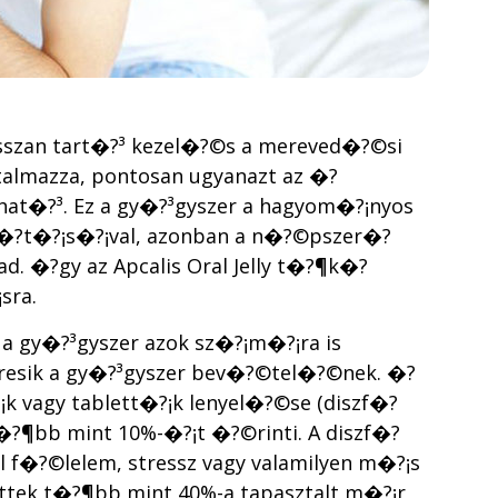
sszan tart�?³ kezel�?©s a mereved�?©si
talmazza, pontosan ugyanazt az �?
hat�?³. Ez a gy�?³gyszer a hagyom�?¡nyos
�?­t�?¡s�?¡val, azonban a n�?©pszer�?
. �?gy az Apcalis Oral Jelly t�?¶k�?
sra.
 a gy�?³gyszer azok sz�?¡m�?¡ra is
esik a gy�?³gyszer bev�?©tel�?©nek. �?
k vagy tablett�?¡k lenyel�?©se (diszf�?
 t�?¶bb mint 10%-�?¡t �?©rinti. A diszf�?
�?©lelem, stressz vagy valamilyen m�?¡s
?ttek t�?¶bb mint 40%-a tapasztalt m�?¡r