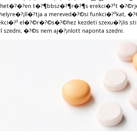
het�?�?en t�?¶bbsz�?¶r�?¶s erekci�?³t �?©rjene
k helyre�?¡ll�?­tja a mereved�?©si funkci�?³kat
kci�?³ el�?©r�?©s�?©hez kezdeti szexu�?¡lis sti
l szedni, �?©s nem aj�?¡nlott naponta szedni.