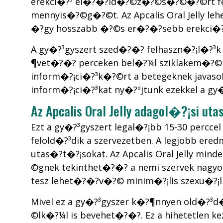
erekci�?³ el�?�?id�?©z�?©s�?©�?©rt felel
mennyis�?©g�?©t. Az Apcalis Oral Jelly leh
�?­gy hosszabb �?©s er�?�?sebb erekci�?
A gy�?³gyszert szed�?�? felhaszn�?¡l�?³k 
¶vet�?�? perceken bel�?¼l sziklakem�?©ny er
inform�?¡ci�?³k�?©rt a betegeknek javasol
inform�?¡ci�?³kat ny�?ºjtunk ezekkel a gy�
Az Apcalis Oral Jelly adagol�?¡si ut
Ezt a gy�?³gyszert legal�?¡bb 15-30 percce
felold�?³dik a szervezetben. A legjobb 
utas�?­t�?¡sokat. Az Apcalis Oral Jelly mi
©gnek tekinthet�?�? a nemi szervek nagy
tesz lehet�?�?v�?© minim�?¡lis szexu�?¡li
Mivel ez a gy�?³gyszer k�?¶nnyen old�?³d�
©lk�?¼l is bevehet�?�?. Ez a hihetetlen ke