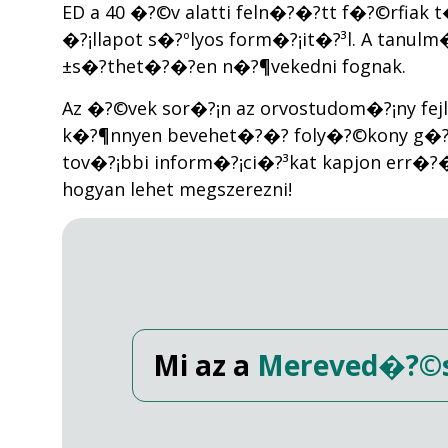
ED a 40 �?©v alatti feln�?�?tt f�?©rfiak 
�?¡llapot s�?ºlyos form�?¡it�?³l. A tanul
±s�?­thet�?�?en n�?¶vekedni fognak.
Az �?©vek sor�?¡n az orvostudom�?¡ny f
k�?¶nnyen bevehet�?�? foly�?©kony g�?©l v�
tov�?¡bbi inform�?¡ci�?³kat kapjon err�?
hogyan lehet megszerezni!
Mi az a
Mereved�?©s