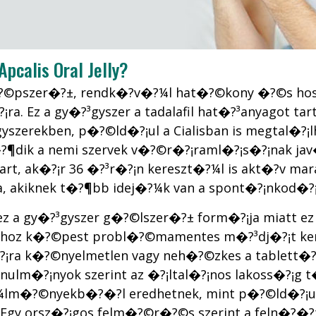
calis Oral Jelly?
n�?©pszer�?±, rendk�?­v�?¼l hat�?©kony �?©s ho
a. Ez a gy�?³gyszer a tadalafil hat�?³anyagot tar
szerekben, p�?©ld�?¡ul a Cialisban is megtal�?¡l
¶dik a nemi szervek v�?©r�?¡raml�?¡s�?¡nak jav
t, ak�?¡r 36 �?³r�?¡n kereszt�?¼l is akt�?­v marad
a, akiknek t�?¶bb idej�?¼k van a spont�?¡nkod�?¡
 ez a gy�?³gyszer g�?©lszer�?± form�?¡ja miatt ez
?¡khoz k�?©pest probl�?©mamentes m�?³dj�?¡t ker
?¡ra k�?©nyelmetlen vagy neh�?©zkes a tablett�?¡
y tanulm�?¡nyok szerint az �?¡ltal�?¡nos lakoss�?¡g
m�?©nyekb�?�?l eredhetnek, mint p�?©ld�?¡ul f
t. Egy orsz�?¡gos felm�?©r�?©s szerint a feln�?�