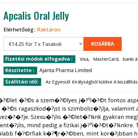
Apcalis Oral Jelly
Elérhetőség :
Raktáron
KOSÁRBA
Fizetési módok elfogadva :
Visa,
MasterCard,
banki á
Készítette :
Ajanta Pharma Limited
Szállítási idő:
Az Egyesült Királyságból küldve A kiszállít
�?©let �?©s a szem�?©lyes j�?³l�?©t fontos aspe
 �?©s ragaszkod�?¡st is szimboliz�?¡lja, valamint
z�?�?je. Szexu�?¡lis �?©let�?¼nk gyakran megha
nt�?¡lis, mind pedig a fizikai j�?³l�?©t�?¼nkre.
talabb f�?©rfiak k�?¶r�?©ben, mint kor�?¡bban hi