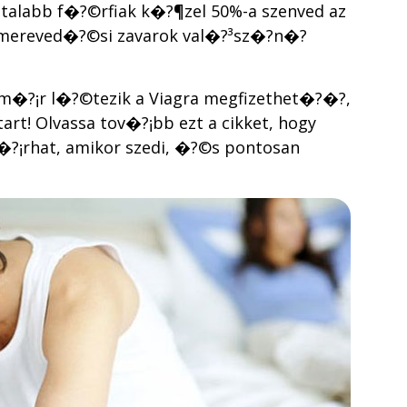
talabb f�?©rfiak k�?¶zel 50%-a szenved az
a mereved�?©si zavarok val�?³sz�?­n�?
?¡r l�?©tezik a Viagra megfizethet�?�?,
t! Olvassa tov�?¡bb ezt a cikket, hogy
?¡rhat, amikor szedi, �?©s pontosan