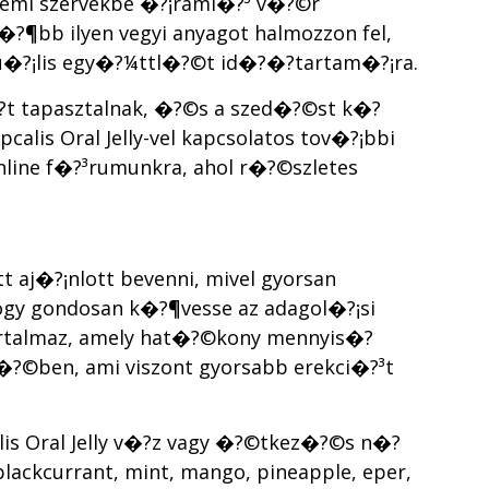
nemi szervekbe �?¡raml�?³ v�?©r
�?¶bb ilyen vegyi anyagot halmozzon fel,
u�?¡lis egy�?¼ttl�?©t id�?�?tartam�?¡ra.
�?t tapasztalnak, �?©s a szed�?©st k�?
alis Oral Jelly-vel kapcsolatos tov�?¡bbi
nline f�?³rumunkra, ahol r�?©szletes
 aj�?¡nlott bevenni, mivel gyorsan
gy gondosan k�?¶vesse az adagol�?¡si
 tartalmaz, amely hat�?©kony mennyis�?
©ben, ami viszont gyorsabb erekci�?³t
is Oral Jelly v�?­z vagy �?©tkez�?©s n�?
lackcurrant, mint, mango, pineapple, eper,