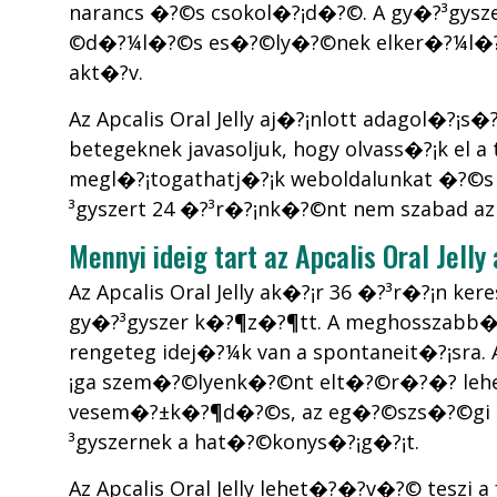
narancs �?©s csokol�?¡d�?©. A gy�?³gyszer 
©d�?¼l�?©s es�?©ly�?©nek elker�?¼l�?©s
akt�?­v.
Az Apcalis Oral Jelly aj�?¡nlott adagol�?¡
betegeknek javasoljuk, hogy olvass�?¡k el
megl�?¡togathatj�?¡k weboldalunkat �?©s on
³gyszert 24 �?³r�?¡nk�?©nt nem szabad az
Mennyi ideig tart az Apcalis Oral Jel
Az Apcalis Oral Jelly ak�?¡r 36 �?³r�?¡n ke
gy�?³gyszer k�?¶z�?¶tt. A meghosszabb�
rengeteg idej�?¼k van a spontaneit�?¡sra.
¡ga szem�?©lyenk�?©nt elt�?©r�?�? lehet
vesem�?±k�?¶d�?©s, az eg�?©szs�?©gi �?¡l
³gyszernek a hat�?©konys�?¡g�?¡t.
Az Apcalis Oral Jelly lehet�?�?v�?© teszi