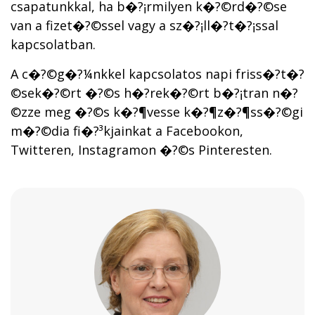
csapatunkkal, ha b�?¡rmilyen k�?©rd�?©se
van a fizet�?©ssel vagy a sz�?¡ll�?­t�?¡ssal
kapcsolatban.
A c�?©g�?¼nkkel kapcsolatos napi friss�?­t�?
©sek�?©rt �?©s h�?­rek�?©rt b�?¡tran n�?
©zze meg �?©s k�?¶vesse k�?¶z�?¶ss�?©gi
m�?©dia fi�?³kjainkat a Facebookon,
Twitteren, Instagramon �?©s Pinteresten.