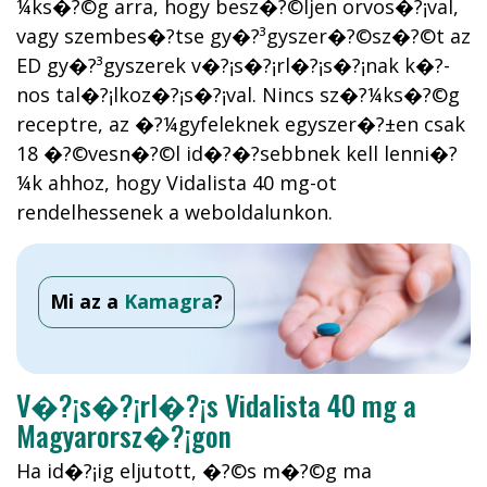
¼ks�?©g arra, hogy besz�?©ljen orvos�?¡val,
vagy szembes�?­tse gy�?³gyszer�?©sz�?©t az
ED gy�?³gyszerek v�?¡s�?¡rl�?¡s�?¡nak k�?­
nos tal�?¡lkoz�?¡s�?¡val. Nincs sz�?¼ks�?©g
receptre, az �?¼gyfeleknek egyszer�?±en csak
18 �?©vesn�?©l id�?�?sebbnek kell lenni�?
¼k ahhoz, hogy Vidalista 40 mg-ot
rendelhessenek a weboldalunkon.
Mi az a
Kamagra
?
V�?¡s�?¡rl�?¡s Vidalista 40 mg a
Magyarorsz�?¡gon
Ha id�?¡ig eljutott, �?©s m�?©g ma