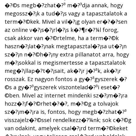
�?©s megb�?­zhat�?³ m�?³dja annak, hogy
megossz�?¡k a tud�?¡s vagy a tapasztalatok a
term�?©kek. Mivel a vil�?¡g olyan er�?�?sen
az online v�?¡s�?¡rl�?¡s k�?¶r�?¼l forog,
csak akkor van �?©rtelme, ha a term�?©k
haszn�?¡lat�?¡nak megtapasztal�?¡sa ut�?¡n
sz�?¡n n�?©h�?¡ny extra pillanatot arra, hogy
m�?¡sokkal is megismertesse a tapasztalatok
meg�?¡llap�?­t�?¡sait, ak�?¡r j�?³k, ak�?¡r
rosszak. Ez nagyon fontos a gy�?³gyszerek �?
©s a gy�?³gyszerek viszontelad�?³i eset�?
©ben. Mivel az internet mindenki sz�?¡m�?¡ra
hozz�?¡f�?©rhet�?�?, m�?©g a tolvajok
sz�?¡m�?¡ra is, fontos, hogy megb�?­zhat�?³
visszajelz�?©ssel rendelkezz�?¼nk; sok c�?©g
van odakint, amelyek csal�?¡rd term�?©keket