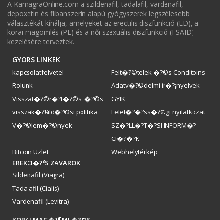
A KamagraOnline.com a szildenafil, tadalafil, vardenafil,
depoxetin és flibanszerin alapú gyógyszerek legszélesebb
választékát kínálja, amelyeket az erectilis diszfunkció (ED), a
korai magömlés (PE) és a női szexuális diszfunkció (FSAID)
kezelésére terveztek.
GYORS LINKEK
kapcsolatfelvetel
Felt�?©telek �?©s Conditoins
Rolunk
Adatv�?©delmi ir�?¡nyelvek
Visszat�?©r�?­t�?©si �?©s
GYIK
visszak�?¼ld�?©si politika
Felel�?�?ss�?©gi nyilatkozat
V�?©lem�?©nyek
SZ�?LL�?T�?SI INFORM�?
CI�?�?K
Bitcoin Uzlet
Webhelytérkép
EREKCI�?³S ZAVAROK
Sildenafil (Viagra)
Tadalafil (Cialis)
Vardenafil (Levitra)
KORAI MAG�?¶ML�?©S