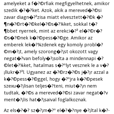
amelyeket a f�?©rfiak megfigyelhetnek, amikor
szedik �?�?ket. Azok, akik a mereved�?©si
zavar diagn�?³zisa miatt elvesztett�?©k �?
¶n�?©rt�?©kel�?©s�?¼ket, sokkal t�?
¶bbet nyernek, mint az erekci�?³ el�?©r�?
©s�?©nek k�?©pess�?©ge. Amikor az
emberek lek�?¼zdenek egy komoly probl�?
©m�?¡t, amely szorong�?¡st okozott vagy
negat�?­van befoly�?¡solta a mindennapi �?
©let�?¼ket, hatalmas s�?ºlyt vesznek le a v�?
¡llukr�?³l. Ugyanez az �?©rz�?©s j�?¡r azzal a
k�?©pess�?©ggel, hogy �?ºjra k�?©pesek
szexu�?¡lisan teljes�?­teni, miut�?¡n nem
tudtak, �?©s a mereved�?©si zavar negat�?­v
ment�?¡lis hat�?¡saival foglalkoznak.
Az els�?�? sz�?¡m�?º el�?�?nye �?¡ltal k�?­