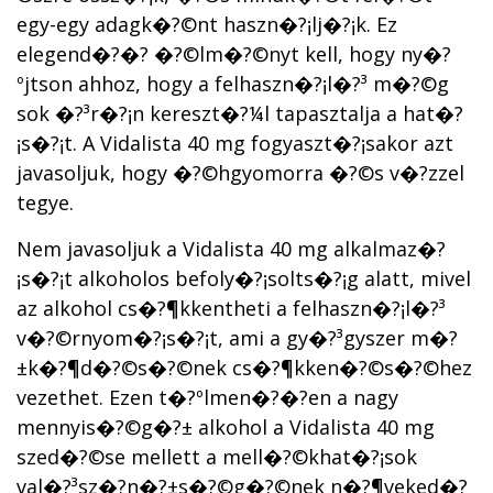
egy-egy adagk�?©nt haszn�?¡lj�?¡k. Ez
elegend�?�? �?©lm�?©nyt kell, hogy ny�?
ºjtson ahhoz, hogy a felhaszn�?¡l�?³ m�?©g
sok �?³r�?¡n kereszt�?¼l tapasztalja a hat�?
¡s�?¡t. A Vidalista 40 mg fogyaszt�?¡sakor azt
javasoljuk, hogy �?©hgyomorra �?©s v�?­zzel
tegye.
Nem javasoljuk a Vidalista 40 mg alkalmaz�?
¡s�?¡t alkoholos befoly�?¡solts�?¡g alatt, mivel
az alkohol cs�?¶kkentheti a felhaszn�?¡l�?³
v�?©rnyom�?¡s�?¡t, ami a gy�?³gyszer m�?
±k�?¶d�?©s�?©nek cs�?¶kken�?©s�?©hez
vezethet. Ezen t�?ºlmen�?�?en a nagy
mennyis�?©g�?± alkohol a Vidalista 40 mg
szed�?©se mellett a mell�?©khat�?¡sok
val�?³sz�?­n�?±s�?©g�?©nek n�?¶veked�?