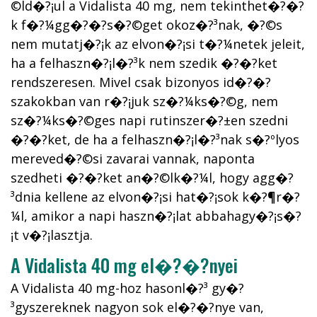
©ld�?¡ul a Vidalista 40 mg, nem tekinthet�?�?
k f�?¼gg�?�?s�?©get okoz�?³nak, �?©s
nem mutatj�?¡k az elvon�?¡si t�?¼netek jeleit,
ha a felhaszn�?¡l�?³k nem szedik �?�?ket
rendszeresen. Mivel csak bizonyos id�?�?
szakokban van r�?¡juk sz�?¼ks�?©g, nem
sz�?¼ks�?©ges napi rutinszer�?±en szedni
�?�?ket, de ha a felhaszn�?¡l�?³nak s�?ºlyos
mereved�?©si zavarai vannak, naponta
szedheti �?�?ket an�?©lk�?¼l, hogy agg�?
³dnia kellene az elvon�?¡si hat�?¡sok k�?¶r�?
¼l, amikor a napi haszn�?¡lat abbahagy�?¡s�?
¡t v�?¡lasztja.
A Vidalista 40 mg el�?�?nyei
A Vidalista 40 mg-hoz hasonl�?³ gy�?
³gyszereknek nagyon sok el�?�?nye van,