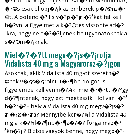
�?¡rulnak, vagy teljesen csal�?¡rd weboldalak,
�?©s csak ellopj�?¡k az emberek p�?©nz�?
©t. A potenci�?¡lis v�?¡s�?¡rl�?³kat fel kell
h�?­vni a figyelmet a k�?©tes viszontelad�?
³kra, hogy ne d�?�?ljenek be ugyanazoknak a
s�?©m�?¡knak.
Miel�?�?tt megv�?¡s�?¡rolja
Vidalista 40 mg a Magyarorsz�?¡gon
Azoknak, akik Vidalista 40 mg-ot szeretn�?
©nek v�?¡s�?¡rolni, t�?¶bb dolgot is
figyelembe kell venni�?¼k, miel�?�?tt �?ºgy
d�?¶ntenek, hogy ezt megteszik. Hol van j�?³
h�?­r�?± hely a Vidalista 40 mg megv�?¡s�?
¡rl�?¡s�?¡ra? Mennyibe ker�?¼l a Vidalista 40
mg a k�?¼l�?¶nb�?¶z�?�? forgalmaz�?
³kn�?¡l? Biztos vagyok benne, hogy megb�?­