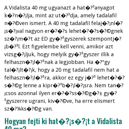
A Vidalista 40 mg ugyanazt a hat�?³anyagot
k�?­n�?¡lja, mint az ut�?³dja, amely tadalafil
n�?©ven ismert. A 40 mg tadalafil felaj�?¡nl�?
¡s�?¡val nagyon er�?�?s lehet�?�?s�?©gnek
sz�?¡m�?­t az ED gy�?³gyszerek szempontj�?
¡b�?³l. Ezt figyelembe kell venni, amikor azt
vizsg�?¡ljuk, hogy melyik gy�?³gyszer illik a
felhaszn�?¡l�?³nak a legjobban. Ha �?ºgy
tal�?¡lt�?¡k, hogy a 20 mg tadalafil nem hat a
felhaszn�?¡l�?³ra, akkor ez egy j�?³ lehet�?�?
s�?©g lenne a kipr�?³b�?¡l�?¡sra. Nem tan�?
¡csos azonnal ilyen er�?�?ss�?©g�?± gy�?
³gyszerre ugrani, kiv�?©ve, ha erre elismert
sz�?¼ks�?©g van.
Hogyan fejti ki hat�?¡s�?¡t a Vidalista
40 mg?