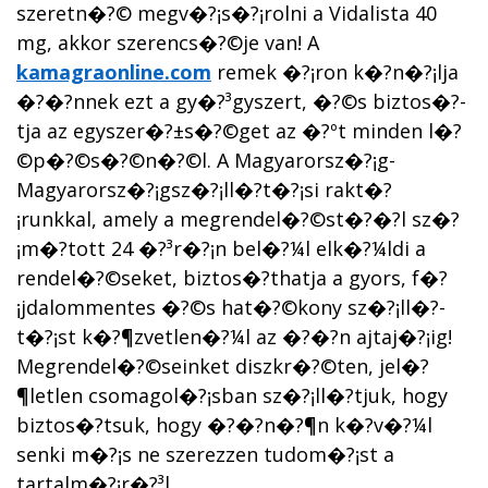
szeretn�?© megv�?¡s�?¡rolni a Vidalista 40
mg, akkor szerencs�?©je van! A
kamagraonline.com
remek �?¡ron k�?­n�?¡lja
�?�?nnek ezt a gy�?³gyszert, �?©s biztos�?­
tja az egyszer�?±s�?©get az �?ºt minden l�?
©p�?©s�?©n�?©l. A Magyarorsz�?¡g-
Magyarorsz�?¡gsz�?¡ll�?­t�?¡si rakt�?
¡runkkal, amely a megrendel�?©st�?�?l sz�?
¡m�?­tott 24 �?³r�?¡n bel�?¼l elk�?¼ldi a
rendel�?©seket, biztos�?­thatja a gyors, f�?
¡jdalommentes �?©s hat�?©kony sz�?¡ll�?­
t�?¡st k�?¶zvetlen�?¼l az �?�?n ajtaj�?¡ig!
Megrendel�?©seinket diszkr�?©ten, jel�?
¶letlen csomagol�?¡sban sz�?¡ll�?­tjuk, hogy
biztos�?­tsuk, hogy �?�?n�?¶n k�?­v�?¼l
senki m�?¡s ne szerezzen tudom�?¡st a
tartalm�?¡r�?³l.