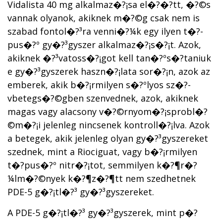
Vidalista 40 mg alkalmaz�?¡sa el�?�?tt, �?©s
vannak olyanok, akiknek m�?©g csak nem is
szabad fontol�?³ra venni�?¼k egy ilyen t�?­
pus�?º gy�?³gyszer alkalmaz�?¡s�?¡t. Azok,
akiknek �?³vatoss�?¡got kell tan�?ºs�?­taniuk
e gy�?³gyszerek haszn�?¡lata sor�?¡n, azok az
emberek, akik b�?¡rmilyen s�?ºlyos sz�?­
vbetegs�?©gben szenvednek, azok, akiknek
magas vagy alacsony v�?©rnyom�?¡sprobl�?
©m�?¡i jelenleg nincsenek kontroll�?¡lva. Azok
a betegek, akik jelenleg olyan gy�?³gyszereket
szednek, mint a Riociguat, vagy b�?¡rmilyen
t�?­pus�?º nitr�?¡tot, semmilyen k�?¶r�?
¼lm�?©nyek k�?¶z�?¶tt nem szedhetnek
PDE-5 g�?¡tl�?³ gy�?³gyszereket.
A PDE-5 g�?¡tl�?³ gy�?³gyszerek, mint p�?