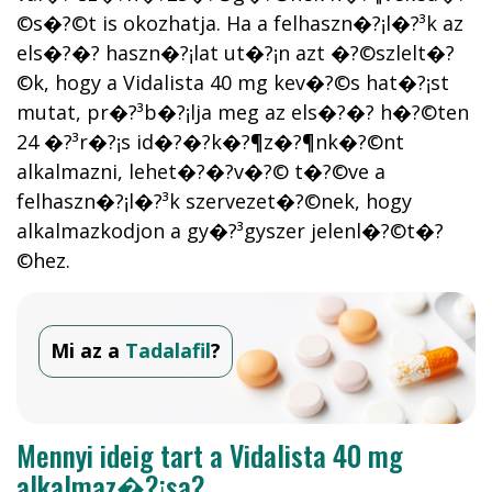
©s�?©t is okozhatja. Ha a felhaszn�?¡l�?³k az
els�?�? haszn�?¡lat ut�?¡n azt �?©szlelt�?
©k, hogy a Vidalista 40 mg kev�?©s hat�?¡st
mutat, pr�?³b�?¡lja meg az els�?�? h�?©ten
24 �?³r�?¡s id�?�?k�?¶z�?¶nk�?©nt
alkalmazni, lehet�?�?v�?© t�?©ve a
felhaszn�?¡l�?³k szervezet�?©nek, hogy
alkalmazkodjon a gy�?³gyszer jelenl�?©t�?
©hez.
Mi az a
Tadalafil
?
Mennyi ideig tart a Vidalista 40 mg
alkalmaz�?¡sa?