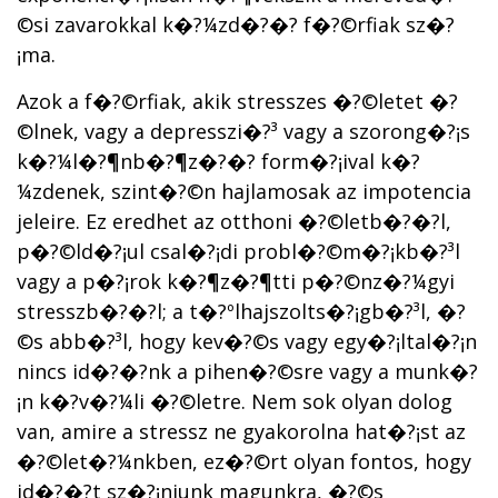
©si zavarokkal k�?¼zd�?�? f�?©rfiak sz�?
¡ma.
Azok a f�?©rfiak, akik stresszes �?©letet �?
©lnek, vagy a depresszi�?³ vagy a szorong�?¡s
k�?¼l�?¶nb�?¶z�?�? form�?¡ival k�?
¼zdenek, szint�?©n hajlamosak az impotencia
jeleire. Ez eredhet az otthoni �?©letb�?�?l,
p�?©ld�?¡ul csal�?¡di probl�?©m�?¡kb�?³l
vagy a p�?¡rok k�?¶z�?¶tti p�?©nz�?¼gyi
stresszb�?�?l; a t�?ºlhajszolts�?¡gb�?³l, �?
©s abb�?³l, hogy kev�?©s vagy egy�?¡ltal�?¡n
nincs id�?�?nk a pihen�?©sre vagy a munk�?
¡n k�?­v�?¼li �?©letre. Nem sok olyan dolog
van, amire a stressz ne gyakorolna hat�?¡st az
�?©let�?¼nkben, ez�?©rt olyan fontos, hogy
id�?�?t sz�?¡njunk magunkra, �?©s