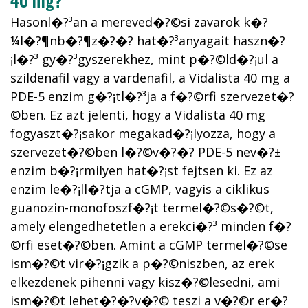
Hasonl�?³an a mereved�?©si zavarok k�?
¼l�?¶nb�?¶z�?�? hat�?³anyagait haszn�?
¡l�?³ gy�?³gyszerekhez, mint p�?©ld�?¡ul a
szildenafil vagy a vardenafil, a Vidalista 40 mg a
PDE-5 enzim g�?¡tl�?³ja a f�?©rfi szervezet�?
©ben. Ez azt jelenti, hogy a Vidalista 40 mg
fogyaszt�?¡sakor megakad�?¡lyozza, hogy a
szervezet�?©ben l�?©v�?�? PDE-5 nev�?±
enzim b�?¡rmilyen hat�?¡st fejtsen ki. Ez az
enzim le�?¡ll�?­tja a cGMP, vagyis a ciklikus
guanozin-monofoszf�?¡t termel�?©s�?©t,
amely elengedhetetlen a erekci�?³ minden f�?
©rfi eset�?©ben. Amint a cGMP termel�?©se
ism�?©t vir�?¡gzik a p�?©niszben, az erek
elkezdenek pihenni vagy kisz�?©lesedni, ami
ism�?©t lehet�?�?v�?© teszi a v�?©r er�?