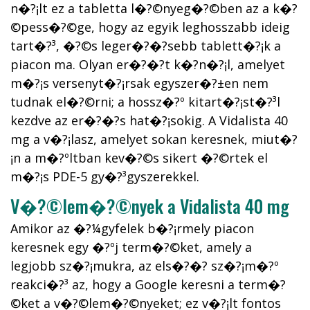
n�?¡lt ez a tabletta l�?©nyeg�?©ben az a k�?
©pess�?©ge, hogy az egyik leghosszabb ideig
tart�?³, �?©s leger�?�?sebb tablett�?¡k a
piacon ma. Olyan er�?�?t k�?­n�?¡l, amelyet
m�?¡s versenyt�?¡rsak egyszer�?±en nem
tudnak el�?©rni; a hossz�?º kitart�?¡st�?³l
kezdve az er�?�?s hat�?¡sokig. A Vidalista 40
mg a v�?¡lasz, amelyet sokan keresnek, miut�?
¡n a m�?ºltban kev�?©s sikert �?©rtek el
m�?¡s PDE-5 gy�?³gyszerekkel.
V�?©lem�?©nyek a Vidalista 40 mg
Amikor az �?¼gyfelek b�?¡rmely piacon
keresnek egy �?ºj term�?©ket, amely a
legjobb sz�?¡mukra, az els�?�? sz�?¡m�?º
reakci�?³ az, hogy a Google keresni a term�?
©ket a v�?©lem�?©nyeket; ez v�?¡lt fontos