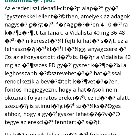
Az eredeti szildenafil-citr�?¡t alap�?º gy�?
³gyszerekkel ellent�?©tben, amelyek az adagok
nagys�?¡g�?¡t�?³l f�?¼gg�?�?en 4-10 �?³ra
k�?¶z�?¶tt tartanak, a Vidalista 40 mg 36-48
�?³r�?¡n kereszt�?¼l fejti ki hat�?¡s�?¡t; ez a
felhaszn�?¡l�?³kt�?³l f�?¼gg. anyagcsere �?
©s az elfogyasztott d�?³zis. B�?¡r a Vidalista 40
mg az �?¶sszes ED gy�?³gyszer k�?¶z�?¼l a
leghosszabb �?©szrevehet�?�? hat�?¡ssal
rendelkezik a bev�?©telt k�?¶vet�?�?en,
fontos megjegyezni, hogy a hat�?¡sok nem
okoznak folyamatos erekci�?³t ez id�?�? alatt;
szexu�?¡lis stimul�?¡ci�?³ sz�?¼ks�?©ges
ahhoz, hogy a gy�?³gyszer lehet�?�?v�?©
tegye az erekci�?³ fenntart�?¡s�?¡t.
Ha b�?¡rmelyik felhaszn�?¡l�?³ folyamatos