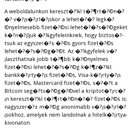
A weboldalunkon kereszt�?¼l t�?¶rt�?©n�?
�? v�?¡s�?¡rl�?¡skor a lehet�?�? legk�?
©nyelmesebb fizet�?©si lehet�?�?s�?©geket
k�?­n�?¡ljuk �?¼gyfeleinknek, hogy biztos�?­
tsuk az egyszer�?± �?©s gyors fizet�?©s
lehet�?�?s�?©g�?©t. Az �?¼gyfelek v�?
¡laszthatnak jobb t�?¶bb k�?©nyelmes
fizet�?©si lehet�?�?s�?©g k�?¶z�?¼l:
bankk�?¡rty�?¡s fizet�?©s, Visa-k�?¡rty�?¡s
fizet�?©s, Mastercard fizet�?©s, s�?�?t a
Bitcoin seg�?­ts�?©g�?©vel a kriptot�?¡rc�?
¡n kereszt�?¼l t�?¶rt�?©n�?�? fizet�?©s is;
nagyszer�?± m�?©g anonimabb v�?¡s�?¡rl�?
¡sokhoz, amelyek nem landolnak a hitelk�?¡rtya-
kivonaton.