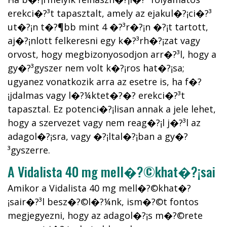
erekci�?³t tapasztalt, amely az ejakul�?¡ci�?³
ut�?¡n t�?¶bb mint 4 �?³r�?¡n �?¡t tartott,
aj�?¡nlott felkeresni egy k�?³rh�?¡zat vagy
orvost, hogy megbizonyosodjon arr�?³l, hogy a
gy�?³gyszer nem volt k�?¡ros hat�?¡sa;
ugyanez vonatkozik arra az esetre is, ha f�?
¡jdalmas vagy l�?¼ktet�?�? erekci�?³t
tapasztal. Ez potenci�?¡lisan annak a jele lehet,
hogy a szervezet vagy nem reag�?¡l j�?³l az
adagol�?¡sra, vagy �?¡ltal�?¡ban a gy�?
³gyszerre.
A Vidalista 40 mg mell�?©khat�?¡sai
Amikor a Vidalista 40 mg mell�?©khat�?
¡sair�?³l besz�?©l�?¼nk, ism�?©t fontos
megjegyezni, hogy az adagol�?¡s m�?©rete