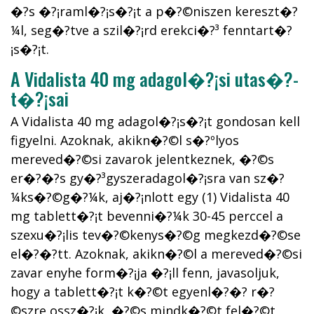
�?s �?¡raml�?¡s�?¡t a p�?©niszen kereszt�?
¼l, seg�?­tve a szil�?¡rd erekci�?³ fenntart�?
¡s�?¡t.
A Vidalista 40 mg adagol�?¡si utas�?­
t�?¡sai
A Vidalista 40 mg adagol�?¡s�?¡t gondosan kell
figyelni. Azoknak, akikn�?©l s�?ºlyos
mereved�?©si zavarok jelentkeznek, �?©s
er�?�?s gy�?³gyszeradagol�?¡sra van sz�?
¼ks�?©g�?¼k, aj�?¡nlott egy (1) Vidalista 40
mg tablett�?¡t bevenni�?¼k 30-45 perccel a
szexu�?¡lis tev�?©kenys�?©g megkezd�?©se
el�?�?tt. Azoknak, akikn�?©l a mereved�?©si
zavar enyhe form�?¡ja �?¡ll fenn, javasoljuk,
hogy a tablett�?¡t k�?©t egyenl�?�? r�?
©szre ossz�?¡k, �?©s mindk�?©t fel�?©t