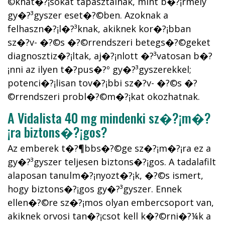
©khat�?¡sokat tapasztalnak, mint b�?¡rmely
gy�?³gyszer eset�?©ben. Azoknak a
felhaszn�?¡l�?³knak, akiknek kor�?¡bban
sz�?­v- �?©s �?©rrendszeri betegs�?©geket
diagnosztiz�?¡ltak, aj�?¡nlott �?³vatosan b�?
¡nni az ilyen t�?­pus�?º gy�?³gyszerekkel;
potenci�?¡lisan tov�?¡bbi sz�?­v- �?©s �?
©rrendszeri probl�?©m�?¡kat okozhatnak.
A Vidalista 40 mg mindenki sz�?¡m�?
¡ra biztons�?¡gos?
Az emberek t�?¶bbs�?©ge sz�?¡m�?¡ra ez a
gy�?³gyszer teljesen biztons�?¡gos. A tadalafilt
alaposan tanulm�?¡nyozt�?¡k, �?©s ismert,
hogy biztons�?¡gos gy�?³gyszer. Ennek
ellen�?©re sz�?¡mos olyan embercsoport van,
akiknek orvosi tan�?¡csot kell k�?©rni�?¼k a