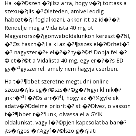
Ha k�?©szen �?¡llsz arra, hogy v�?¡ltoztass a
szexu�?¡lis �?©leteden, amivel eddig
habozt�?¡l foglalkozni, akkor itt az id�?�?!
Rendelje meg a Vidalista 40 mg ot
Magyarorsz�?¡gonweboldalunkon kereszt�?¼l,
�?©s haszn�?¡lja ki az �?¶sszes el�?©rhet�?
�? nagyszer�?± el�?�?ny�?©t! Dobja fel �?
©let�?©t a Vidalista 40 mg, egy er�?�?s ED
gy�?³gyszerrel, amely nem hagyja cserben.
Ha t�?¶bbet szeretne megtudni online
szexu�?¡lis eg�?©szs�?©g�?¼gyi klinik�?
¡nkr�?³l �?©s arr�?³l, hogy az �?¼gyfelek
adatv�?©delme priorit�?¡st �?©lvez, olvasson
t�?¶bbet r�?³lunk, olvassa el a GYIK
oldalunkat, vagy l�?©pjen kapcsolatba bar�?
¡ts�?¡gos �?¼gyf�?©lszolg�?¡lati