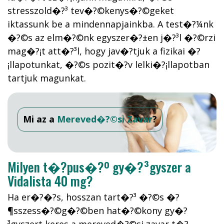
stresszold�?³ tev�?©kenys�?©geket
iktassunk be a mindennapjainkba. A test�?¼nk
�?©s az elm�?©nk egyszer�?±en j�?³l �?©rzi
mag�?¡t att�?³l, hogy jav�?­tjuk a fizikai �?
¡llapotunkat, �?©s pozit�?­v lelki�?¡llapotban
tartjuk magunkat.
Mi az a
Mereved�?©si Zavar
?
Milyen t�?­pus�?º gy�?³gyszer a
Vidalista 40 mg?
Ha er�?�?s, hosszan tart�?³ �?©s �?
¶sszess�?©g�?©ben hat�?©kony gy�?