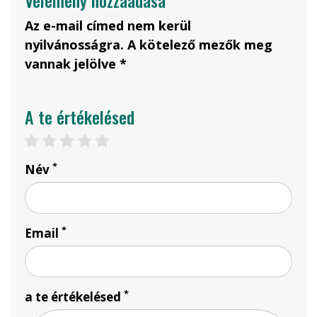
Vélemény hozzáadása
Az e-mail címed nem kerül
nyilvánosságra. A kötelező mezők meg
vannak jelölve *
A te értékelésed
1 csillag
2 csillag
3 csillag
4 csillag
5 csillag
*
Név
*
Email
*
a te értékelésed