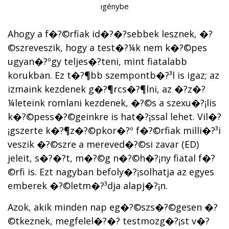
igénybe
Ahogy a f�?©rfiak id�?�?sebbek lesznek, �?
©szreveszik, hogy a test�?¼k nem k�?©pes
ugyan�?ºgy teljes�?­teni, mint fiatalabb
korukban. Ez t�?¶bb szempontb�?³l is igaz; az
izmaink kezdenek g�?¶rcs�?¶lni, az �?­z�?
¼leteink romlani kezdenek, �?©s a szexu�?¡lis
k�?©pess�?©geinkre is hat�?¡ssal lehet. Vil�?
¡gszerte k�?¶z�?©pkor�?º f�?©rfiak milli�?³i
veszik �?©szre a mereved�?©si zavar (ED)
jeleit, s�?�?t, m�?©g n�?©h�?¡ny fiatal f�?
©rfi is. Ezt nagyban befoly�?¡solhatja az egyes
emberek �?©letm�?³dja alapj�?¡n.
Azok, akik minden nap eg�?©szs�?©gesen �?
©tkeznek, megfelel�?�? testmozg�?¡st v�?