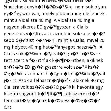
³gyszert keres a mereved�?©si zavar t�?
¼neteinek enyh�?­t�?©s�?©re, nem sok olyan
gy�?³gyszer van, amely jobban megfelel ennek,
mint a Vidalista 40 mg. A Vidalista 40 mg a
nagyon sikeres ED gy�?³gyszer, a Cialis
generikus v�?¡ltozata, azonban sokkal er�?�?
sebb d�?³zist k�?­n�?¡l, mint a Cialis, mivel 20
mg helyett 40 mg hat�?³anyagot haszn�?¡l. A
Cialis sok �?©ven �?¡t vil�?¡gh�?­rn�?©vre
tett szert a f�?©rfiak k�?¶r�?©ben, akiknek
er�?�?s ED gy�?³gyszerre volt sz�?¼ks�?
©g�?¼k, azonban dr�?¡ga �?¡rc�?©dul�?¡val
j�?¡rt. Azok a felhaszn�?¡l�?³k, akiknek 40 mg
Cialisra volt sz�?¼ks�?©g�?¼k, havonta egy
kisebb vagyont k�?¶lt�?¶ttek az erekci�?³
fenntart�?¡s�?¡nak k�?©pess�?©g�?©�?
©rt.