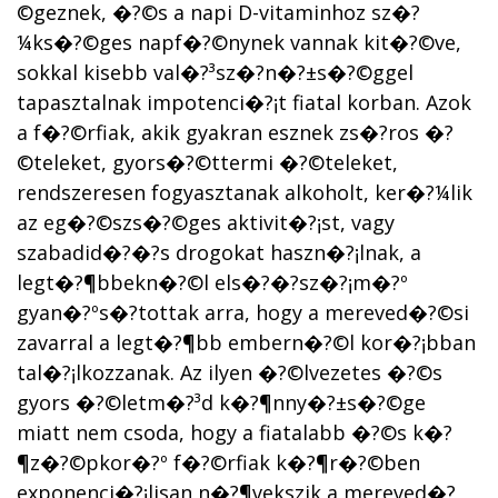
©geznek, �?©s a napi D-vitaminhoz sz�?
¼ks�?©ges napf�?©nynek vannak kit�?©ve,
sokkal kisebb val�?³sz�?­n�?±s�?©ggel
tapasztalnak impotenci�?¡t fiatal korban. Azok
a f�?©rfiak, akik gyakran esznek zs�?­ros �?
©teleket, gyors�?©ttermi �?©teleket,
rendszeresen fogyasztanak alkoholt, ker�?¼lik
az eg�?©szs�?©ges aktivit�?¡st, vagy
szabadid�?�?s drogokat haszn�?¡lnak, a
legt�?¶bbekn�?©l els�?�?sz�?¡m�?º
gyan�?ºs�?­tottak arra, hogy a mereved�?©si
zavarral a legt�?¶bb embern�?©l kor�?¡bban
tal�?¡lkozzanak. Az ilyen �?©lvezetes �?©s
gyors �?©letm�?³d k�?¶nny�?±s�?©ge
miatt nem csoda, hogy a fiatalabb �?©s k�?
¶z�?©pkor�?º f�?©rfiak k�?¶r�?©ben
exponenci�?¡lisan n�?¶vekszik a mereved�?