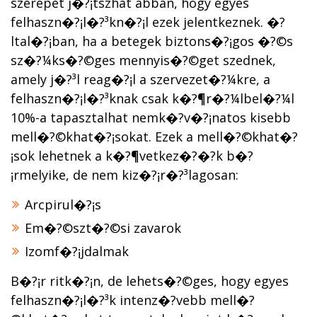
szerepet j�?¡tszhat abban, hogy egyes
felhaszn�?¡l�?³kn�?¡l ezek jelentkeznek. �?
ltal�?¡ban, ha a betegek biztons�?¡gos �?©s
sz�?¼ks�?©ges mennyis�?©get szednek,
amely j�?³l reag�?¡l a szervezet�?¼kre, a
felhaszn�?¡l�?³knak csak k�?¶r�?¼lbel�?¼l
10%-a tapasztalhat nemk�?­v�?¡natos kisebb
mell�?©khat�?¡sokat. Ezek a mell�?©khat�?
¡sok lehetnek a k�?¶vetkez�?�?k b�?
¡rmelyike, de nem kiz�?¡r�?³lagosan:
Arcpirul�?¡s
Em�?©szt�?©si zavarok
Izomf�?¡jdalmak
B�?¡r ritk�?¡n, de lehets�?©ges, hogy egyes
felhaszn�?¡l�?³k intenz�?­vebb mell�?