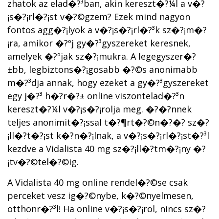
zhatok az elad�?³ban, akin kereszt�?¼l a v�?
¡s�?¡rl�?¡st v�?©gzem? Ezek mind nagyon
fontos agg�?¡lyok a v�?¡s�?¡rl�?³k sz�?¡m�?
¡ra, amikor �?ºj gy�?³gyszereket keresnek,
amelyek �?ºjak sz�?¡mukra. A legegyszer�?
±bb, legbiztons�?¡gosabb �?©s anonimabb
m�?³dja annak, hogy ezeket a gy�?³gyszereket
egy j�?³ h�?­r�?± online viszontelad�?³n
kereszt�?¼l v�?¡s�?¡rolja meg. �?�?nnek
teljes anonimit�?¡ssal t�?¶rt�?©n�?�? sz�?
¡ll�?­t�?¡st k�?­n�?¡lnak, a v�?¡s�?¡rl�?¡st�?³l
kezdve a Vidalista 40 mg sz�?¡ll�?­tm�?¡ny �?
¡tv�?©tel�?©ig.
A Vidalista 40 mg online rendel�?©se csak
perceket vesz ig�?©nybe, k�?©nyelmesen,
otthonr�?³l! Ha online v�?¡s�?¡rol, nincs sz�?