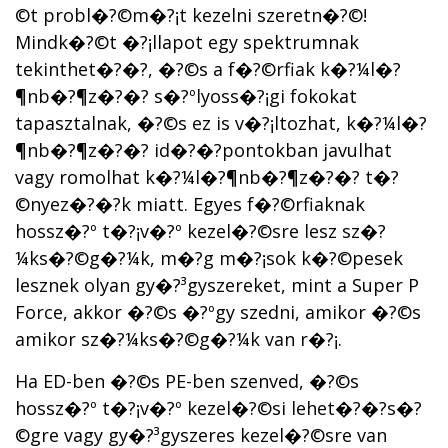
©t probl�?©m�?¡t kezelni szeretn�?©!
Mindk�?©t �?¡llapot egy spektrumnak
tekinthet�?�?, �?©s a f�?©rfiak k�?¼l�?
¶nb�?¶z�?�? s�?ºlyoss�?¡gi fokokat
tapasztalnak, �?©s ez is v�?¡ltozhat, k�?¼l�?
¶nb�?¶z�?�? id�?�?pontokban javulhat
vagy romolhat k�?¼l�?¶nb�?¶z�?�? t�?
©nyez�?�?k miatt. Egyes f�?©rfiaknak
hossz�?º t�?¡v�?º kezel�?©sre lesz sz�?
¼ks�?©g�?¼k, m�?­g m�?¡sok k�?©pesek
lesznek olyan gy�?³gyszereket, mint a Super P
Force, akkor �?©s �?ºgy szedni, amikor �?©s
amikor sz�?¼ks�?©g�?¼k van r�?¡.
Ha ED-ben �?©s PE-ben szenved, �?©s
hossz�?º t�?¡v�?º kezel�?©si lehet�?�?s�?
©gre vagy gy�?³gyszeres kezel�?©sre van