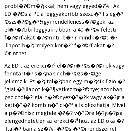
probl�?©m�?¡kkal; nem vagy egyed�?¼l. Az
ED �?©s a PE a leggyakoribb szexu�?¡lis eg�?
©szs�?©g�?¼gyi rendelleness�?©gek, az
el�?�?bbi leggyakrabban a 40 �?©v feletti
f�?©rfiakat �?©rinti, b�?¡r mindk�?©t �?
¡llapot b�?¡rmilyen kor�?º f�?©rfiakat �?
©rinthet.
Az ED-t az erekci�?³ el�?©r�?©s�?©nek vagy
fenntart�?¡s�?¡nak neh�?©zs�?©gei
jellemzik. Ez �?¡ltal�?¡ban egy m�?¡sik fiziol�?
³giai �?¡llapot k�?¶vetkezm�?©nye; azonban
pszichol�?³giai t�?©nyez�?�?k vagy ak�?¡r a
kett�?�? kombin�?¡ci�?³ja is okozhatja. Mivel
a p�?©nisz megfelel�?�? v�?©rell�?¡t�?¡sa
elengedhetetlen az erekci�?³hoz, az ED oka �?
¡ltal�?¡ban a sz�?­v- �?©s �?©rrendszerrel