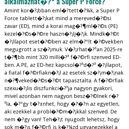
alkalmazhat�?³ a Super P Force?
Amint kor�?¡bban eml�?­tett�?¼k, a Super P
Force tablett�?¡kat mind a mereved�?©si
zavar (ED), mind a korai mag�?¶ml�?©s (PE)
kezel�?©s�?©re haszn�?¡lj�?¡k. Mindk�?©t
�?¡llapot eset�?©ben az elm�?ºlt �?©vekben
megugrott a sz�?¡muk. V�?¡rhat�?³an 2025-re
t�?¶bb mint 320 milli�?³ f�?©rfi szenved ED-
ben. A PE, az ED-hez kapcsol�?³d�?³ �?¡llapot,
a fiatal f�?©rfiakn�?¡l az esetek sz�?¡m�?¡nak
n�?¶veked�?©s�?©t tapasztalta. A f�?©rfiak
szexu�?¡lis diszfunkci�?³ja nagyon gyakori,
mivel azonban nem nagyon besz�?©lnek r�?
³la, �?ºgy t�?±nhet, hogy �?�?n az egyetlen,
aki ezekkel a probl�?©m�?¡kkal szenved. De
nem �?­gy van! Teh�?¡t nyugodt lehetsz, hogy
sok m�?¡s f�?©rfi is k�?¼zd ugyanezekkel a