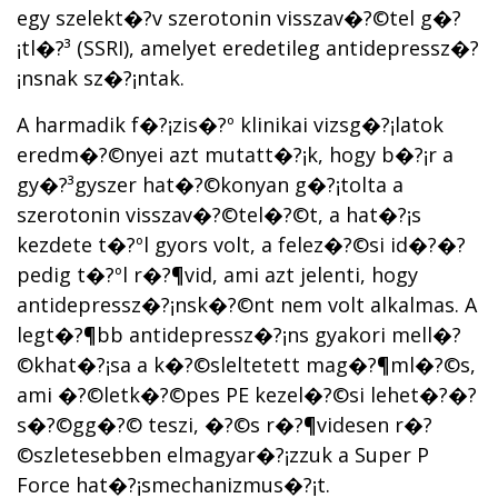
egy szelekt�?­v szerotonin visszav�?©tel g�?
¡tl�?³ (SSRI), amelyet eredetileg antidepressz�?
¡nsnak sz�?¡ntak.
A harmadik f�?¡zis�?º klinikai vizsg�?¡latok
eredm�?©nyei azt mutatt�?¡k, hogy b�?¡r a
gy�?³gyszer hat�?©konyan g�?¡tolta a
szerotonin visszav�?©tel�?©t, a hat�?¡s
kezdete t�?ºl gyors volt, a felez�?©si id�?�?
pedig t�?ºl r�?¶vid, ami azt jelenti, hogy
antidepressz�?¡nsk�?©nt nem volt alkalmas. A
legt�?¶bb antidepressz�?¡ns gyakori mell�?
©khat�?¡sa a k�?©sleltetett mag�?¶ml�?©s,
ami �?©letk�?©pes PE kezel�?©si lehet�?�?
s�?©gg�?© teszi, �?©s r�?¶videsen r�?
©szletesebben elmagyar�?¡zzuk a Super P
Force hat�?¡smechanizmus�?¡t.