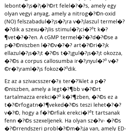
lebont�?¡s�?¡�?©rt felel�?�?s, amely egy
olyan vegyi anyag, amely a nitrog�?©n-oxid
(NO) felszabadul�?¡s�?¡ra v�?¡laszul termel�?
�?dik a szexu�?¡lis stimul�?¡ci�?³t k�?
¶vet�?�?en. A cGMP termel�?�?d�?©se a
p�?©niszben l�?©v�?�? art�?©ri�?¡k
ellazul�?¡s�?¡t �?©s t�?¡gul�?¡s�?¡t okozza,
�?©s a corpus callosumba ir�?¡nyul�?³ v�?
©r�?¡raml�?¡s fokoz�?³dik.
Ez az a szivacsszer�?± ter�?¼let a p�?
©niszben, amely a legt�?¶bb v�?©rt
tartalmazza erekci�?³ k�?¶zben, �?©s ez a
t�?©rfogatn�?¶veked�?©s teszi lehet�?�?
v�?©, hogy a f�?©rfiak erekci�?³t tartsanak
fenn �?©s szexeljenek. Ha olyan sz�?­v- �?©s
�?©rrendszeri probl�?©m�?¡ja van, amely ED-