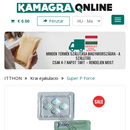
Toggl
€ 0.00
Pénztár
naviga
MINDEN TERMÉK SZÁLLÍTÁSA MAGYARORSZÁGRA - A
SZÁLLÍTÁS
CSAK 4-7 NAPOT TART – RENDELJEN MOST
ITTHON
Krai ejakulacio
Super P Force