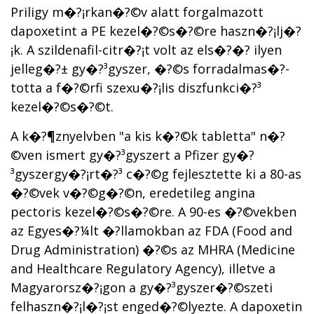
Priligy m�?¡rkan�?©v alatt forgalmazott
dapoxetint a PE kezel�?©s�?©re haszn�?¡lj�?
¡k. A szildenafil-citr�?¡t volt az els�?�? ilyen
jelleg�?± gy�?³gyszer, �?©s forradalmas�?­
totta a f�?©rfi szexu�?¡lis diszfunkci�?³
kezel�?©s�?©t.
A k�?¶znyelvben "a kis k�?©k tabletta" n�?
©ven ismert gy�?³gyszert a Pfizer gy�?
³gyszergy�?¡rt�?³ c�?©g fejlesztette ki a 80-as
�?©vek v�?©g�?©n, eredetileg angina
pectoris kezel�?©s�?©re. A 90-es �?©vekben
az Egyes�?¼lt �?llamokban az FDA (Food and
Drug Administration) �?©s az MHRA (Medicine
and Healthcare Regulatory Agency), illetve a
Magyarorsz�?¡gon a gy�?³gyszer�?©szeti
felhaszn�?¡l�?¡st enged�?©lyezte. A dapoxetin