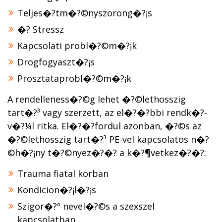
Teljes�?­tm�?©nyszorong�?¡s
�? Stressz
Kapcsolati probl�?©m�?¡k
Drogfogyaszt�?¡s
Prosztataprobl�?©m�?¡k
A rendelleness�?©g lehet �?©lethosszig
tart�?³ vagy szerzett, az el�?�?bbi rendk�?­
v�?¼l ritka. El�?�?fordul azonban, �?©s az
�?©lethosszig tart�?³ PE-vel kapcsolatos n�?
©h�?¡ny t�?©nyez�?�? a k�?¶vetkez�?�?:
Trauma fiatal korban
Kondicion�?¡l�?¡s
Szigor�?º nevel�?©s a szexszel
kapcsolatban