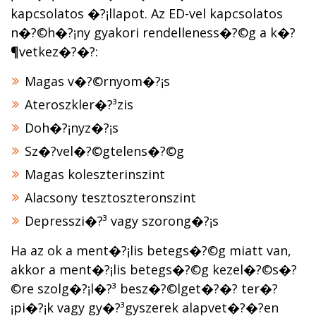
kapcsolatos �?¡llapot. Az ED-vel kapcsolatos
n�?©h�?¡ny gyakori rendelleness�?©g a k�?
¶vetkez�?�?:
Magas v�?©rnyom�?¡s
Ateroszkler�?³zis
Doh�?¡nyz�?¡s
Sz�?­vel�?©gtelens�?©g
Magas koleszterinszint
Alacsony tesztoszteronszint
Depresszi�?³ vagy szorong�?¡s
Ha az ok a ment�?¡lis betegs�?©g miatt van,
akkor a ment�?¡lis betegs�?©g kezel�?©s�?
©re szolg�?¡l�?³ besz�?©lget�?�? ter�?
¡pi�?¡k vagy gy�?³gyszerek alapvet�?�?en