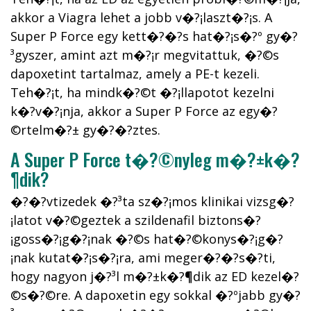
akkor a Viagra lehet a jobb v�?¡laszt�?¡s. A
Super P Force egy kett�?�?s hat�?¡s�?º gy�?
³gyszer, amint azt m�?¡r megvitattuk, �?©s
dapoxetint tartalmaz, amely a PE-t kezeli.
Teh�?¡t, ha mindk�?©t �?¡llapotot kezelni
k�?­v�?¡nja, akkor a Super P Force az egy�?
©rtelm�?± gy�?�?ztes.
A Super P Force t�?©nyleg m�?±k�?
¶dik?
�?�?vtizedek �?³ta sz�?¡mos klinikai vizsg�?
¡latot v�?©geztek a szildenafil biztons�?
¡goss�?¡g�?¡nak �?©s hat�?©konys�?¡g�?
¡nak kutat�?¡s�?¡ra, ami meger�?�?s�?­ti,
hogy nagyon j�?³l m�?±k�?¶dik az ED kezel�?
©s�?©re. A dapoxetin egy sokkal �?ºjabb gy�?