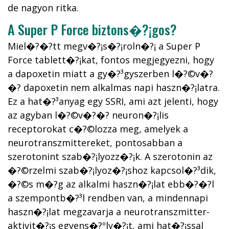
de nagyon ritka.
A Super P Force biztons�?¡gos?
Miel�?�?tt megv�?¡s�?¡roln�?¡ a Super P
Force tablett�?¡kat, fontos megjegyezni, hogy
a dapoxetin miatt a gy�?³gyszerben l�?©v�?
�? dapoxetin nem alkalmas napi haszn�?¡latra.
Ez a hat�?³anyag egy SSRI, ami azt jelenti, hogy
az agyban l�?©v�?�? neuron�?¡lis
receptorokat c�?©lozza meg, amelyek a
neurotranszmittereket, pontosabban a
szerotonint szab�?¡lyozz�?¡k. A szerotonin az
�?©rzelmi szab�?¡lyoz�?¡shoz kapcsol�?³dik,
�?©s m�?­g az alkalmi haszn�?¡lat ebb�?�?l
a szempontb�?³l rendben van, a mindennapi
haszn�?¡lat megzavarja a neurotranszmitter-
aktivit�?¡s egyens�?ºly�?¡t, ami hat�?¡ssal