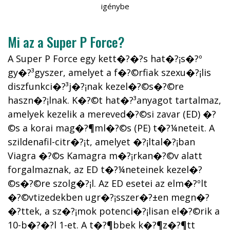
igénybe
Mi az a Super P Force?
A Super P Force egy kett�?�?s hat�?¡s�?º
gy�?³gyszer, amelyet a f�?©rfiak szexu�?¡lis
diszfunkci�?³j�?¡nak kezel�?©s�?©re
haszn�?¡lnak. K�?©t hat�?³anyagot tartalmaz,
amelyek kezelik a mereved�?©si zavar (ED) �?
©s a korai mag�?¶ml�?©s (PE) t�?¼neteit. A
szildenafil-citr�?¡t, amelyet �?¡ltal�?¡ban
Viagra �?©s Kamagra m�?¡rkan�?©v alatt
forgalmaznak, az ED t�?¼neteinek kezel�?
©s�?©re szolg�?¡l. Az ED esetei az elm�?ºlt
�?©vtizedekben ugr�?¡sszer�?±en megn�?
�?ttek, a sz�?¡mok potenci�?¡lisan el�?©rik a
10-b�?�?l 1-et. A t�?¶bbek k�?¶z�?¶tt