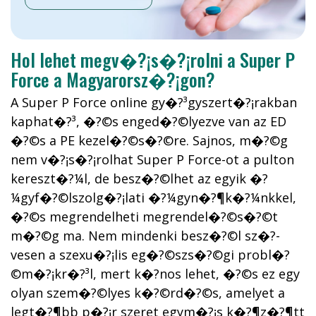
Hol lehet megv�?¡s�?¡rolni a Super P
Force a Magyarorsz�?¡gon?
A Super P Force online gy�?³gyszert�?¡rakban
kaphat�?³, �?©s enged�?©lyezve van az ED
�?©s a PE kezel�?©s�?©re. Sajnos, m�?©g
nem v�?¡s�?¡rolhat Super P Force-ot a pulton
kereszt�?¼l, de besz�?©lhet az egyik �?
¼gyf�?©lszolg�?¡lati �?¼gyn�?¶k�?¼nkkel,
�?©s megrendelheti megrendel�?©s�?©t
m�?©g ma. Nem mindenki besz�?©l sz�?­
vesen a szexu�?¡lis eg�?©szs�?©gi probl�?
©m�?¡kr�?³l, mert k�?­nos lehet, �?©s ez egy
olyan szem�?©lyes k�?©rd�?©s, amelyet a
legt�?¶bb p�?¡r szeret egym�?¡s k�?¶z�?¶tt