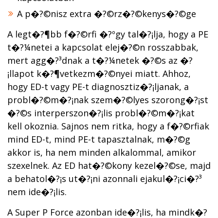
A p�?©nisz extra �?©rz�?©kenys�?©ge
A legt�?¶bb f�?©rfi �?ºgy tal�?¡lja, hogy a PE
t�?¼netei a kapcsolat elej�?©n rosszabbak,
mert agg�?³dnak a t�?¼netek �?©s az �?
¡llapot k�?¶vetkezm�?©nyei miatt. Ahhoz,
hogy ED-t vagy PE-t diagnosztiz�?¡ljanak, a
probl�?©m�?¡nak szem�?©lyes szorong�?¡st
�?©s interperszon�?¡lis probl�?©m�?¡kat
kell okoznia. Sajnos nem ritka, hogy a f�?©rfiak
mind ED-t, mind PE-t tapasztalnak, m�?©g
akkor is, ha nem minden alkalommal, amikor
szexelnek. Az ED hat�?©kony kezel�?©se, majd
a behatol�?¡s ut�?¡ni azonnali ejakul�?¡ci�?³
nem ide�?¡lis.
A Super P Force azonban ide�?¡lis, ha mindk�?