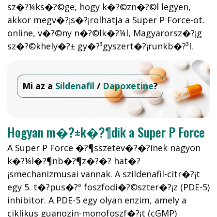
sz�?¼ks�?©ge, hogy k�?©zn�?©l legyen,
akkor megv�?¡s�?¡rolhatja a Super P Force-ot.
online, v�?©ny n�?©lk�?¼l, Magyarorsz�?¡g
sz�?©khely�?± gy�?³gyszert�?¡runkb�?³l.
Mi az a
Sildenafil
/
Dapoxetine
?
Hogyan m�?±k�?¶dik a Super P Force
A Super P Force �?¶sszetev�?�?inek nagyon
k�?¼l�?¶nb�?¶z�?�? hat�?
¡smechanizmusai vannak. A szildenafil-citr�?¡t
egy 5. t�?­pus�?º foszfodi�?©szter�?¡z (PDE-5)
inhibitor. A PDE-5 egy olyan enzim, amely a
ciklikus guanozin-monofoszf�?¡t (cGMP)