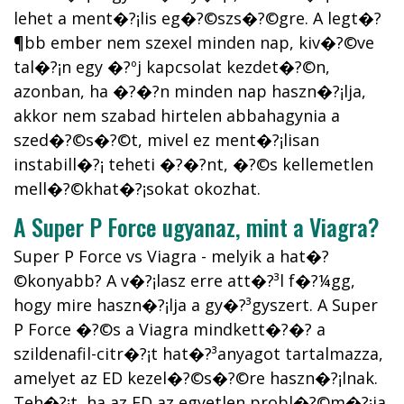
lehet a ment�?¡lis eg�?©szs�?©gre. A legt�?
¶bb ember nem szexel minden nap, kiv�?©ve
tal�?¡n egy �?ºj kapcsolat kezdet�?©n,
azonban, ha �?�?n minden nap haszn�?¡lja,
akkor nem szabad hirtelen abbahagynia a
szed�?©s�?©t, mivel ez ment�?¡lisan
instabill�?¡ teheti �?�?nt, �?©s kellemetlen
mell�?©khat�?¡sokat okozhat.
A Super P Force ugyanaz, mint a Viagra?
Super P Force vs Viagra - melyik a hat�?
©konyabb? A v�?¡lasz erre att�?³l f�?¼gg,
hogy mire haszn�?¡lja a gy�?³gyszert. A Super
P Force �?©s a Viagra mindkett�?�? a
szildenafil-citr�?¡t hat�?³anyagot tartalmazza,
amelyet az ED kezel�?©s�?©re haszn�?¡lnak.
Teh�?¡t, ha az ED az egyetlen probl�?©m�?¡ja,