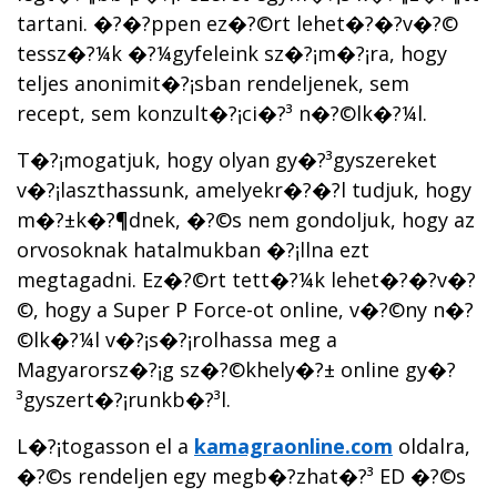
tartani. �?�?ppen ez�?©rt lehet�?�?v�?©
tessz�?¼k �?¼gyfeleink sz�?¡m�?¡ra, hogy
teljes anonimit�?¡sban rendeljenek, sem
recept, sem konzult�?¡ci�?³ n�?©lk�?¼l.
T�?¡mogatjuk, hogy olyan gy�?³gyszereket
v�?¡laszthassunk, amelyekr�?�?l tudjuk, hogy
m�?±k�?¶dnek, �?©s nem gondoljuk, hogy az
orvosoknak hatalmukban �?¡llna ezt
megtagadni. Ez�?©rt tett�?¼k lehet�?�?v�?
©, hogy a Super P Force-ot online, v�?©ny n�?
©lk�?¼l v�?¡s�?¡rolhassa meg a
Magyarorsz�?¡g sz�?©khely�?± online gy�?
³gyszert�?¡runkb�?³l.
L�?¡togasson el a
kamagraonline.com
oldalra,
�?©s rendeljen egy megb�?­zhat�?³ ED �?©s