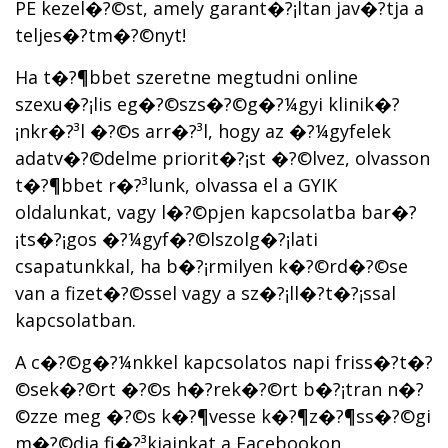
PE kezel�?©st, amely garant�?¡ltan jav�?­tja a
teljes�?­tm�?©nyt!
Ha t�?¶bbet szeretne megtudni online
szexu�?¡lis eg�?©szs�?©g�?¼gyi klinik�?
¡nkr�?³l �?©s arr�?³l, hogy az �?¼gyfelek
adatv�?©delme priorit�?¡st �?©lvez, olvasson
t�?¶bbet r�?³lunk, olvassa el a GYIK
oldalunkat, vagy l�?©pjen kapcsolatba bar�?
¡ts�?¡gos �?¼gyf�?©lszolg�?¡lati
csapatunkkal, ha b�?¡rmilyen k�?©rd�?©se
van a fizet�?©ssel vagy a sz�?¡ll�?­t�?¡ssal
kapcsolatban.
A c�?©g�?¼nkkel kapcsolatos napi friss�?­t�?
©sek�?©rt �?©s h�?­rek�?©rt b�?¡tran n�?
©zze meg �?©s k�?¶vesse k�?¶z�?¶ss�?©gi
m�?©dia fi�?³kjainkat a Facebookon,