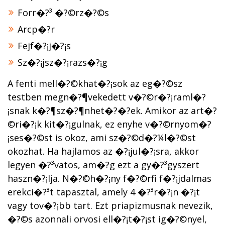
Forr�?³ �?©rz�?©s
Arcp�?­r
Fejf�?¡j�?¡s
Sz�?¡jsz�?¡razs�?¡g
A fenti mell�?©khat�?¡sok az eg�?©sz
testben megn�?¶vekedett v�?©r�?¡raml�?
¡snak k�?¶sz�?¶nhet�?�?ek. Amikor az art�?
©ri�?¡k kit�?¡gulnak, ez enyhe v�?©rnyom�?
¡ses�?©st is okoz, ami sz�?©d�?¼l�?©st
okozhat. Ha hajlamos az �?¡jul�?¡sra, akkor
legyen �?³vatos, am�?­g ezt a gy�?³gyszert
haszn�?¡lja. N�?©h�?¡ny f�?©rfi f�?¡jdalmas
erekci�?³t tapasztal, amely 4 �?³r�?¡n �?¡t
vagy tov�?¡bb tart. Ezt priapizmusnak nevezik,
�?©s azonnali orvosi ell�?¡t�?¡st ig�?©nyel,