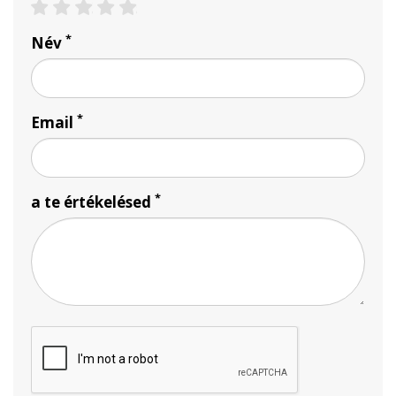
1 csillag
2 csillag
3 csillag
4 csillag
5 csillag
*
Név
*
Email
*
a te értékelésed