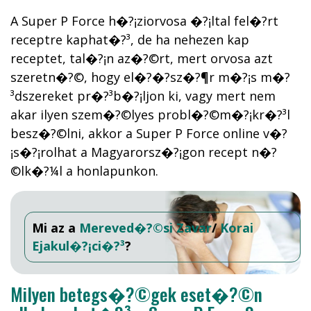
A Super P Force h�?¡ziorvosa �?¡ltal fel�?­rt
receptre kaphat�?³, de ha nehezen kap
receptet, tal�?¡n az�?©rt, mert orvosa azt
szeretn�?©, hogy el�?�?sz�?¶r m�?¡s m�?
³dszereket pr�?³b�?¡ljon ki, vagy mert nem
akar ilyen szem�?©lyes probl�?©m�?¡kr�?³l
besz�?©lni, akkor a Super P Force online v�?
¡s�?¡rolhat a Magyarorsz�?¡gon recept n�?
©lk�?¼l a honlapunkon.
Mi az a
Mereved�?©si Zavar
/
Korai
Ejakul�?¡ci�?³
?
Milyen betegs�?©gek eset�?©n