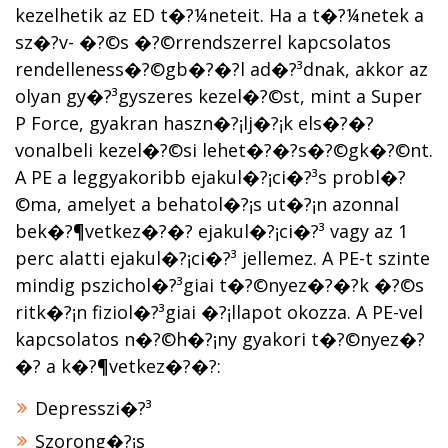
kezelhetik az ED t�?¼neteit. Ha a t�?¼netek a
sz�?­v- �?©s �?©rrendszerrel kapcsolatos
rendelleness�?©gb�?�?l ad�?³dnak, akkor az
olyan gy�?³gyszeres kezel�?©st, mint a Super
P Force, gyakran haszn�?¡lj�?¡k els�?�?
vonalbeli kezel�?©si lehet�?�?s�?©gk�?©nt.
A PE a leggyakoribb ejakul�?¡ci�?³s probl�?
©ma, amelyet a behatol�?¡s ut�?¡n azonnal
bek�?¶vetkez�?�? ejakul�?¡ci�?³ vagy az 1
perc alatti ejakul�?¡ci�?³ jellemez. A PE-t szinte
mindig pszichol�?³giai t�?©nyez�?�?k �?©s
ritk�?¡n fiziol�?³giai �?¡llapot okozza. A PE-vel
kapcsolatos n�?©h�?¡ny gyakori t�?©nyez�?
�? a k�?¶vetkez�?�?:
Depresszi�?³
Szorong�?¡s