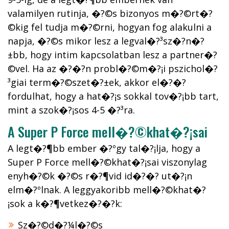
valamilyen rutinja, �?©s bizonyos m�?©rt�?
©kig fel tudja m�?©rni, hogyan fog alakulni a
napja, �?©s mikor lesz a legval�?³sz�?­n�?
±bb, hogy intim kapcsolatban lesz a partner�?
©vel. Ha az �?�?n probl�?©m�?¡i pszichol�?
³giai term�?©szet�?±ek, akkor el�?�?
fordulhat, hogy a hat�?¡s sokkal tov�?¡bb tart,
mint a szok�?¡sos 4-5 �?³ra.
A Super P Force mell�?©khat�?¡sai
A legt�?¶bb ember �?ºgy tal�?¡lja, hogy a
Super P Force mell�?©khat�?¡sai viszonylag
enyh�?©k �?©s r�?¶vid id�?�? ut�?¡n
elm�?ºlnak. A leggyakoribb mell�?©khat�?
¡sok a k�?¶vetkez�?�?k:
Sz�?©d�?¼l�?©s