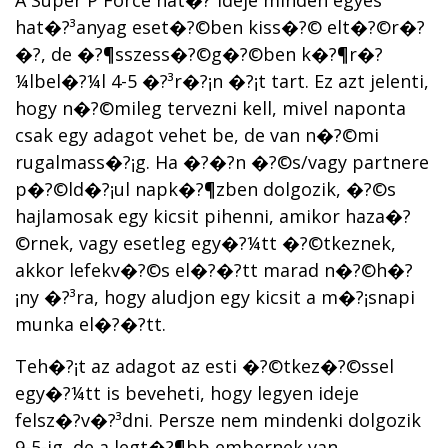
A Super P Force hat�?³ideje minden egyes
hat�?³anyag eset�?©ben kiss�?© elt�?©r�?
�?, de �?¶sszess�?©g�?©ben k�?¶r�?
¼lbel�?¼l 4-5 �?³r�?¡n �?¡t tart. Ez azt jelenti,
hogy n�?©mileg tervezni kell, mivel naponta
csak egy adagot vehet be, de van n�?©mi
rugalmass�?¡g. Ha �?�?n �?©s/vagy partnere
p�?©ld�?¡ul napk�?¶zben dolgozik, �?©s
hajlamosak egy kicsit pihenni, amikor haza�?
©rnek, vagy esetleg egy�?¼tt �?©tkeznek,
akkor lefekv�?©s el�?�?tt marad n�?©h�?
¡ny �?³ra, hogy aludjon egy kicsit a m�?¡snapi
munka el�?�?tt.
Teh�?¡t az adagot az esti �?©tkez�?©ssel
egy�?¼tt is beveheti, hogy legyen ideje
felsz�?­v�?³dni. Persze nem mindenki dolgozik
9-5-ig, de a legt�?¶bb embernek van