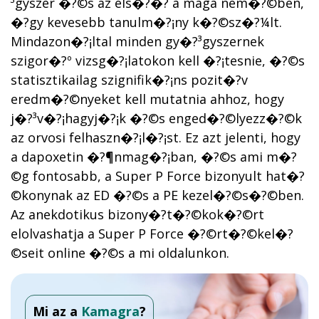
³gyszer �?©s az els�?�? a maga nem�?©ben,
�?­gy kevesebb tanulm�?¡ny k�?©sz�?¼lt.
Mindazon�?¡ltal minden gy�?³gyszernek
szigor�?º vizsg�?¡latokon kell �?¡tesnie, �?©s
statisztikailag szignifik�?¡ns pozit�?­v
eredm�?©nyeket kell mutatnia ahhoz, hogy
j�?³v�?¡hagyj�?¡k �?©s enged�?©lyezz�?©k
az orvosi felhaszn�?¡l�?¡st. Ez azt jelenti, hogy
a dapoxetin �?¶nmag�?¡ban, �?©s ami m�?
©g fontosabb, a Super P Force bizonyult hat�?
©konynak az ED �?©s a PE kezel�?©s�?©ben.
Az anekdotikus bizony�?­t�?©kok�?©rt
elolvashatja a Super P Force �?©rt�?©kel�?
©seit online �?©s a mi oldalunkon.
Mi az a
Kamagra
?