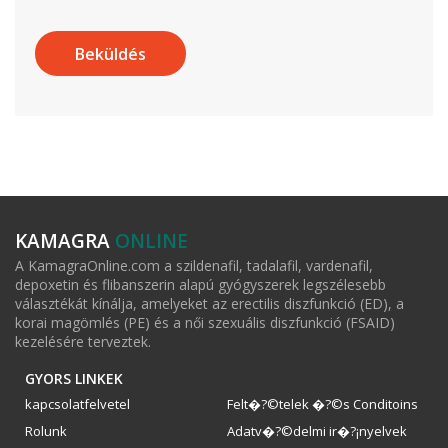
KAMAGRA
ONLINE
A KamagraOnline.com a szildenafil, tadalafil, vardenafil,
depoxetin és flibanszerin alapú gyógyszerek legszélesebb
választékát kínálja, amelyeket az erectilis diszfunkció (ED), a
korai magömlés (PE) és a női szexuális diszfunkció (FSAID)
kezelésére terveztek.
GYORS LINKEK
kapcsolatfelvetel
Felt�?©telek �?©s Conditoins
Rolunk
Adatv�?©delmi ir�?¡nyelvek