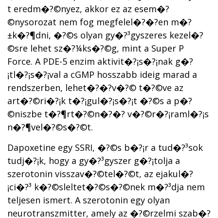
t eredm�?©nyez, akkor ez az esem�?
©nysorozat nem fog megfelel�?�?en m�?
±k�?¶dni, �?©s olyan gy�?³gyszeres kezel�?
©sre lehet sz�?¼ks�?©g, mint a Super P
Force. A PDE-5 enzim aktivit�?¡s�?¡nak g�?
¡tl�?¡s�?¡val a cGMP hosszabb ideig marad a
rendszerben, lehet�?�?v�?© t�?©ve az
art�?©ri�?¡k t�?¡gul�?¡s�?¡t �?©s a p�?
©niszbe t�?¶rt�?©n�?�? v�?©r�?¡raml�?¡s
n�?¶vel�?©s�?©t.
Dapoxetine egy SSRI, �?©s b�?¡r a tud�?³sok
tudj�?¡k, hogy a gy�?³gyszer g�?¡tolja a
szerotonin visszav�?©tel�?©t, az ejakul�?
¡ci�?³ k�?©sleltet�?©s�?©nek m�?³dja nem
teljesen ismert. A szerotonin egy olyan
neurotranszmitter, amely az �?©rzelmi szab�?