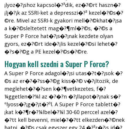
¡lyoz�?¡shoz kapcsol�?³dik, ez�?©rt haszn�?
¡lj�?¡k az SSRI-ket a depresszi�?³ kezel�?©s�?
©re. Mivel az SSRI-k gyakori mell�?©khat�?¡sa
a k�?©sleltetett mag�?¶ml�?©s, �?©s a
Super P Force hat�?¡s�?¡nak kezdete olyan
gyors, ez�?©rt ide�?¡lis kezel�?©si lehet�?
�?s�?©g a PE kezel�?©s�?©re.
Hogyan kell szedni a Super P Force?
A Super P Force adagol�?¡si utas�?­t�?¡sok �?
©s az er�?�?ss�?©g kiss�?© v�?¡ltozik, de
meglehet�?�?sen k�?¶vetkezetes, f�?
¼ggetlen�?¼l az �?�?n �?¡llapot�?¡nak s�?
ºlyoss�?¡g�?¡t�?³l. A Super P Force tablett�?
¡kat k�?¶r�?¼lbel�?¼l 30-60 perccel azel�?
�?tt kell bevenni, miel�?�?tt elkezden�?©nek
hatni, �?©s csak egyszer egy 24 �?³r�?¡s id�?