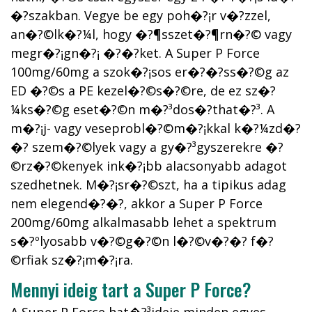
�?szakban. Vegye be egy poh�?¡r v�?­zzel,
an�?©lk�?¼l, hogy �?¶sszet�?¶rn�?© vagy
megr�?¡gn�?¡ �?�?ket. A Super P Force
100mg/60mg a szok�?¡sos er�?�?ss�?©g az
ED �?©s a PE kezel�?©s�?©re, de ez sz�?
¼ks�?©g eset�?©n m�?³dos�?­that�?³. A
m�?¡j- vagy veseprobl�?©m�?¡kkal k�?¼zd�?
�? szem�?©lyek vagy a gy�?³gyszerekre �?
©rz�?©kenyek ink�?¡bb alacsonyabb adagot
szedhetnek. M�?¡sr�?©szt, ha a tipikus adag
nem elegend�?�?, akkor a Super P Force
200mg/60mg alkalmasabb lehet a spektrum
s�?ºlyosabb v�?©g�?©n l�?©v�?�? f�?
©rfiak sz�?¡m�?¡ra.
Mennyi ideig tart a Super P Force?