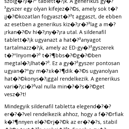
szolg�?¡l�?³ tablett�?¡k. A generikus gy�?
³gyszer egy olyan kifejez�?©s, amely sok t�?
¡j�?©kozatlan fogyaszt�?³t aggaszt, de ebben
az esetben a generikus kiz�?¡r�?³lag a m�?
¡rkan�?©v hi�?¡ny�?¡ra utal. A sildenafil
tablett�?¡k ugyanazt a hat�?³anyagot
tartalmazz�?¡k, amely az ED-gy�?³gyszerek
t�?ºlnyom�?³ t�?¶bbs�?©g�?©ben
megtal�?¡lhat�?³. Ez a gy�?³gyszer pontosan
ugyan�?ºgy m�?±k�?¶dik �?©s ugyanolyan
hat�?©konys�?¡ggal rendelkezik. A generikus
vari�?¡ci�?³val nulla min�?�?s�?©get
vesz�?­t!
Mindegyik sildenafil tabletta elegend�?�?
er�?�?vel rendelkezik ahhoz, hogy a f�?©rfiak
k�?¶nnyen el�?©rj�?©k az er�?�?s, stabil