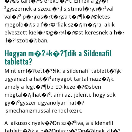
�?©s tart�?³s erekci�?³t. Ennek a gy�?
³gyszernek a szexu�?¡lis stimul�?¡ci�?³val
val�?³ p�?¡ros�?­t�?¡sa t�?¶k�?©letes
megold�?¡s a f�?©rfiak sz�?¡m�?¡ra, akik
elveszett kiel�?©g�?¼l�?©st keresnek a h�?
¡l�?³szob�?¡ban.
Hogyan m�?±k�?¶dik a Sildenafil
tabletta?
Mint eml�?­tett�?¼k, a sildenafil tablett�?¡k
ugyanazt a hat�?³anyagot tartalmazz�?¡k,
amely a legt�?¶bb ED-kezel�?©sben
megtal�?¡lhat�?³, ami azt jelenti, hogy sok
gy�?³gyszer ugyanolyan hat�?
¡smechanizmussal rendelkezik.
A laikusok nyelv�?©n sz�?³lva, a sildenafil
tablett�?¡k a p�?©nisz v�?©n�?¡inak kit�?