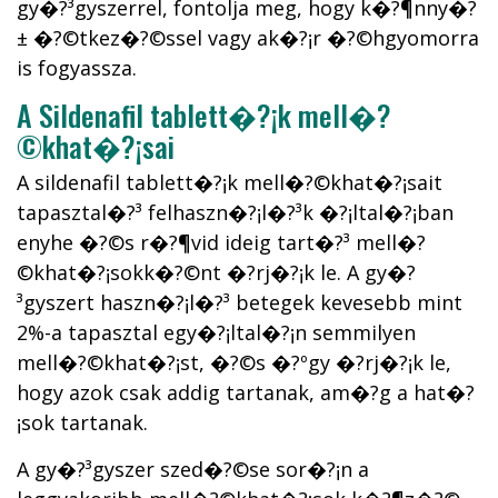
gy�?³gyszerrel, fontolja meg, hogy k�?¶nny�?
± �?©tkez�?©ssel vagy ak�?¡r �?©hgyomorra
is fogyassza.
A Sildenafil tablett�?¡k mell�?
©khat�?¡sai
A sildenafil tablett�?¡k mell�?©khat�?¡sait
tapasztal�?³ felhaszn�?¡l�?³k �?¡ltal�?¡ban
enyhe �?©s r�?¶vid ideig tart�?³ mell�?
©khat�?¡sokk�?©nt �?­rj�?¡k le. A gy�?
³gyszert haszn�?¡l�?³ betegek kevesebb mint
2%-a tapasztal egy�?¡ltal�?¡n semmilyen
mell�?©khat�?¡st, �?©s �?ºgy �?­rj�?¡k le,
hogy azok csak addig tartanak, am�?­g a hat�?
¡sok tartanak.
A gy�?³gyszer szed�?©se sor�?¡n a