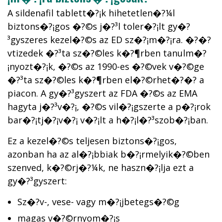
A sildenafil tablett�?¡k hihetetlen�?¼l
biztons�?¡gos �?©s j�?³l toler�?¡lt gy�?
³gyszeres kezel�?©s az ED sz�?¡m�?¡ra. �?�?
vtizedek �?³ta sz�?©les k�?¶rben tanulm�?
¡nyozt�?¡k, �?©s az 1990-es �?©vek v�?©ge
�?³ta sz�?©les k�?¶rben el�?©rhet�?�? a
piacon. A gy�?³gyszert az FDA �?©s az EMA
hagyta j�?³v�?¡, �?©s vil�?¡gszerte a p�?¡rok
bar�?¡tj�?¡v�?¡ v�?¡lt a h�?¡l�?³szob�?¡ban.
Ez a kezel�?©s teljesen biztons�?¡gos,
azonban ha az al�?¡bbiak b�?¡rmelyik�?©ben
szenved, k�?©rj�?¼k, ne haszn�?¡lja ezt a
gy�?³gyszert:
Sz�?­v-, vese- vagy m�?¡jbetegs�?©g
magas v�?©rnyom�?¡s