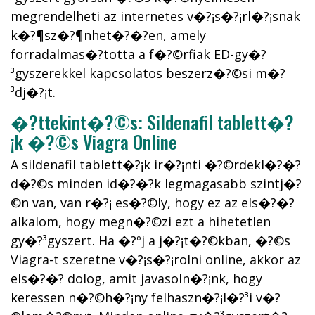
megrendelheti az internetes v�?¡s�?¡rl�?¡snak
k�?¶sz�?¶nhet�?�?en, amely
forradalmas�?­totta a f�?©rfiak ED-gy�?
³gyszerekkel kapcsolatos beszerz�?©si m�?
³dj�?¡t.
�?ttekint�?©s: Sildenafil tablett�?
¡k �?©s Viagra Online
A sildenafil tablett�?¡k ir�?¡nti �?©rdekl�?�?
d�?©s minden id�?�?k legmagasabb szintj�?
©n van, van r�?¡ es�?©ly, hogy ez az els�?�?
alkalom, hogy megn�?©zi ezt a hihetetlen
gy�?³gyszert. Ha �?ºj a j�?¡t�?©kban, �?©s
Viagra-t szeretne v�?¡s�?¡rolni online, akkor az
els�?�? dolog, amit javasoln�?¡nk, hogy
keressen n�?©h�?¡ny felhaszn�?¡l�?³i v�?