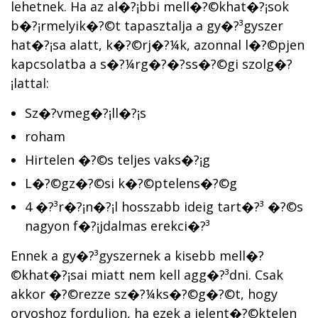
lehetnek. Ha az al�?¡bbi mell�?©khat�?¡sok
b�?¡rmelyik�?©t tapasztalja a gy�?³gyszer
hat�?¡sa alatt, k�?©rj�?¼k, azonnal l�?©pjen
kapcsolatba a s�?¼rg�?�?ss�?©gi szolg�?
¡lattal:
Sz�?­vmeg�?¡ll�?¡s
roham
Hirtelen �?©s teljes vaks�?¡g
L�?©gz�?©si k�?©ptelens�?©g
4 �?³r�?¡n�?¡l hosszabb ideig tart�?³ �?©s
nagyon f�?¡jdalmas erekci�?³
Ennek a gy�?³gyszernek a kisebb mell�?
©khat�?¡sai miatt nem kell agg�?³dni. Csak
akkor �?©rezze sz�?¼ks�?©g�?©t, hogy
orvoshoz forduljon, ha ezek a jelent�?©ktelen