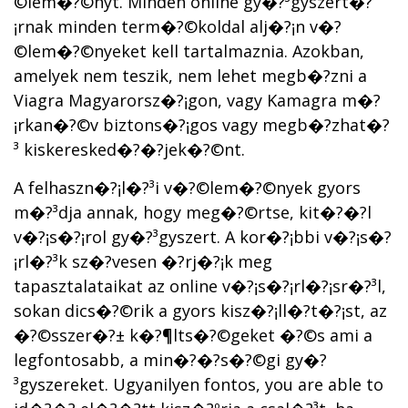
©lem�?©nyt. Minden online gy�?³gyszert�?
¡rnak minden term�?©koldal alj�?¡n v�?
©lem�?©nyeket kell tartalmaznia. Azokban,
amelyek nem teszik, nem lehet megb�?­zni a
Viagra Magyarorsz�?¡gon, vagy Kamagra m�?
¡rkan�?©v biztons�?¡gos vagy megb�?­zhat�?
³ kiskeresked�?�?jek�?©nt.
A felhaszn�?¡l�?³i v�?©lem�?©nyek gyors
m�?³dja annak, hogy meg�?©rtse, kit�?�?l
v�?¡s�?¡rol gy�?³gyszert. A kor�?¡bbi v�?¡s�?
¡rl�?³k sz�?­vesen �?­rj�?¡k meg
tapasztalataikat az online v�?¡s�?¡rl�?¡sr�?³l,
sokan dics�?©rik a gyors kisz�?¡ll�?­t�?¡st, az
�?©sszer�?± k�?¶lts�?©geket �?©s ami a
legfontosabb, a min�?�?s�?©gi gy�?
³gyszereket. Ugyanilyen fontos, you are able to