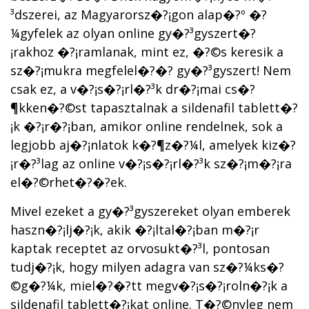
³dszerei, az Magyarorsz�?¡gon alap�?º �?
¼gyfelek az olyan online gy�?³gyszert�?
¡rakhoz �?¡ramlanak, mint ez, �?©s keresik a
sz�?¡mukra megfelel�?�? gy�?³gyszert! Nem
csak ez, a v�?¡s�?¡rl�?³k dr�?¡mai cs�?
¶kken�?©st tapasztalnak a sildenafil tablett�?
¡k �?¡r�?¡ban, amikor online rendelnek, sok a
legjobb aj�?¡nlatok k�?¶z�?¼l, amelyek kiz�?
¡r�?³lag az online v�?¡s�?¡rl�?³k sz�?¡m�?¡ra
el�?©rhet�?�?ek.
Mivel ezeket a gy�?³gyszereket olyan emberek
haszn�?¡lj�?¡k, akik �?¡ltal�?¡ban m�?¡r
kaptak receptet az orvosukt�?³l, pontosan
tudj�?¡k, hogy milyen adagra van sz�?¼ks�?
©g�?¼k, miel�?�?tt megv�?¡s�?¡roln�?¡k a
sildenafil tablett�?¡kat online. T�?©nyleg nem