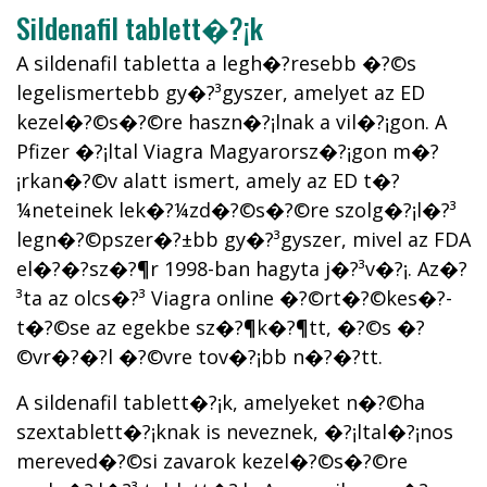
Sildenafil tablett�?¡k
A sildenafil tabletta a legh�?­resebb �?©s
legelismertebb gy�?³gyszer, amelyet az ED
kezel�?©s�?©re haszn�?¡lnak a vil�?¡gon. A
Pfizer �?¡ltal Viagra Magyarorsz�?¡gon m�?
¡rkan�?©v alatt ismert, amely az ED t�?
¼neteinek lek�?¼zd�?©s�?©re szolg�?¡l�?³
legn�?©pszer�?±bb gy�?³gyszer, mivel az FDA
el�?�?sz�?¶r 1998-ban hagyta j�?³v�?¡. Az�?
³ta az olcs�?³ Viagra online �?©rt�?©kes�?­
t�?©se az egekbe sz�?¶k�?¶tt, �?©s �?
©vr�?�?l �?©vre tov�?¡bb n�?�?tt.
A sildenafil tablett�?¡k, amelyeket n�?©ha
szextablett�?¡knak is neveznek, �?¡ltal�?¡nos
mereved�?©si zavarok kezel�?©s�?©re