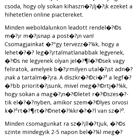
csoda, hogy oly sokan kihaszn�?¡lj�?¡k ezeket a
hihetetlen online piactereket.
Minden weboldalunkon leadott rendel�?©s
m�?¡r m�?¡snap a post�?¡n van!
Csomagjainkat �?ºgy tervezz�?¼k, hogy a
lehet�?�? leg�?¡rtalmatlanabbak legyenek,
�?©s ne legyenek olyan jel�?¶l�?©sek vagy
feliratok, amelyek b�?¡rmilyen utal�?¡st adn�?
¡nak a tartalm�?¡ra. A diszkr�?©ci�?³ a legf�?
�?bb priorit�?¡sunk, mivel meg�?©rtj�?¼k,
hogy sokan a mag�?¡n�?©letet r�?©szes�?­
tik el�?�?nyben, amikor szem�?©lyes orvosi
k�?³rt�?¶rt�?©net�?¼kr�?�?l van sz�?³.
Minden csomagunkat ra sz�?¡ll�?­tjuk, �?©s
szinte mindegyik 2-5 napon bel�?¼l meg�?