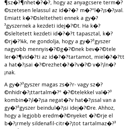
¶sz�?¶nhet�?�?, hogy az anyagcsere term�?
©szetesen lelassul az id�?�? m�?ºl�?¡s�?¡val.
Emiatt k�?©sleltetheti ennek a gy�?
³gyszernek a kezdeti idej�?©t. Ha k�?
©sleltetett kezdeti id�?�?t tapasztal, k�?
©rj�?¼k, ne gondolja, hogy a gy�?³gyszer
nagyobb mennyis�?©g�?©nek bev�?©tele
ler�?¶vid�?­ti az id�?�?tartamot, miel�?�?tt
a hat�?¡sai �?©rezhet�?�?v�?© v�?¡ln�?
¡nak.
A gy�?³gyszer magas zs�?­r- vagy sz�?
©nhidr�?¡ttartalm�?º �?©telekkel val�?³
kombin�?¡l�?¡sa negat�?­v hat�?¡ssal van a
gy�?³gyszer beindul�?¡si idej�?©re. Ahhoz,
hogy a legjobb eredm�?©nyeket �?©rje el
b�?¡rmely sildenafil-citr�?¡tot tartalmaz�?³