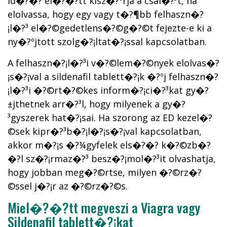
id�?�? el�?�?tt kisz�?ºrja a csal�?³t, ha
elolvassa, hogy egy vagy t�?¶bb felhaszn�?
¡l�?³ el�?©gedetlens�?©g�?©t fejezte-e ki a
ny�?ºjtott szolg�?¡ltat�?¡ssal kapcsolatban.
A felhaszn�?¡l�?³i v�?©lem�?©nyek elolvas�?
¡s�?¡val a sildenafil tablett�?¡k �?ºj felhaszn�?
¡l�?³i �?©rt�?©kes inform�?¡ci�?³kat gy�?
±jthetnek arr�?³l, hogy milyenek a gy�?
³gyszerek hat�?¡sai. Ha szorong az ED kezel�?
©sek kipr�?³b�?¡l�?¡s�?¡val kapcsolatban,
akkor m�?¡s �?¼gyfelek els�?�? k�?©zb�?
�?l sz�?¡rmaz�?³ besz�?¡mol�?³it olvashatja,
hogy jobban meg�?©rtse, milyen �?©rz�?
©ssel j�?¡r az �?©rz�?©s.
Miel�?�?tt megveszi a Viagra vagy
Sildenafil tablett�?¡kat