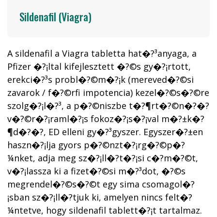
Sildenafil (Viagra)
A sildenafil a Viagra tabletta hat�?³anyaga, a
Pfizer �?¡ltal kifejlesztett �?©s gy�?¡rtott,
erekci�?³s probl�?©m�?¡k (mereved�?©si
zavarok / f�?©rfi impotencia) kezel�?©s�?©re
szolg�?¡l�?³, a p�?©niszbe t�?¶rt�?©n�?�?
v�?©r�?¡raml�?¡s fokoz�?¡s�?¡val m�?±k�?
¶d�?�?, ED elleni gy�?³gyszer. Egyszer�?±en
haszn�?¡lja gyors p�?©nzt�?¡rg�?©p�?
¼nket, adja meg sz�?¡ll�?­t�?¡si c�?­m�?©t,
v�?¡lassza ki a fizet�?©si m�?³dot, �?©s
megrendel�?©s�?©t egy sima csomagol�?
¡sban sz�?¡ll�?­tjuk ki, amelyen nincs felt�?
¼ntetve, hogy sildenafil tablett�?¡t tartalmaz.