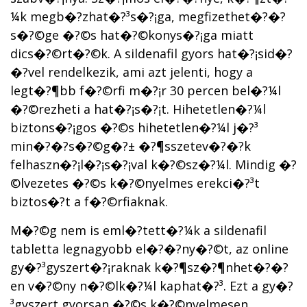
¼k megb�?­zhat�?³s�?¡ga, megfizethet�?�?
s�?©ge �?©s hat�?©konys�?¡ga miatt
dics�?©rt�?©k. A sildenafil gyors hat�?¡sid�?
�?vel rendelkezik, ami azt jelenti, hogy a
legt�?¶bb f�?©rfi m�?¡r 30 percen bel�?¼l
�?©rezheti a hat�?¡s�?¡t. Hihetetlen�?¼l
biztons�?¡gos �?©s hihetetlen�?¼l j�?³
min�?�?s�?©g�?± �?¶sszetev�?�?k
felhaszn�?¡l�?¡s�?¡val k�?©sz�?¼l. Mindig �?
©lvezetes �?©s k�?©nyelmes erekci�?³t
biztos�?­t a f�?©rfiaknak.
M�?©g nem is eml�?­tett�?¼k a sildenafil
tabletta legnagyobb el�?�?ny�?©t, az online
gy�?³gyszert�?¡raknak k�?¶sz�?¶nhet�?�?
en v�?©ny n�?©lk�?¼l kaphat�?³. Ezt a gy�?
³gyszert gyorsan �?©s k�?©nyelmesen