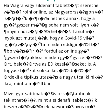
Ha Viagra vagy sildenafil tablett�?¡t szeretne
v�?¡s�?¡rolni online, az Magyarorsz�?¡gon v�?
¡s�?¡rl�?³k �?¶r�?¼lhetnek annak, hogy a
gy�?³gyszer m�?©g soha nem volt ilyen k�?
¶nnyen hozz�?¡f�?©rhet�?�?. Tanulm�?
¡nyok azt mutatj�?¡k, hogy a Covid-19 vil�?
¡gj�?¡rv�?¡ny �?³ta minden eddigin�?©l t�?
¶bb v�?¡s�?¡rl�?³ fordul az online gy�?
³gyszert�?¡rakhoz minden gy�?³gyszer�?©�?
©rt, bele�?©rtve az ED kezel�?©seket is. A
fogyaszt�?³kat sokkal kev�?©sb�?© �?
©rdekli a tipikus utaz�?¡s a nagy utcai klinik�?
¡kra, mint a m�?ºltban.
Mivel gyorsabbnak �?©s priv�?¡tabbnak
tekinthet�?�?, mint a sildenafil tablett�?¡k
beszerz�?©s�?©nek hagyom�?¡nyos m�?