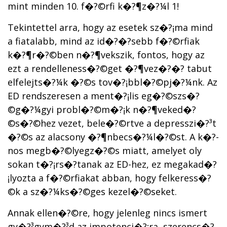
mint minden 10. f�?©rfi k�?¶z�?¼l 1!
Tekintettel arra, hogy az esetek sz�?¡ma mind
a fiatalabb, mind az id�?�?sebb f�?©rfiak
k�?¶r�?©ben n�?¶vekszik, fontos, hogy az
ezt a rendelleness�?©get �?¶vez�?�? tabut
elfelejts�?¼k �?©s tov�?¡bbl�?©pj�?¼nk. Az
ED rendszeresen a ment�?¡lis eg�?©szs�?
©g�?¼gyi probl�?©m�?¡k n�?¶veked�?
©s�?©hez vezet, bele�?©rtve a depresszi�?³t
�?©s az alacsony �?¶nbecs�?¼l�?©st. A k�?­
nos megb�?©lyegz�?©s miatt, amelyet oly
sokan t�?¡rs�?­tanak az ED-hez, ez megakad�?
¡lyozta a f�?©rfiakat abban, hogy felkeress�?
©k a sz�?¼ks�?©ges kezel�?©seket.
Annak ellen�?©re, hogy jelenleg nincs ismert
gy�?³gym�?³d az impotenci�?¡ra, szerencs�?