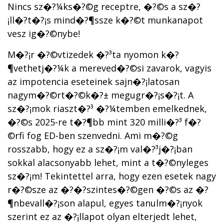
Nincs sz�?¼ks�?©g receptre, �?©s a sz�?
¡ll�?­t�?¡s mind�?¶ssze k�?©t munkanapot
vesz ig�?©nybe!
M�?¡r �?©vtizedek �?³ta nyomon k�?
¶vethetj�?¼k a mereved�?©si zavarok, vagyis
az impotencia eseteinek sajn�?¡latosan
nagym�?©rt�?©k�?± megugr�?¡s�?¡t. A
sz�?¡mok riaszt�?³ �?¼temben emelkednek,
�?©s 2025-re t�?¶bb mint 320 milli�?³ f�?
©rfi fog ED-ben szenvedni. Ami m�?©g
rosszabb, hogy ez a sz�?¡m val�?³j�?¡ban
sokkal alacsonyabb lehet, mint a t�?©nyleges
sz�?¡m! Tekintettel arra, hogy ezen esetek nagy
r�?©sze az �?�?szintes�?©gen �?©s az �?
¶nbevall�?¡son alapul, egyes tanulm�?¡nyok
szerint ez az �?¡llapot olyan elterjedt lehet,