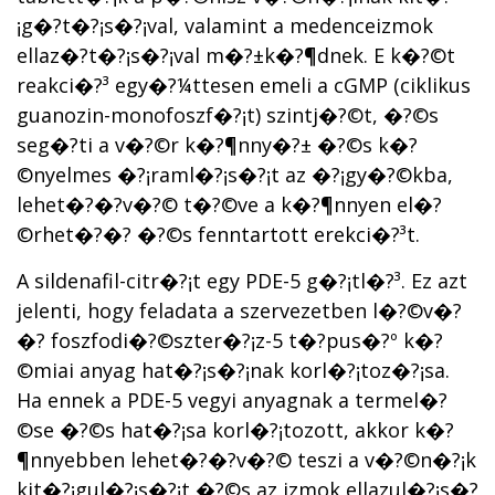
¡g�?­t�?¡s�?¡val, valamint a medenceizmok
ellaz�?­t�?¡s�?¡val m�?±k�?¶dnek. E k�?©t
reakci�?³ egy�?¼ttesen emeli a cGMP (ciklikus
guanozin-monofoszf�?¡t) szintj�?©t, �?©s
seg�?­ti a v�?©r k�?¶nny�?± �?©s k�?
©nyelmes �?¡raml�?¡s�?¡t az �?¡gy�?©kba,
lehet�?�?v�?© t�?©ve a k�?¶nnyen el�?
©rhet�?�? �?©s fenntartott erekci�?³t.
A sildenafil-citr�?¡t egy PDE-5 g�?¡tl�?³. Ez azt
jelenti, hogy feladata a szervezetben l�?©v�?
�? foszfodi�?©szter�?¡z-5 t�?­pus�?º k�?
©miai anyag hat�?¡s�?¡nak korl�?¡toz�?¡sa.
Ha ennek a PDE-5 vegyi anyagnak a termel�?
©se �?©s hat�?¡sa korl�?¡tozott, akkor k�?
¶nnyebben lehet�?�?v�?© teszi a v�?©n�?¡k
kit�?¡gul�?¡s�?¡t �?©s az izmok ellazul�?¡s�?