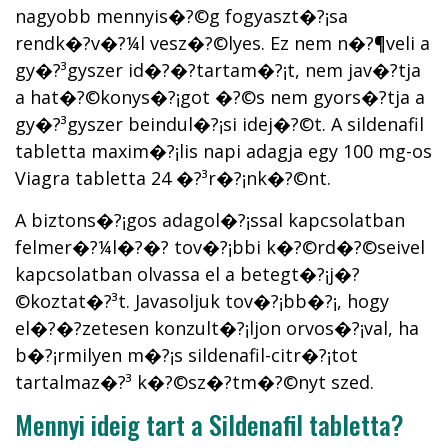
nagyobb mennyis�?©g fogyaszt�?¡sa
rendk�?­v�?¼l vesz�?©lyes. Ez nem n�?¶veli a
gy�?³gyszer id�?�?tartam�?¡t, nem jav�?­tja
a hat�?©konys�?¡got �?©s nem gyors�?­tja a
gy�?³gyszer beindul�?¡si idej�?©t. A sildenafil
tabletta maxim�?¡lis napi adagja egy 100 mg-os
Viagra tabletta 24 �?³r�?¡nk�?©nt.
A biztons�?¡gos adagol�?¡ssal kapcsolatban
felmer�?¼l�?�? tov�?¡bbi k�?©rd�?©seivel
kapcsolatban olvassa el a betegt�?¡j�?
©koztat�?³t. Javasoljuk tov�?¡bb�?¡, hogy
el�?�?zetesen konzult�?¡ljon orvos�?¡val, ha
b�?¡rmilyen m�?¡s sildenafil-citr�?¡tot
tartalmaz�?³ k�?©sz�?­tm�?©nyt szed.
Mennyi ideig tart a Sildenafil tabletta?