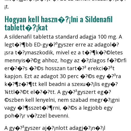
¡t.
Hogyan kell haszn�?¡lni a Sildenafil
tablett�?¡kat
A sildenafil tabletta standard adagja 100 mg. A
legt�?¶bb ED-gy�?³gyszer erre az adagol�?
¡sra t�?¡maszkodik, mivel ez a t�?¶k�?©letes
mennyis�?©g ahhoz, hogy az �?¡tlagos f�?©rfi
er�?�?s �?©s hosszan tart�?³ erekci�?³t
kapjon. Ezt az adagot 30 perc �?©s egy �?³ra
k�?¶z�?¶tt kell beadni a szexu�?¡lis egy�?
¼ttl�?©t el�?�?tt. A gy�?³gyszert eg�?
©szben kell lenyelni, nem szabad megr�?¡gni
vagy �?¶sszet�?¶rni, �?©s a legjobb egy
poh�?¡r v�?­zzel bevenni.
A gy�?³gyszer aj�?¡nlott adagj�?¡n�?¡l