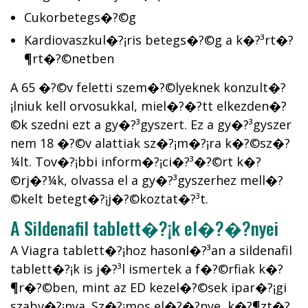
Cukorbetegs�?©g
Kardiovaszkul�?¡ris betegs�?©g a k�?³rt�?
¶rt�?©netben
A 65 �?©v feletti szem�?©lyeknek konzult�?
¡lniuk kell orvosukkal, miel�?�?tt elkezden�?
©k szedni ezt a gy�?³gyszert. Ez a gy�?³gyszer
nem 18 �?©v alattiak sz�?¡m�?¡ra k�?©sz�?
¼lt. Tov�?¡bbi inform�?¡ci�?³�?©rt k�?
©rj�?¼k, olvassa el a gy�?³gyszerhez mell�?
©kelt betegt�?¡j�?©koztat�?³t.
A Sildenafil tablett�?¡k el�?�?nyei
A Viagra tablett�?¡hoz hasonl�?³an a sildenafil
tablett�?¡k is j�?³l ismertek a f�?©rfiak k�?
¶r�?©ben, mint az ED kezel�?©sek ipar�?¡gi
szabv�?¡nya. Sz�?¡mos el�?�?nye, k�?¶zt�?