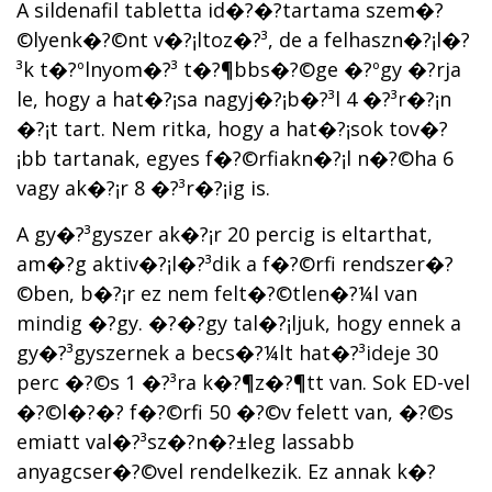
A sildenafil tabletta id�?�?tartama szem�?
©lyenk�?©nt v�?¡ltoz�?³, de a felhaszn�?¡l�?
³k t�?ºlnyom�?³ t�?¶bbs�?©ge �?ºgy �?­rja
le, hogy a hat�?¡sa nagyj�?¡b�?³l 4 �?³r�?¡n
�?¡t tart. Nem ritka, hogy a hat�?¡sok tov�?
¡bb tartanak, egyes f�?©rfiakn�?¡l n�?©ha 6
vagy ak�?¡r 8 �?³r�?¡ig is.
A gy�?³gyszer ak�?¡r 20 percig is eltarthat,
am�?­g aktiv�?¡l�?³dik a f�?©rfi rendszer�?
©ben, b�?¡r ez nem felt�?©tlen�?¼l van
mindig �?­gy. �?�?gy tal�?¡ljuk, hogy ennek a
gy�?³gyszernek a becs�?¼lt hat�?³ideje 30
perc �?©s 1 �?³ra k�?¶z�?¶tt van. Sok ED-vel
�?©l�?�? f�?©rfi 50 �?©v felett van, �?©s
emiatt val�?³sz�?­n�?±leg lassabb
anyagcser�?©vel rendelkezik. Ez annak k�?