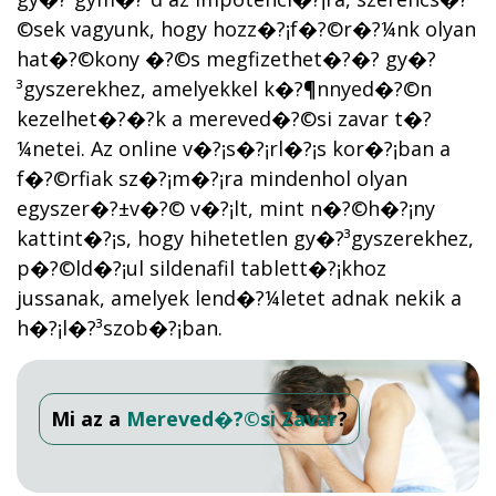
©sek vagyunk, hogy hozz�?¡f�?©r�?¼nk olyan
hat�?©kony �?©s megfizethet�?�? gy�?
³gyszerekhez, amelyekkel k�?¶nnyed�?©n
kezelhet�?�?k a mereved�?©si zavar t�?
¼netei. Az online v�?¡s�?¡rl�?¡s kor�?¡ban a
f�?©rfiak sz�?¡m�?¡ra mindenhol olyan
egyszer�?±v�?© v�?¡lt, mint n�?©h�?¡ny
kattint�?¡s, hogy hihetetlen gy�?³gyszerekhez,
p�?©ld�?¡ul sildenafil tablett�?¡khoz
jussanak, amelyek lend�?¼letet adnak nekik a
h�?¡l�?³szob�?¡ban.
Mi az a
Mereved�?©si Zavar
?