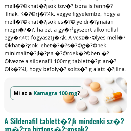
mell�?©khat�?¡sok tov�?¡bbra is fenn�?
¡llnak. K�?©rj�?¼k, vegye figyelembe, hogy a
mell�?©khat�?¡sok es�?©lye dr�?¡maian
megn�?�?, ha ezt a gy�?³gyszert alkohollal
egy�?¼tt fogyasztj�?¡k. A vesz�?©lyes mell�?
©khat�?¡sok lehet�?�?s�?©g�?©nek
minimaliz�?¡l�?¡sa �?©rdek�?©ben �?
©lvezze a sildenafil 100mg tablett�?¡t an�?
©lk�?¼l, hogy befoly�?¡solts�?¡g alatt �?¡llna.
Mi az a
Kamagra 100 mg
?
A Sildenafil tablett�?¡k mindenki sz�?
¡m�?¡ra biztons�?¡gosak?