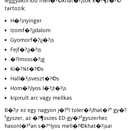
leggyakoribb mell�?©khat�?¡sok k�?¶z�?©
tartozik:
H�?¡nyinger
Izomf�?¡jdalom
Gyomorf�?¡j�?¡s
Fejf�?¡j�?¡s
�?lmoss�?¡g
Ki�?¼t�?©s
Hall�?¡sveszt�?©s
Hom�?¡lyos l�?¡t�?¡s
kipirult arc vagy mellkas
B�?¡r ez egy nagyon j�?³l toler�?¡lhat�?³ gy�?
³gyszer, az �?¶sszes ED-gy�?³gyszerhez
hasonl�?³an s�?ºlyos mell�?©khat�?¡sai