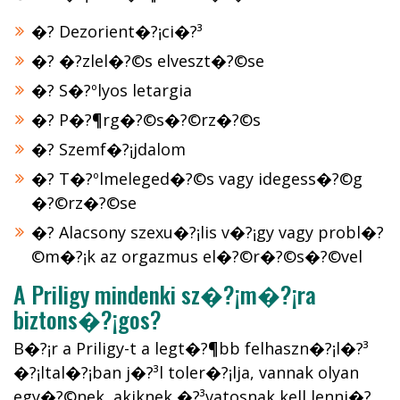
�? Dezorient�?¡ci�?³
�? �?zlel�?©s elveszt�?©se
�? S�?ºlyos letargia
�? P�?¶rg�?©s�?©rz�?©s
�? Szemf�?¡jdalom
�? T�?ºlmeleged�?©s vagy idegess�?©g
�?©rz�?©se
�? Alacsony szexu�?¡lis v�?¡gy vagy probl�?
©m�?¡k az orgazmus el�?©r�?©s�?©vel
A Priligy mindenki sz�?¡m�?¡ra
biztons�?¡gos?
B�?¡r a Priligy-t a legt�?¶bb felhaszn�?¡l�?³
�?¡ltal�?¡ban j�?³l toler�?¡lja, vannak olyan
egy�?©nek, akiknek �?³vatosnak kell lenni�?