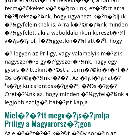
¡runk el azokt�?³l a helyekt�?�?l, ahonnan
term�?©keket v�?¡s�?¡rolunk, ez�?©rt arra
t�?¶reksz�?¼nk, hogy ugyanezt k�?­n�?¡ljuk
�?¼gyfeleinknek is. Arra k�?©r�?¼nk minden
�?¼gyfelet, aki a weboldalunkon kereszt�?¼l
v�?¡s�?¡rol, f�?¼ggetlen�?¼l att�?³l, hogy
�? legyen az Priligy, vagy valamelyik m�?¡sik
nagyszer�?± gy�?³gyszer�?¼nk, hagy egy
gyors �?¡ttekint�?©st a term�?©kr�?�?l �?
©s c�?©g�?¼nkr�?�?l. Az �?¡tl�?¡that�?
³s�?¡g kulcsfontoss�?¡g�?º, �?©s �?­g�?
©ret�?¼nk az, hogy minden �?¼gyfel�?¼nk a
legjobb szolg�?¡ltat�?¡st kapja.
Miel�?�?tt megv�?¡s�?¡rolja
Priligy a Magyarorsz�?¡gon
Az el�?�?z�?�? k�?©t �?©v sor�?¡n az