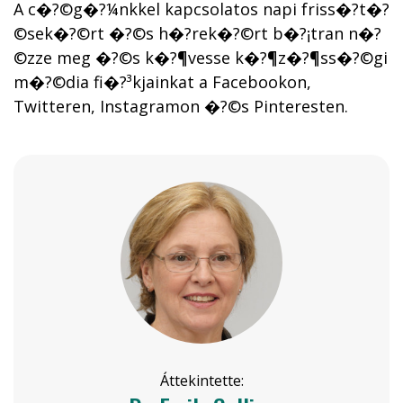
A c�?©g�?¼nkkel kapcsolatos napi friss�?­t�?
©sek�?©rt �?©s h�?­rek�?©rt b�?¡tran n�?
©zze meg �?©s k�?¶vesse k�?¶z�?¶ss�?©gi
m�?©dia fi�?³kjainkat a Facebookon,
Twitteren, Instagramon �?©s Pinteresten.
Áttekintette: