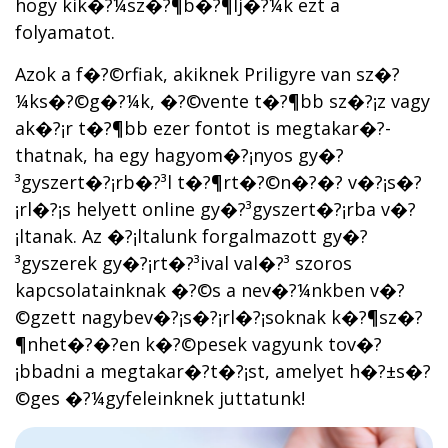
hogy kik�?¼sz�?¶b�?¶lj�?¼k ezt a
folyamatot.
Azok a f�?©rfiak, akiknek Priligyre van sz�?
¼ks�?©g�?¼k, �?©vente t�?¶bb sz�?¡z vagy
ak�?¡r t�?¶bb ezer fontot is megtakar�?­
thatnak, ha egy hagyom�?¡nyos gy�?
³gyszert�?¡rb�?³l t�?¶rt�?©n�?�? v�?¡s�?
¡rl�?¡s helyett online gy�?³gyszert�?¡rba v�?
¡ltanak. Az �?¡ltalunk forgalmazott gy�?
³gyszerek gy�?¡rt�?³ival val�?³ szoros
kapcsolatainknak �?©s a nev�?¼nkben v�?
©gzett nagybev�?¡s�?¡rl�?¡soknak k�?¶sz�?
¶nhet�?�?en k�?©pesek vagyunk tov�?
¡bbadni a megtakar�?­t�?¡st, amelyet h�?±s�?
©ges �?¼gyfeleinknek juttatunk!