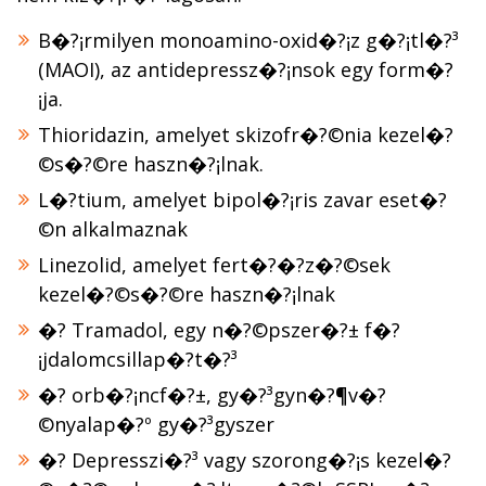
B�?¡rmilyen monoamino-oxid�?¡z g�?¡tl�?³
(MAOI), az antidepressz�?¡nsok egy form�?
¡ja.
Thioridazin, amelyet skizofr�?©nia kezel�?
©s�?©re haszn�?¡lnak.
L�?­tium, amelyet bipol�?¡ris zavar eset�?
©n alkalmaznak
Linezolid, amelyet fert�?�?z�?©sek
kezel�?©s�?©re haszn�?¡lnak
�? Tramadol, egy n�?©pszer�?± f�?
¡jdalomcsillap�?­t�?³
�? orb�?¡ncf�?±, gy�?³gyn�?¶v�?
©nyalap�?º gy�?³gyszer
�? Depresszi�?³ vagy szorong�?¡s kezel�?