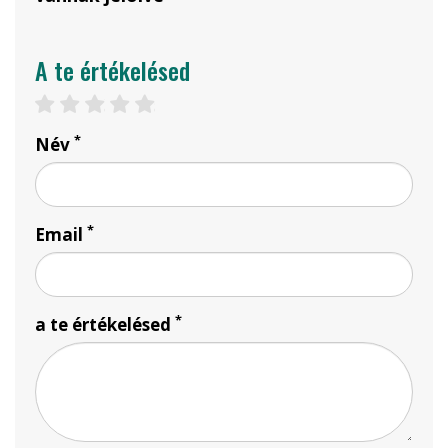
A te értékelésed
1 csillag
2 csillag
3 csillag
4 csillag
5 csillag
*
Név
*
Email
*
a te értékelésed