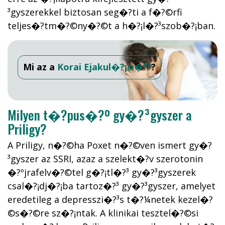
³gyszerekkel biztosan seg�?­ti a f�?©rfi
teljes�?­tm�?©ny�?©t a h�?¡l�?³szob�?¡ban.
Mi az a
Korai Ejakul�?¡ci�?³
?
Milyen t�?­pus�?º gy�?³gyszer a
Priligy?
A Priligy, n�?©ha Poxet n�?©ven ismert gy�?
³gyszer az SSRI, azaz a szelekt�?­v szerotonin
�?ºjrafelv�?©tel g�?¡tl�?³ gy�?³gyszerek
csal�?¡dj�?¡ba tartoz�?³ gy�?³gyszer, amelyet
eredetileg a depresszi�?³s t�?¼netek kezel�?
©s�?©re sz�?¡ntak. A klinikai tesztel�?©si