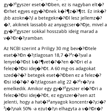
gy�?³gyszer eset�?©ben, ez is nagyban elt�?
©rhet egyes egy�?©nek k�?¶z�?¶tt. Ez ink�?
¡bb azokn�?¡l a betegekn�?©l lesz jellemz�?
�?, akiknek lassabb az anyagcser�?©je, mivel a
gy�?³gyszer sokkal hosszabb ideig marad a
v�?©r�?¡ramban.
Az NCBI szerint a Priligy 30 mg bev�?©tele
eset�?©n �?¡tlagosan 18,7 �?³r�?¡val a
lenyel�?©st k�?¶vet�?�?en �?©ri el a
felez�?©si idej�?©t. A 60 mg-os adagokat
szed�?�? betegek eset�?©ben ez a felez�?
©si id�?�? �?¡tlagosan alig 22 �?³r�?¡ra
emelkedik. Amikor egy gy�?³gyszer el�?©ri a
felez�?©si idej�?©t, ez egyszer�?±en azt
jelenti, hogy a hat�?³anyagok koncentr�?¡ci�?
³j�?¡nak 50% -a ezut�?¡n elhagyta a v�?©r�?