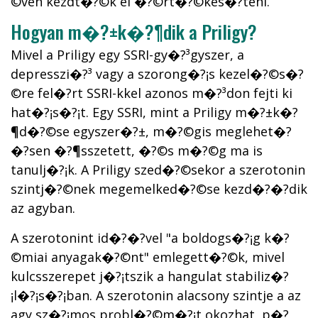
©ven kezdt�?©k el �?©rt�?©kes�?­teni.
Hogyan m�?±k�?¶dik a Priligy?
Mivel a Priligy egy SSRI-gy�?³gyszer, a
depresszi�?³ vagy a szorong�?¡s kezel�?©s�?
©re fel�?­rt SSRI-kkel azonos m�?³don fejti ki
hat�?¡s�?¡t. Egy SSRI, mint a Priligy m�?±k�?
¶d�?©se egyszer�?±, m�?©gis meglehet�?
�?sen �?¶sszetett, �?©s m�?©g ma is
tanulj�?¡k. A Priligy szed�?©sekor a szerotonin
szintj�?©nek megemelked�?©se kezd�?�?dik
az agyban.
A szerotonint id�?�?vel "a boldogs�?¡g k�?
©miai anyagak�?©nt" emlegett�?©k, mivel
kulcsszerepet j�?¡tszik a hangulat stabiliz�?
¡l�?¡s�?¡ban. A szerotonin alacsony szintje a az
agy sz�?¡mos probl�?©m�?¡t okozhat, p�?