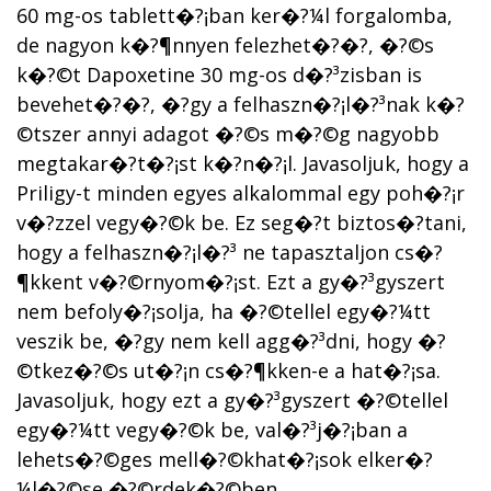
60 mg-os tablett�?¡ban ker�?¼l forgalomba,
de nagyon k�?¶nnyen felezhet�?�?, �?©s
k�?©t Dapoxetine 30 mg-os d�?³zisban is
bevehet�?�?, �?­gy a felhaszn�?¡l�?³nak k�?
©tszer annyi adagot �?©s m�?©g nagyobb
megtakar�?­t�?¡st k�?­n�?¡l. Javasoljuk, hogy a
Priligy-t minden egyes alkalommal egy poh�?¡r
v�?­zzel vegy�?©k be. Ez seg�?­t biztos�?­tani,
hogy a felhaszn�?¡l�?³ ne tapasztaljon cs�?
¶kkent v�?©rnyom�?¡st. Ezt a gy�?³gyszert
nem befoly�?¡solja, ha �?©tellel egy�?¼tt
veszik be, �?­gy nem kell agg�?³dni, hogy �?
©tkez�?©s ut�?¡n cs�?¶kken-e a hat�?¡sa.
Javasoljuk, hogy ezt a gy�?³gyszert �?©tellel
egy�?¼tt vegy�?©k be, val�?³j�?¡ban a
lehets�?©ges mell�?©khat�?¡sok elker�?
¼l�?©se �?©rdek�?©ben.