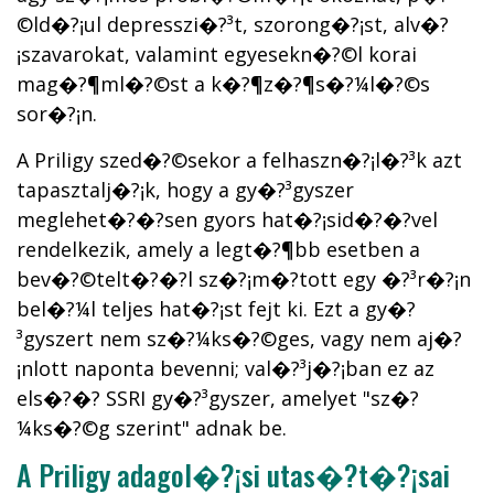
©ld�?¡ul depresszi�?³t, szorong�?¡st, alv�?
¡szavarokat, valamint egyesekn�?©l korai
mag�?¶ml�?©st a k�?¶z�?¶s�?¼l�?©s
sor�?¡n.
A Priligy szed�?©sekor a felhaszn�?¡l�?³k azt
tapasztalj�?¡k, hogy a gy�?³gyszer
meglehet�?�?sen gyors hat�?¡sid�?�?vel
rendelkezik, amely a legt�?¶bb esetben a
bev�?©telt�?�?l sz�?¡m�?­tott egy �?³r�?¡n
bel�?¼l teljes hat�?¡st fejt ki. Ezt a gy�?
³gyszert nem sz�?¼ks�?©ges, vagy nem aj�?
¡nlott naponta bevenni; val�?³j�?¡ban ez az
els�?�? SSRI gy�?³gyszer, amelyet "sz�?
¼ks�?©g szerint" adnak be.
A Priligy adagol�?¡si utas�?­t�?¡sai