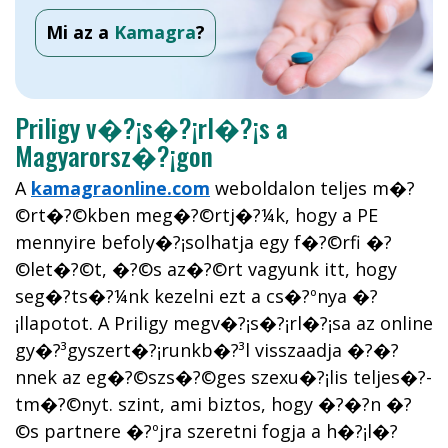
Mi az a
Kamagra
?
Priligy v�?¡s�?¡rl�?¡s a
Magyarorsz�?¡gon
A
kamagraonline.com
weboldalon teljes m�?
©rt�?©kben meg�?©rtj�?¼k, hogy a PE
mennyire befoly�?¡solhatja egy f�?©rfi �?
©let�?©t, �?©s az�?©rt vagyunk itt, hogy
seg�?­ts�?¼nk kezelni ezt a cs�?ºnya �?
¡llapotot. A Priligy megv�?¡s�?¡rl�?¡sa az online
gy�?³gyszert�?¡runkb�?³l visszaadja �?�?
nnek az eg�?©szs�?©ges szexu�?¡lis teljes�?­
tm�?©nyt. szint, ami biztos, hogy �?�?n �?
©s partnere �?ºjra szeretni fogja a h�?¡l�?