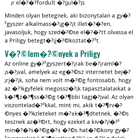
¡r el�?�?fordult �?¡jul�?¡s
Minden olyan betegnek, aki bizonytalan a gy�?
³gyszer alkalmass�?¡g�?¡t illet�?�?en,
javasoljuk, hogy szed�?©se el�?�?tt olvassa el
a Priligy betegt�?¡j�?©koztat�?³t.
V�?©lem�?©nyek a Priligy
Az online gy�?³gyszert�?¡rak be�?¡raml�?
¡s�?¡val, amelyek az eg�?©sz internetet bej�?
¡rj�?¡k, soha nem volt m�?©g fontosabb, hogy
az �?¼gyfelek megossz�?¡k tapasztalataikat a
k�?¶z�?¶ss�?©g t�?¶bbi tagj�?¡val. Az olyan
viszontelad�?³kkal, mint mi, akik t�?¶rv�?
©nyes �?¼zleteket m�?±k�?¶dtetnek, �?©s
tesznek az�?©rt, hogy ezeket a kiv�?¡l�?³
min�?�?s�?©g�?± �?©s hat�?©kony gy�?