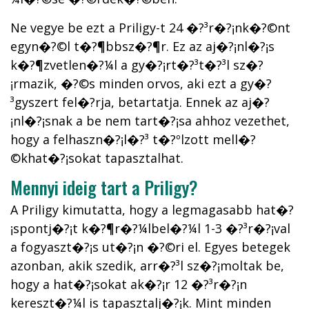
Ne vegye be ezt a Priligy-t 24 �?³r�?¡nk�?©nt
egyn�?©l t�?¶bbsz�?¶r. Ez az aj�?¡nl�?¡s
k�?¶zvetlen�?¼l a gy�?¡rt�?³t�?³l sz�?
¡rmazik, �?©s minden orvos, aki ezt a gy�?
³gyszert fel�?­rja, betartatja. Ennek az aj�?
¡nl�?¡snak a be nem tart�?¡sa ahhoz vezethet,
hogy a felhaszn�?¡l�?³ t�?ºlzott mell�?
©khat�?¡sokat tapasztalhat.
Mennyi ideig tart a Priligy?
A Priligy kimutatta, hogy a legmagasabb hat�?
¡spontj�?¡t k�?¶r�?¼lbel�?¼l 1-3 �?³r�?¡val
a fogyaszt�?¡s ut�?¡n �?©ri el. Egyes betegek
azonban, akik szedik, arr�?³l sz�?¡moltak be,
hogy a hat�?¡sokat ak�?¡r 12 �?³r�?¡n
kereszt�?¼l is tapasztalj�?¡k. Mint minden