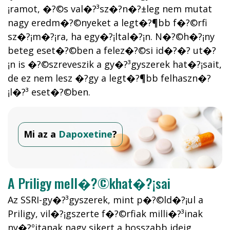
¡ramot, �?©s val�?³sz�?­n�?±leg nem mutat
nagy eredm�?©nyeket a legt�?¶bb f�?©rfi
sz�?¡m�?¡ra, ha egy�?¡ltal�?¡n. N�?©h�?¡ny
beteg eset�?©ben a felez�?©si id�?�? ut�?
¡n is �?©szreveszik a gy�?³gyszerek hat�?¡sait,
de ez nem lesz �?­gy a legt�?¶bb felhaszn�?
¡l�?³ eset�?©ben.
Mi az a
Dapoxetine
?
A Priligy mell�?©khat�?¡sai
Az SSRI-gy�?³gyszerek, mint p�?©ld�?¡ul a
Priligy, vil�?¡gszerte f�?©rfiak milli�?³inak
ny�?ºjtanak nagy sikert a hosszabb ideig