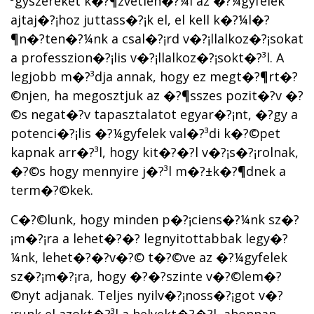
³gyszereket k�?¶zvetlen�?¼l az �?¼gyfelek
ajtaj�?¡hoz juttass�?¡k el, el kell k�?¼l�?
¶n�?­ten�?¼nk a csal�?¡rd v�?¡llalkoz�?¡sokat
a professzion�?¡lis v�?¡llalkoz�?¡sokt�?³l. A
legjobb m�?³dja annak, hogy ez megt�?¶rt�?
©njen, ha megosztjuk az �?¶sszes pozit�?­v �?
©s negat�?­v tapasztalatot egyar�?¡nt, �?­gy a
potenci�?¡lis �?¼gyfelek val�?³di k�?©pet
kapnak arr�?³l, hogy kit�?�?l v�?¡s�?¡rolnak,
�?©s hogy mennyire j�?³l m�?±k�?¶dnek a
term�?©kek.
C�?©lunk, hogy minden p�?¡ciens�?¼nk sz�?
¡m�?¡ra a lehet�?�? legnyitottabbak legy�?
¼nk, lehet�?�?v�?© t�?©ve az �?¼gyfelek
sz�?¡m�?¡ra, hogy �?�?szinte v�?©lem�?
©nyt adjanak. Teljes nyilv�?¡noss�?¡got v�?