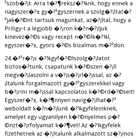
³szob�?¡t. Arra t�?¶reksz�?¼nk, hogy ennek a
nagyszer�?± gy�?³gyszernek a szolg�?¡ltat�?
³jak�?©nt tartsuk magunkat, az�?¡ltal, hogy a
Priligy-t a legjobb �?¡ron k�?­n�?¡ljuk
kinevez�?©s vagy recept n�?©lk�?¼l,
egyszer�?±, gyors �?©s bizalmas m�?³don.
24 �?³r�?¡s �?¼gyf�?©lszolg�?¡latot
biztos�?­tunk, csapatunk k�?©szen �?¡ll
megv�?¡laszolni a v�?¡s�?¡rl�?¡ssal, az �?
¡ltalunk forgalmazott gy�?³gyszerekkel vagy
b�?¡rmi m�?¡ssal kapcsolatos k�?©rd�?©seit!
Egyszer�?±, k�?¶nnyen navig�?¡lhat�?³
weboldalt k�?­n�?¡lunk �?¼gyfeleinknek,
amelyet egy ugyanilyen k�?©nyelmes p�?
©nzt�?¡rfolyamat k�?¶vet! Az �?¼gyfelek
fizethetnek az �?¡ltalunk alkalmazott sz�?¡mos