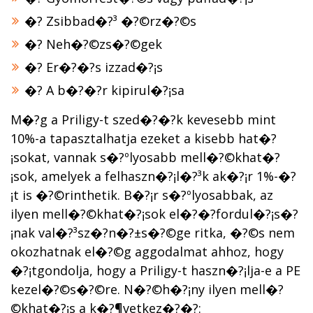
�? Zsibbad�?³ �?©rz�?©s
�? Neh�?©zs�?©gek
�? Er�?�?s izzad�?¡s
�? A b�?�?r kipirul�?¡sa
M�?­g a Priligy-t szed�?�?k kevesebb mint
10%-a tapasztalhatja ezeket a kisebb hat�?
¡sokat, vannak s�?ºlyosabb mell�?©khat�?
¡sok, amelyek a felhaszn�?¡l�?³k ak�?¡r 1%-�?
¡t is �?©rinthetik. B�?¡r s�?ºlyosabbak, az
ilyen mell�?©khat�?¡sok el�?�?fordul�?¡s�?
¡nak val�?³sz�?­n�?±s�?©ge ritka, �?©s nem
okozhatnak el�?©g aggodalmat ahhoz, hogy
�?¡tgondolja, hogy a Priligy-t haszn�?¡lja-e a PE
kezel�?©s�?©re. N�?©h�?¡ny ilyen mell�?
©khat�?¡s a k�?¶vetkez�?�?: