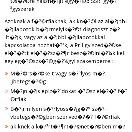
©s�?©re haszn�?¡lt egy�?©b SSRI gy�?
³gyszerek
Azoknak a f�?©rfiaknak, akikn�?©l az al�?¡bbi
�?¡llapotok b�?¡rmelyik�?©t diagnosztiz�?
¡lt�?¡k, vagy az al�?¡bbi �?¡llapotokkal
kapcsolatba hozhat�?³k, a Priligy szed�?©se
el�?�?tt el�?�?sz�?¶r besz�?©lni�?¼k kell
egy eg�?©szs�?©g�?¼gyi szakemberrel:
M�?©rs�?©kelt vagy s�?ºlyos m�?
¡jbetegs�?©g
M�?¡ni�?¡s epiz�?³dokat �?©szlel�?�? f�?
©rfiak
B�?¡rmilyen s�?ºlyoss�?¡g�?º sz�?­
vbetegs�?©gben szenved�?�? f�?©rfiak
akiknek a k�?³rt�?¶rt�?©net�?©ben m�?