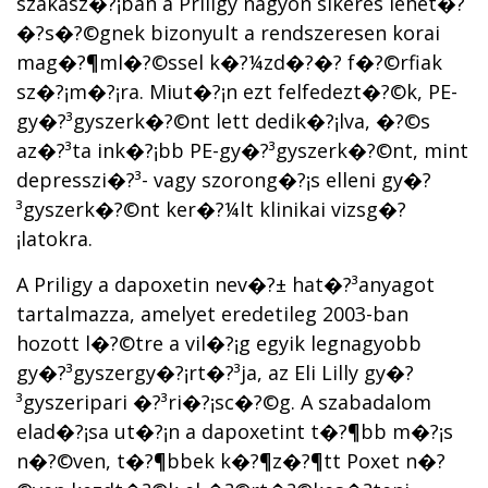
szakasz�?¡ban a Priligy nagyon sikeres lehet�?
�?s�?©gnek bizonyult a rendszeresen korai
mag�?¶ml�?©ssel k�?¼zd�?�? f�?©rfiak
sz�?¡m�?¡ra. Miut�?¡n ezt felfedezt�?©k, PE-
gy�?³gyszerk�?©nt lett dedik�?¡lva, �?©s
az�?³ta ink�?¡bb PE-gy�?³gyszerk�?©nt, mint
depresszi�?³- vagy szorong�?¡s elleni gy�?
³gyszerk�?©nt ker�?¼lt klinikai vizsg�?
¡latokra.
A Priligy a dapoxetin nev�?± hat�?³anyagot
tartalmazza, amelyet eredetileg 2003-ban
hozott l�?©tre a vil�?¡g egyik legnagyobb
gy�?³gyszergy�?¡rt�?³ja, az Eli Lilly gy�?
³gyszeripari �?³ri�?¡sc�?©g. A szabadalom
elad�?¡sa ut�?¡n a dapoxetint t�?¶bb m�?¡s
n�?©ven, t�?¶bbek k�?¶z�?¶tt Poxet n�?