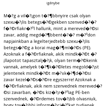
igénybe
M�?­g a vil�?¡gon t�?¶bbnyire csak olyan
szexu�?¡lis betegs�?©gekben szenved�?�?
f�?©rfiakr�?³l hallunk, mint a mereved�?©si
zavar, addig megd�?¶bbent�?�? m�?³don
napjainkban a legelterjedtebb szexu�?¡lis
betegs�?©g a korai mag�?¶ml�?©s (PE).
Azoknak a f�?©rfiaknak, akik mindk�?©t �?
¡llapotot tapasztalj�?¡k, olyan term�?©keink
vannak, amelyek t�?¶k�?©letes megold�?¡st
jelentenek mindk�?©t m�?±k�?¶d�?©si
zavar kezel�?©s�?©re egyszerre! Azoknak a
f�?©rfiaknak, akik nem szenvednek mereved�?
©si zavarban, �?©s kiz�?¡r�?³lag PE-ben
szenvednek, �?©rdemes tov�?¡bb olvasniuk,
hogy tov�?¡bbi inform�?¡ci�?³kat tudjanak