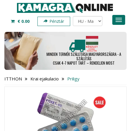
Toggl
€ 0.00
Pénztár
naviga
MINDEN TERMÉK SZÁLLÍTÁSA MAGYARORSZÁGRA - A
SZÁLLÍTÁS
CSAK 4-7 NAPOT TART – RENDELJEN MOST
ITTHON
Krai ejakulacio
Priligy