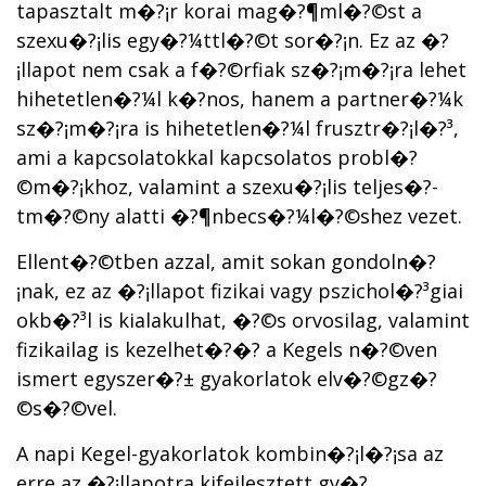
tapasztalt m�?¡r korai mag�?¶ml�?©st a
szexu�?¡lis egy�?¼ttl�?©t sor�?¡n. Ez az �?
¡llapot nem csak a f�?©rfiak sz�?¡m�?¡ra lehet
hihetetlen�?¼l k�?­nos, hanem a partner�?¼k
sz�?¡m�?¡ra is hihetetlen�?¼l frusztr�?¡l�?³,
ami a kapcsolatokkal kapcsolatos probl�?
©m�?¡khoz, valamint a szexu�?¡lis teljes�?­
tm�?©ny alatti �?¶nbecs�?¼l�?©shez vezet.
Ellent�?©tben azzal, amit sokan gondoln�?
¡nak, ez az �?¡llapot fizikai vagy pszichol�?³giai
okb�?³l is kialakulhat, �?©s orvosilag, valamint
fizikailag is kezelhet�?�? a Kegels n�?©ven
ismert egyszer�?± gyakorlatok elv�?©gz�?
©s�?©vel.
A napi Kegel-gyakorlatok kombin�?¡l�?¡sa az
erre az �?¡llapotra kifejlesztett gy�?