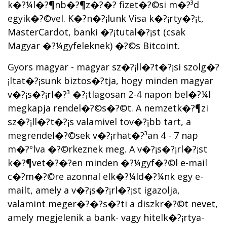
k�?¼l�?¶nb�?¶z�?�? fizet�?©si m�?³d
egyik�?©vel. K�?­n�?¡lunk Visa k�?¡rty�?¡t,
MasterCardot, banki �?¡tutal�?¡st (csak
Magyar �?¼gyfeleknek) �?©s Bitcoint.
Gyors magyar - magyar sz�?¡ll�?­t�?¡si szolg�?
¡ltat�?¡sunk biztos�?­tja, hogy minden magyar
v�?¡s�?¡rl�?³ �?¡tlagosan 2-4 napon bel�?¼l
megkapja rendel�?©s�?©t. A nemzetk�?¶zi
sz�?¡ll�?­t�?¡s valamivel tov�?¡bb tart, a
megrendel�?©sek v�?¡rhat�?³an 4 - 7 nap
m�?ºlva �?©rkeznek meg. A v�?¡s�?¡rl�?¡st
k�?¶vet�?�?en minden �?¼gyf�?©l e-mail
c�?­m�?©re azonnal elk�?¼ld�?¼nk egy e-
mailt, amely a v�?¡s�?¡rl�?¡st igazolja,
valamint meger�?�?s�?­ti a diszkr�?©t nevet,
amely megjelenik a bank- vagy hitelk�?¡rtya-