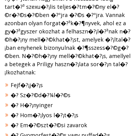
tart�?³ szexu�?¡lis teljes�?­tm�?©ny el�?
©r�?©s�?©ben �?ºjra �?©s �?ºjra. Vannak
azonban olyan forgat�?³k�?¶nyvek, ahol ez a
gy�?³gyszer okozhat a felhaszn�?¡l�?³nak n�?
©h�?¡ny mell�?©khat�?¡st, amelyek �?¡ltal�?
¡ban enyhenek bizonyulnak �?¶sszess�?©g�?
©ben. N�?©h�?¡ny mell�?©khat�?¡s, amellyel
a betegek a Priligy haszn�?¡lata sor�?¡n tal�?
¡lkozhatnak:
Fejf�?¡j�?¡s
�? Sz�?©d�?¼l�?©s
�? H�?¡nyinger
�? Hom�?¡lyos l�?¡t�?¡s
�? Em�?©szt�?©si zavarok
�? Gyomorfest�?©s vagy puffad�?¡s