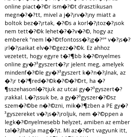
online piact�?©r ism�?©t drasztikusan
megn�?�?tt, mivel a j�?¡rv�?¡ny miatt a
boltok bez�?¡rtak, �?©s a korl�?¡toz�?¡sok
nem tett�?©k lehet�?�?v�?©, hogy az
emberek "nem l�?©tfontoss�?¡g�?º" v�?¡s�?
¡rl�?¡saikat elv�?©gezz�?©k. Ez ahhoz
vezetett, hogy egyre t�?¶bb k�?©nyelmes
online gy�?³gyszert�?¡r jelent meg, amelyek
mindenf�?©le gy�?³gyszert k�?­n�?¡lnak, az
�?¡r t�?¶red�?©k�?©�?©rt, ha �?
¶sszehasonl�?­tjuk az utcai gy�?³gyszert�?
¡rakkal. L�?¡ssuk be, a gy�?³gyszer�?©sz
szem�?©be n�?©zni, mik�?¶zben a PE gy�?
³gyszereket v�?¡s�?¡roljuk, nem �?©ppen a
legk�?©nyelmesebb helyzet, amiben az ember
tal�?¡lhatja mag�?¡t. Mi az�?©rt vagyunk itt,