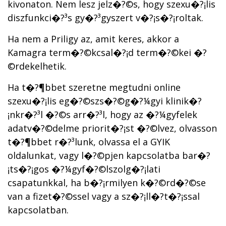
kivonaton. Nem lesz jelz�?©s, hogy szexu�?¡lis
diszfunkci�?³s gy�?³gyszert v�?¡s�?¡roltak.
Ha nem a Priligy az, amit keres, akkor a
Kamagra term�?©kcsal�?¡d term�?©kei �?
©rdekelhetik.
Ha t�?¶bbet szeretne megtudni online
szexu�?¡lis eg�?©szs�?©g�?¼gyi klinik�?
¡nkr�?³l �?©s arr�?³l, hogy az �?¼gyfelek
adatv�?©delme priorit�?¡st �?©lvez, olvasson
t�?¶bbet r�?³lunk, olvassa el a GYIK
oldalunkat, vagy l�?©pjen kapcsolatba bar�?
¡ts�?¡gos �?¼gyf�?©lszolg�?¡lati
csapatunkkal, ha b�?¡rmilyen k�?©rd�?©se
van a fizet�?©ssel vagy a sz�?¡ll�?­t�?¡ssal
kapcsolatban.