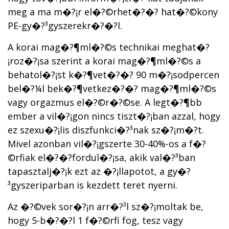
meg a ma m�?¡r el�?©rhet�?�? hat�?©kony
PE-gy�?³gyszerekr�?�?l.
A korai mag�?¶ml�?©s technikai meghat�?
¡roz�?¡sa szerint a korai mag�?¶ml�?©s a
behatol�?¡st k�?¶vet�?�? 90 m�?¡sodpercen
bel�?¼l bek�?¶vetkez�?�? mag�?¶ml�?©s
vagy orgazmus el�?©r�?©se. A legt�?¶bb
ember a vil�?¡gon nincs tiszt�?¡ban azzal, hogy
ez szexu�?¡lis diszfunkci�?³nak sz�?¡m�?­t.
Mivel azonban vil�?¡gszerte 30-40%-os a f�?
©rfiak el�?�?fordul�?¡sa, akik val�?³ban
tapasztalj�?¡k ezt az �?¡llapotot, a gy�?
³gyszeriparban is kezdett teret nyerni.
Az �?©vek sor�?¡n arr�?³l sz�?¡moltak be,
hogy 5-b�?�?l 1 f�?©rfi fog, tesz vagy