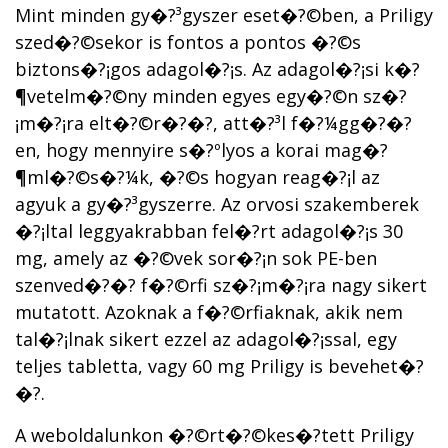
Mint minden gy�?³gyszer eset�?©ben, a Priligy
szed�?©sekor is fontos a pontos �?©s
biztons�?¡gos adagol�?¡s. Az adagol�?¡si k�?
¶vetelm�?©ny minden egyes egy�?©n sz�?
¡m�?¡ra elt�?©r�?�?, att�?³l f�?¼gg�?�?
en, hogy mennyire s�?ºlyos a korai mag�?
¶ml�?©s�?¼k, �?©s hogyan reag�?¡l az
agyuk a gy�?³gyszerre. Az orvosi szakemberek
�?¡ltal leggyakrabban fel�?­rt adagol�?¡s 30
mg, amely az �?©vek sor�?¡n sok PE-ben
szenved�?�? f�?©rfi sz�?¡m�?¡ra nagy sikert
mutatott. Azoknak a f�?©rfiaknak, akik nem
tal�?¡lnak sikert ezzel az adagol�?¡ssal, egy
teljes tabletta, vagy 60 mg Priligy is bevehet�?
�?.
A weboldalunkon �?©rt�?©kes�?­tett Priligy