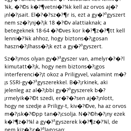
¼k, �?©s k�?¶vetni�?¼k kell az orvos aj�?
¡nl�?¡sait. El�?�?sz�?¶r is, ezt a gy�?³gyszert
nem sz�?¡nj�?¡k 18 �?©v alattiaknak; a
betegeknek 18-64 �?©ves kor k�?¶z�?¶tt kell
lenni�?¼k ahhoz, hogy biztons�?¡gosan
haszn�?¡lhass�?¡k ezt a gy�?³gyszert.
Sz�?¡mos olyan gy�?³gyszer van, amelyr�?�?l
kimutatt�?¡k, hogy nem biztons�?¡gos
interferenci�?¡t okoz a Priligyvel, valamint m�?
¡s SSRI-gy�?³gyszerekkel. B�?¡rkinek, aki
jelenleg az al�?¡bbi gy�?³gyszerek b�?
¡rmelyik�?©t szedi, er�?�?sen aj�?¡nlott,
hogy ne szedje a Priligy-t, kiv�?©ve, ha az orvos
m�?¡sk�?©pp tan�?¡csolja. N�?©h�?¡ny ezek
k�?¶z�?¼l a gy�?³gyszerek k�?¶z�?¼l, de
nem kiz�?¡r�?³lagosan: