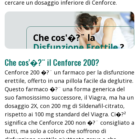
cercare un dosaggio inferiore di Cenforce.
Che cos'�?¨ la
Disfunzione Erettile
?
Che cos'�?¨ il Cenforce 200?
Cenforce 200 �?¨ un farmaco per la disfunzione
erettile, offerto in una pillola facile da deglutire.
Questo farmaco �?¨ una forma generica del
suo famosissimo successore, il Viagra, ma ha un
dosaggio 2X, con 200 mg di Sildenafil-citrato,
rispetto ai 100 mg standard del Viagra. Ci�?²
significa che Cenforce 200 non �?¨ consigliato a
tutti, ma solo a coloro che soffrono di