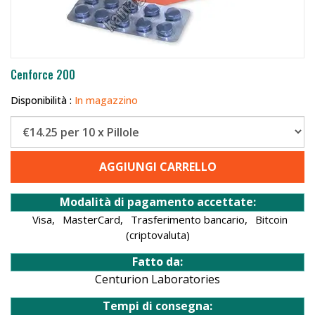
Cenforce 200
Disponibilità :
In magazzino
AGGIUNGI CARRELLO
Modalità di pagamento accettate:
Visa,
MasterCard,
Trasferimento bancario,
Bitcoin
(criptovaluta)
Fatto da:
Centurion Laboratories
Tempi di consegna: