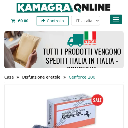
Toggl
€0.00
Controllo
naviga
TUTTI I PRODOTTI VENGONO
SPEDITI ITALIA IN ITALIA -
CONSEGNA
RICHIEDE SOLO DA 4 A 7
Casa
Disfunzione erettile
Cenforce 200
GIORNI - ORDINA ORA