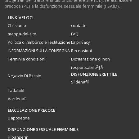
progettati per trattare la disfunzione erettile (DE), l'eiaculazione
precoce (PE) e la disfunzione sessuale femminile (FSAID).
LINK VELOCI
Chi siamo
contatto
mappa-del-sito
FAQ
Politica di rimborso e restituzione
La privacy
INFORMAZIONI SULLA CONSEGNA
Recensioni
Termini e condizioni
Dichiarazione di non
responsabilitÃƒÂ
DISFUNZIONE ERETTILE
Negozio Di Bitcoin
Sildenafil
Tadalafil
Vardenafil
EIACULAZIONE PRECOCE
Dapoxetine
DISFUNZIONE SESSUALE FEMMINILE
Flibanserin