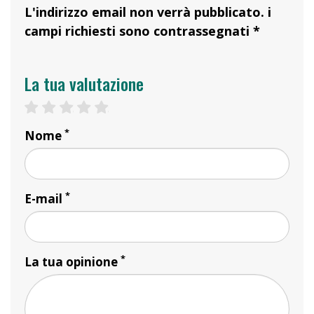
L'indirizzo email non verrà pubblicato. i
campi richiesti sono contrassegnati *
La tua valutazione
1 star
2 stars
3 stars
4 stars
5 stars
*
Nome
*
E-mail
*
La tua opinione