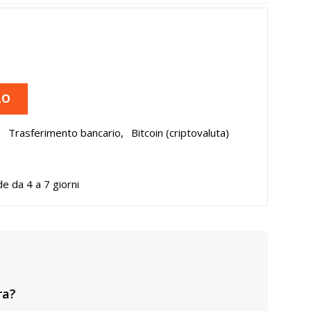
LO
,
Trasferimento bancario,
Bitcoin (criptovaluta)
de da 4 a 7 giorni
ra?