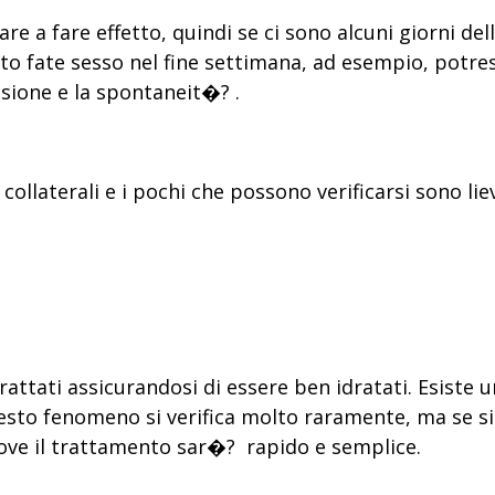
re a fare effetto, quindi se ci sono alcuni giorni del
lito fate sesso nel fine settimana, ad esempio, potre
ione e la spontaneit�? .
llaterali e i pochi che possono verificarsi sono lievi 
trattati assicurandosi di essere ben idratati. Esiste u
sto fenomeno si verifica molto raramente, ma se si v
dove il trattamento sar�? rapido e semplice.