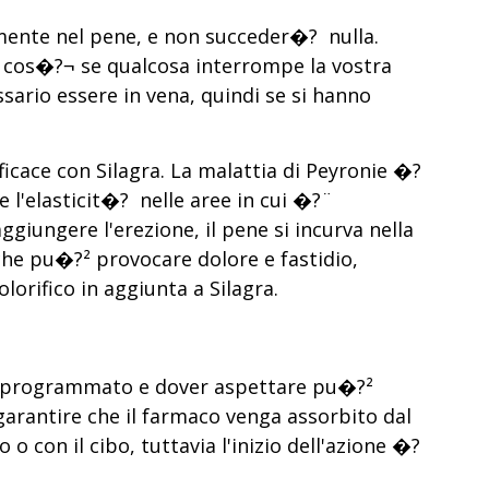
amente nel pene, e non succeder�? nulla.
, cos�?¬ se qualcosa interrompe la vostra
sario essere in vena, quindi se si hanno
icace con Silagra. La malattia di Peyronie �?
e l'elasticit�? nelle aree in cui �?¨
ggiungere l'erezione, il pene si incurva nella
che pu�?² provocare dolore e fastidio,
orifico in aggiunta a Silagra.
pre programmato e dover aspettare pu�?²
arantire che il farmaco venga assorbito dal
 con il cibo, tuttavia l'inizio dell'azione �?