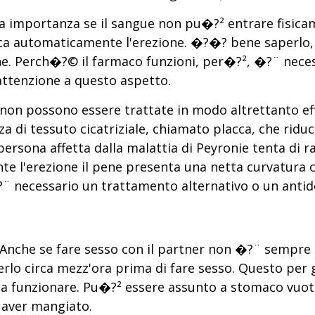
una importanza se il sangue non pu�?² entrare fisic
oca automaticamente l'erezione. �?�? bene saperlo
ne. Perch�?© il farmaco funzioni, per�?², �?¨ neces
attenzione a questo aspetto.
e non possono essere trattate in modo altrettanto eff
a di tessuto cicatriziale, chiamato placca, che riduc
ersona affetta dalla malattia di Peyronie tenta di ra
nte l'erezione il pene presenta una netta curvatura 
¨ necessario un trattamento alternativo o un antidol
le. Anche se fare sesso con il partner non �?¨ sem
lo circa mezz'ora prima di fare sesso. Questo per g
 a funzionare. Pu�?² essere assunto a stomaco vuoto o
 aver mangiato.