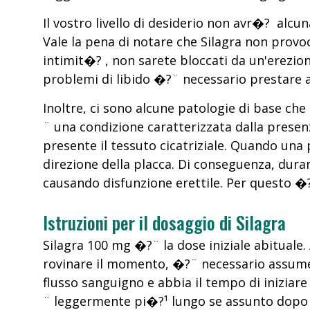
Il vostro livello di desiderio non avr�? alc
Vale la pena di notare che Silagra non prov
intimit�? , non sarete bloccati da un'erezio
problemi di libido �?¨ necessario prestare 
Inoltre, ci sono alcune patologie di base ch
¨ una condizione caratterizzata dalla presenz
presente il tessuto cicatriziale. Quando una p
direzione della placca. Di conseguenza, dura
causando disfunzione erettile. Per questo �?
Istruzioni per il dosaggio di Silagra
Silagra 100 mg �?¨ la dose iniziale abitua
rovinare il momento, �?¨ necessario assumer
flusso sanguigno e abbia il tempo di iniziare
¨ leggermente pi�?¹ lungo se assunto dopo