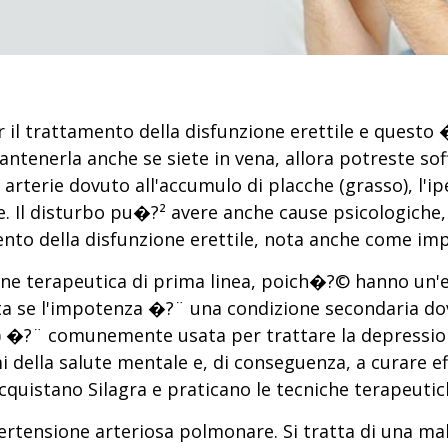
 il trattamento della disfunzione erettile e questo
ntenerla anche se siete in vena, allora potreste soff
 arterie dovuto all'accumulo di placche (grasso), l'i
rone. Il disturbo pu�?² avere anche cause psicologich
amento della disfunzione erettile, nota anche come im
ione terapeutica di prima linea, poich�?© hanno un'el
ata se l'impotenza �?¨ una condizione secondaria d
 �?¨ comunemente usata per trattare la depressione
i della salute mentale e, di conseguenza, a curare ef
acquistano Silagra e praticano le tecniche terapeuti
ertensione arteriosa polmonare. Si tratta di una mal