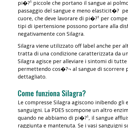
pi�?¹ piccole che portano il sangue ai polmo
passaggio del sangue e meno elasticit�? per
cuore, che deve lavorare di pi�?¹ per compens
tipi di ipertensione possono portare alla d
negativamente con Silagra.
Silagra viene utilizzato off label anche per 
tratta di una condizione caratterizzata da un
Silagra agisce per alleviare i sintomi di tutt
permettendo cos�?¬ al sangue di scorrere p
dettagliato.
Come funziona Silagra?
Le compresse Silagra agiscono inibendo gli en
sanguigni. La PDE5 scompone un altro enzima 
quando ne abbiamo di pi�?¹, il sangue afflui
raggiunta e mantenuta. Se i vasi sanguigni so