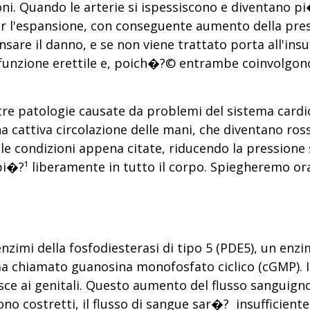
ni. Quando le arterie si ispessiscono e diventano pi
 l'espansione, con conseguente aumento della press
are il danno, e se non viene trattato porta all'insuf
isfunzione erettile e, poich�?© entrambe coinvolgono
altre patologie causate da problemi del sistema card
a cattiva circolazione delle mani, che diventano ross
e le condizioni appena citate, riducendo la pressione
i�?¹ liberamente in tutto il corpo. Spiegheremo or
zimi della fosfodiesterasi di tipo 5 (PDE5), un enzim
chiamato guanosina monofosfato ciclico (cGMP). Il c
sce ai genitali. Questo aumento del flusso sanguigno
no costretti, il flusso di sangue sar�? insufficiente