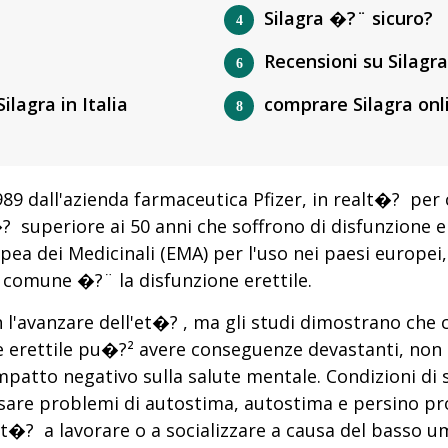
Silagra �?¨ sicuro?
Recensioni su Silagra
ilagra in Italia
comprare Silagra onli
989 dall'azienda farmaceutica Pfizer, in realt�? pe
 superiore ai 50 anni che soffrono di disfunzione er
ea dei Medicinali (EMA) per l'uso nei paesi europei
?¹ comune �?¨ la disfunzione erettile.
 l'avanzare dell'et�? , ma gli studi dimostrano che 
 erettile pu�?² avere conseguenze devastanti, non s
impatto negativo sulla salute mentale. Condizioni di
sare problemi di autostima, autostima e persino pro
�? a lavorare o a socializzare a causa del basso umo