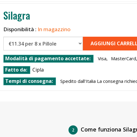
Silagra
Disponibilità :
In magazzino
AGGIUNGI CARREL
Modalità di pagamento accettate:
Visa,
MasterCard
Fatto da:
Cipla
Tempi di consegna:
Spedito dall'Italia La consegna richie
Come funziona Silag