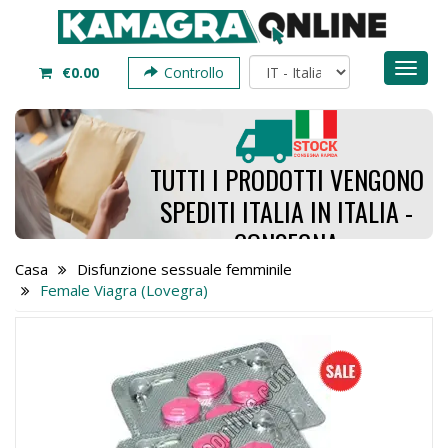
Toggl
€0.00
Controllo
naviga
TUTTI I PRODOTTI VENGONO
SPEDITI ITALIA IN ITALIA -
CONSEGNA
RICHIEDE SOLO DA 4 A 7
Casa
Disfunzione sessuale femminile
Female Viagra (Lovegra)
GIORNI - ORDINA ORA