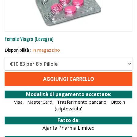
Female Viagra (Lovegra)
Disponibilità :
In magazzino
AGGIUNGI CARRELLO
Modalità di pagamento accettate:
Visa,
MasterCard,
Trasferimento bancario,
Bitcoin
(criptovaluta)
Fatto da:
Ajanta Pharma Limited