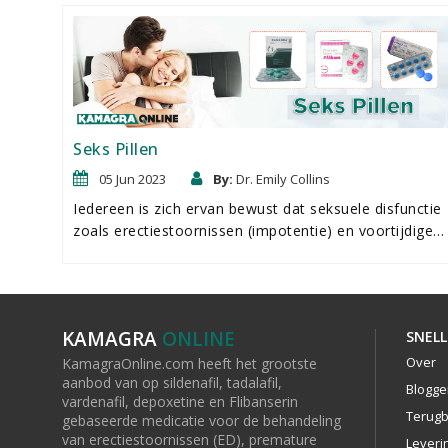
Seks Pillen
05 Jun 2023
By:
Dr. Emily Collins
Iedereen is zich ervan bewust dat seksuele disfunctie
zoals erectiestoornissen (impotentie) en voortijdige
zaadlozing (PE) iets is wat iedereen kan overkomen,
ongeacht leeftijd of achtergrond.
KAMAGRA
ONLINE
SNELL
Over
KamagraOnline.com heeft het grootste
aanbod van op sildenafil, tadalafil,
Blogge
vardenafil, depoxetine en Flibanserin
Terugb
gebaseerde medicatie voor de behandeling
van erectiestoornissen (ED), premature
Leveri