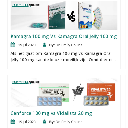
Levitra. Beide medicijnen, ooit gehuld in
patentbescherming, zijn in meerdere incarnaties op
de markt gekomen dankzij het verlopen van hun
patenten. Vandaag de dag zijn deze medicijnen op de
markt verkrijgbaar onder verschillende namen, maar
met dezelfde beproefde ingrediÃ«nten.
Kamagra 100 mg Vs Kamagra Oral Jelly 100 mg
19 Jul 2023
By:
Dr. Emily Collins
Als het gaat om Kamagra 100 mg vs Kamagra Oral
Jelly 100 mg kan de keuze moeilijk zijn. Omdat er niet
veel verschil is tussen deze twee behandelingen is het
belangrijk om de verschillen te begrijpen. Beide
bevatten een dosis van 100 mg sildenafil, hetzelfde
bestanddeel dat gevonden wordt in het
marktleidende merk Viagra. Waar ze in verschillen is
de formule, de activeringstijd en de prijs. Of het nu
gaat om een traditionele harde tablet of een
snelwerkende vloeibare gel, het Kamagra assortiment
Cenforce 100 mg vs Vidalista 20 mg
biedt een levensvatbare oplossing.
19 Jul 2023
By:
Dr. Emily Collins