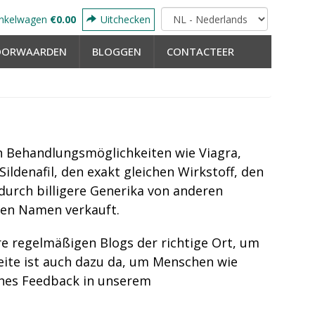
nkelwagen
€0.00
Uitchecken
OORWAARDEN
BLOGGEN
CONTACTEER
n Behandlungsmöglichkeiten wie Viagra,
Sildenafil, den exakt gleichen Wirkstoff, den
odurch billigere Generika von anderen
nen Namen verkauft.
e regelmäßigen Blogs der richtige Ort, um
eite ist auch dazu da, um Menschen wie
iches Feedback in unserem