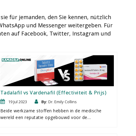
 sie für jemanden, den Sie kennen, nützlich
e WhatsApp und Messenger weitergeben. Für
ten auf Facebook, Twitter, Instagram und
Tadalafil vs Vardenafil (Effectiviteit & Prijs)
19 Jul 2023
By:
Dr. Emily Collins
Beide werkzame stoffen hebben in de medische
wereld een reputatie opgebouwd voor de
behandeling van seksuele disfunctie bij mannen.
Tadalafil, beter bekend onder de merknaam Cialis, is