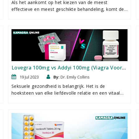
Als het aankomt op het kiezen van de meest
effectieve en meest geschikte behandeling, komt de
keuze tussen Cenforce 100 mg en Vidalista 20 mg
neer op individuele voorkeur. Cenforce 100 mg is de
generieke versie van Viagra op basis van sildenafil en
Vidalista 20 mg is de generieke versie van Cialis. Deze
generieke versies werken beide als PDE-5-remmers
net als de respectievelijke merknaamversie om
erectiestoornissen te behandelen. Hoewel beide
medicijnen ED behandelen, zijn er enkele kleine
Lovegra 100mg vs Addyi 100mg (Viagra Voor
verschillen die ze allebei uniek maken.
Vrouwen)
19 Jul 2023
By:
Dr. Emily Collins
Seksuele gezondheid is belangrijk. Het is de
hoeksteen van elke liefdevolle relatie en een vitaal
aspect van ons algehele welzijn. Lovegra 100mg en
Addyi 100mg, ook wel "Viagra voor vrouwen"
genoemd, zijn twee medicijnen die zijn ontwikkeld
om seksuele disfunctie bij vrouwen aan te pakken.
Lovegra 100mg bevat sildenafil, hetzelfde actieve
ingrediÃ«nt dat in het populaire medicijn Viagra voor