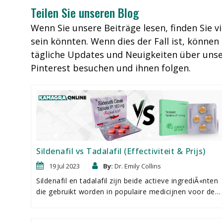
Teilen Sie unseren Blog
Wenn Sie unsere Beiträge lesen, finden Sie v
sein könnten. Wenn dies der Fall ist, könn
tägliche Updates und Neuigkeiten über uns
Pinterest besuchen und ihnen folgen.
Sildenafil vs Tadalafil (Effectiviteit & Prijs)
19 Jul 2023
By:
Dr. Emily Collins
Sildenafil en tadalafil zijn beide actieve ingrediÃ«nten
die gebruikt worden in populaire medicijnen voor de
behandeling van erectiestoornissen. Sildenafil is de
kracht achter Viagra, terwijl tadalafil het