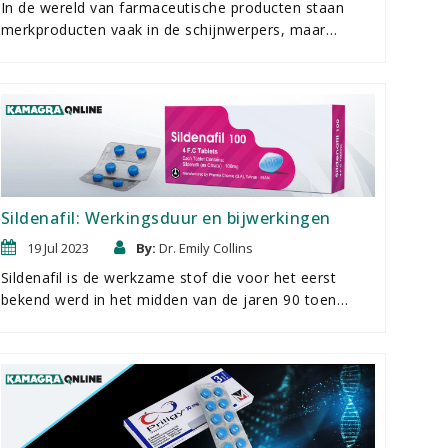
In de wereld van farmaceutische producten staan
merkproducten vaak in de schijnwerpers, maar
generieke geneesmiddelen spelen een even
belangrijke rol in medische behandelingen. Twee van
deze kanshebbers in de strijd tegen
erectiestoornissen zijn Vidalista 20 mg en Tadacip 20
mg. Laten we ons eens verdiepen in de details van
deze twee bescheiden helden.
Sildenafil: Werkingsduur en bijwerkingen
19 Jul 2023
By:
Dr. Emily Collins
Sildenafil is de werkzame stof die voor het eerst
bekend werd in het midden van de jaren 90 toen
Viagra werd uitgebracht. Door het verlopen van het
originele Viagra patent is sildenafil nu te vinden in een
breed scala aan generieke erectiemedicijnen zoals
Kamagra Oral Jelly. Naarmate de kennis en het begrip
van seksuele disfuncties is gegroeid, is ook de vraag
naar betaalbare oplossingen van hoge kwaliteit, zoals