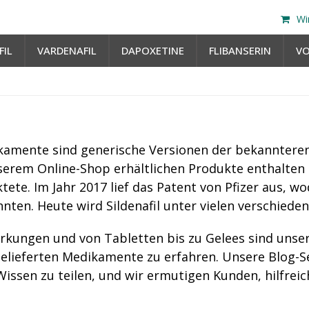
Wi
FIL
VARDENAFIL
DAPOXETINE
FLIBANSERIN
V
kamente sind generische Versionen der bekanntere
n unserem Online-Shop erhältlichen Produkte enthalten 
tete. Im Jahr 2017 lief das Patent von Pfizer aus, w
en. Heute wird Sildenafil unter vielen verschiede
rkungen und von Tabletten bis zu Gelees sind unser
gelieferten Medikamente zu erfahren. Unsere Blog-S
 Wissen zu teilen, und wir ermutigen Kunden, hilfre