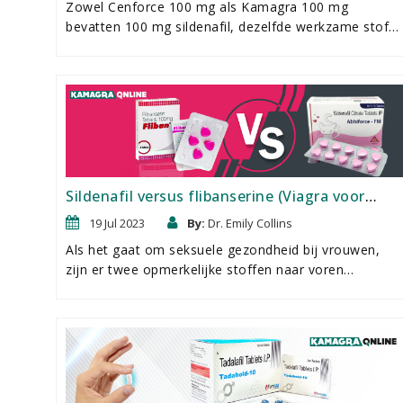
Zowel Cenforce 100 mg als Kamagra 100 mg
bevatten 100 mg sildenafil, dezelfde werkzame stof
en dosering als in Viagra. Het feit dat beide
medicijnen verkrijgbaar zijn in harde tabletten en
beschouwd worden als gelijkwaardig aan Viagra
betekent dat ze voor het grootste deel identiek zijn.
Het enige verschil tussen de twee medicijnen is het
merk en de kleur van de tabletten. Terwijl Kamagra
100 mg wordt verkocht als de kenmerkende groene
pil, is Cenforce 100 mg blauw.
Sildenafil versus flibanserine (Viagra voor
vrouwen)
19 Jul 2023
By:
Dr. Emily Collins
Als het gaat om seksuele gezondheid bij vrouwen,
zijn er twee opmerkelijke stoffen naar voren
gekomen in klinisch onderzoek: sildenafil en
flibanserin. Deze actieve ingrediÃ«nten zitten
respectievelijk in de medicijnen Lovegra en Addyi en
kunnen worden gebruikt om het seksuele welzijn van
vrouwen aan te pakken. Laten we eens kijken naar de
details van deze medicijnen en de groeiende