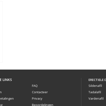
antwoord op je problemen kan hier liggen.
E LINKS
ERECTIELE 
FAQ
Sildenafil
n
Contacteer
Tadalafil
etalingen
Privacy
Vardenafil
ng
Beoordelingen