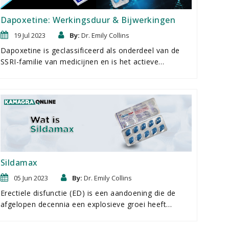
sildenafil, gegroeid.
Dapoxetine: Werkingsduur & Bijwerkingen
19 Jul 2023
By:
Dr. Emily Collins
Dapoxetine is geclassificeerd als onderdeel van de
SSRI-familie van medicijnen en is het actieve
ingrediÃ«nt in het originele medicijn tegen
vroegtijdige zaadlozing Priligy. Erkend als het eerste
gelicentieerde en goedgekeurde medicijn om
ejaculatie uit te stellen en seksuele prestaties te
verbeteren, is dapoxetine nu beschikbaar in
behandelingen met tweevoudige werking.
Sildamax
05 Jun 2023
By:
Dr. Emily Collins
Erectiele disfunctie (ED) is een aandoening die de
afgelopen decennia een explosieve groei heeft
doorgemaakt. Dankzij wetenschappelijke doorbraken
hebben we nu een veelheid aan medicijnen om ED