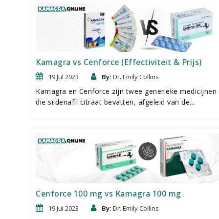
hoofdingrediÃ«nt is van Cialis. Deze medicijnen
hebben een lange geschiedenis als voorlopers in de
behandeling van seksuele disfunctie en zijn dat tot op
de dag van vandaag nog steeds. Naarmate de
populariteit
Kamagra vs Cenforce (Effectiviteit & Prijs)
19 Jul 2023
By:
Dr. Emily Collins
Kamagra en Cenforce zijn twee generieke medicijnen
die sildenafil citraat bevatten, afgeleid van de
originele merknaam Viagra. Beide medicijnen werken
om de bloedsomloop te verbeteren en het enige
verschil tussen hen zijn de doseringssterktes en
formuleringen.
Cenforce 100 mg vs Kamagra 100 mg
19 Jul 2023
By:
Dr. Emily Collins