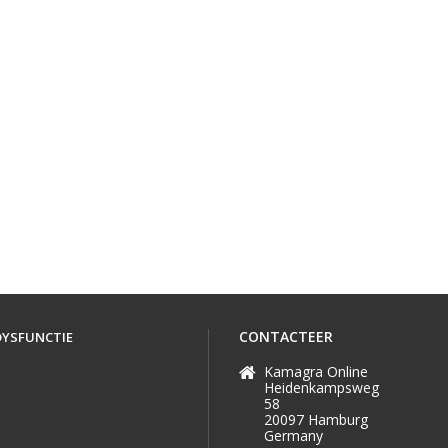
veilig en effectief te behandelen voor miljoenen
mannen over de hele wereld. Als een van de
toonaangevende generieke medicijnen, wordt deze
generieke versie van Viagra algemeen beschouwd als
een van de meest betaalbare en effectieve opties op
de markt.
CONTACTEER
DYSFUNCTIE
Kamagra Online
Heidenkampsweg
58
20097 Hamburg
Germany