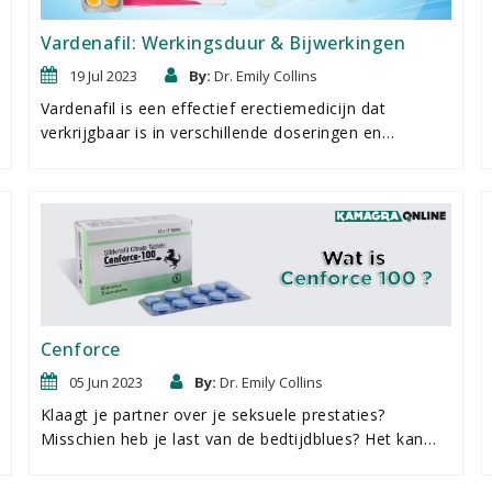
mannen zit. Addyi 100mg bevat flibanserin, een uniek
actief ingrediÃ«nt dat specifiek gericht is op
Vardenafil: Werkingsduur & Bijwerkingen
vrouwelijke seksuele verlangens.
19 Jul 2023
By:
Dr. Emily Collins
Vardenafil is een effectief erectiemedicijn dat
verkrijgbaar is in verschillende doseringen en
formuleringen. De meest populaire varianten zijn Valif
20 mg harde tabletten en Valif Oral Jelly. Ongeacht of
mannen tabletten of zachtere gelformules gebruiken,
ze kunnen dezelfde effectieve resultaten verwachten.
Cenforce
05 Jun 2023
By:
Dr. Emily Collins
Klaagt je partner over je seksuele prestaties?
Misschien heb je last van de bedtijdblues? Het kan
zelfs zijn dat de stress van alledag je seksleven
miserabel maakt? Wat er ook aan de hand is, het