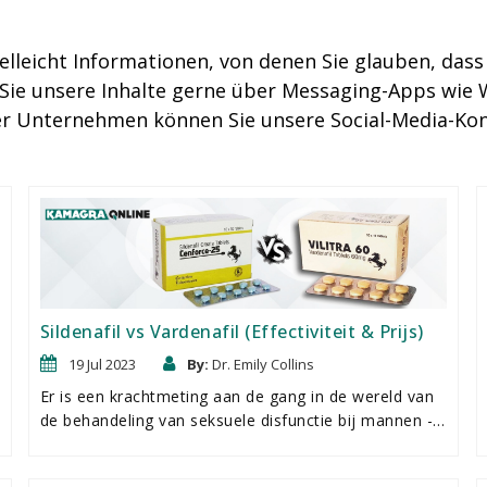
ielleicht Informationen, von denen Sie glauben, dass
en Sie unsere Inhalte gerne über Messaging-Apps wi
er Unternehmen können Sie unsere Social-Media-Kon
Sildenafil vs Vardenafil (Effectiviteit & Prijs)
19 Jul 2023
By:
Dr. Emily Collins
Er is een krachtmeting aan de gang in de wereld van
de behandeling van seksuele disfunctie bij mannen -
sildenafil en vardenafil, de hoofdingrediÃ«nten van
respectievelijk de voormalige marktleiders Viagra en