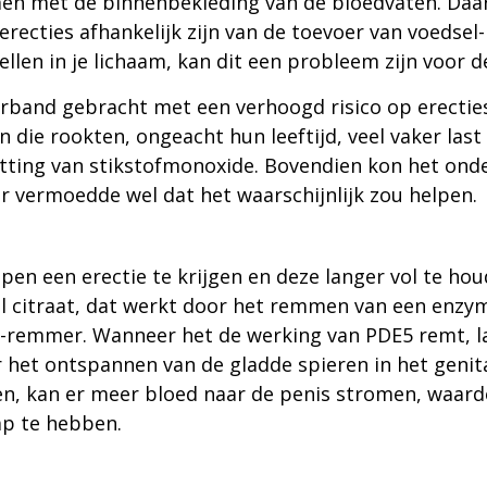
men met de binnenbekleding van de bloedvaten. Daa
recties afhankelijk zijn van de toevoer van voedsel-
len in je lichaam, kan dit een probleem zijn voor de
erband gebracht met een verhoogd risico op erecties
 die rookten, ongeacht hun leeftijd, veel vaker la
utting van stikstofmonoxide. Bovendien kon het onder
 vermoedde wel dat het waarschijnlijk zou helpen.
pen een erectie te krijgen en deze langer vol te hou
afil citraat, dat werkt door het remmen van een enz
E5-remmer. Wanneer het de werking van PDE5 remt,
 het ontspannen van de gladde spieren in het genit
n, kan er meer bloed naar de penis stromen, waardo
p te hebben.