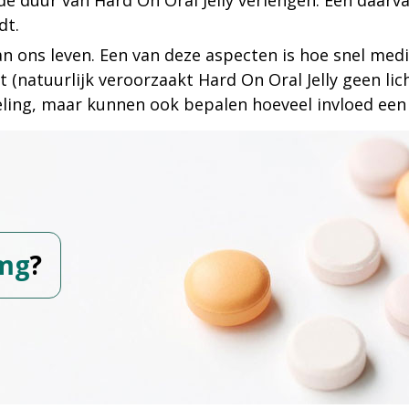
e duur van Hard On Oral Jelly verlengen. Een daarv
dt.
n ons leven. Een van deze aspecten is hoe snel med
kt (natuurlijk veroorzaakt Hard On Oral Jelly geen lic
eling, maar kunnen ook bepalen hoeveel invloed een
mg
?