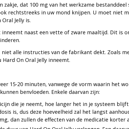
zakje, dat 100 mg van het werkzame bestanddeel sil
ook rechtstreeks in uw mond knijpen. U moet niet m
ral Jelly is.
 inneemt naast een vette of zware maaltijd. Dit is o
inderen.
et alle instructies van de fabrikant dekt. Zoals met
u Hard On Oral Jelly inneemt.
eer 15-20 minuten, vanwege de vorm waarin het wor
 kunnen benvloeden. Enkele daarvan zijn:
ijn die je neemt, hoe langer het in je systeem blijft
is is, dus deze hoeveelheid zal het langst aanhoude
5mg, dan zullen de effecten van de medicatie korter