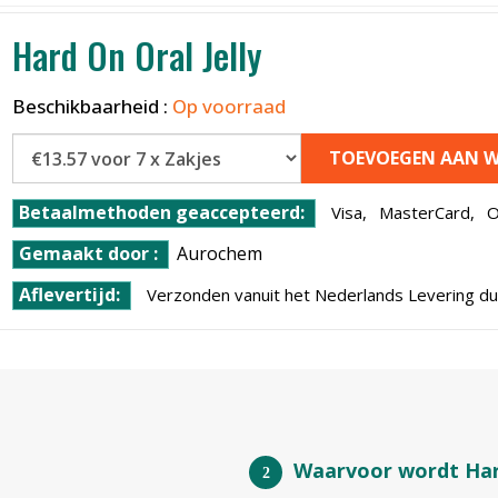
Hard On Oral Jelly
Beschikbaarheid :
Op voorraad
TOEVOEGEN AAN W
Betaalmethoden geaccepteerd:
Visa,
MasterCard,
O
Gemaakt door :
Aurochem
Aflevertijd:
Verzonden vanuit het Nederlands Levering du
Waarvoor wordt Hard