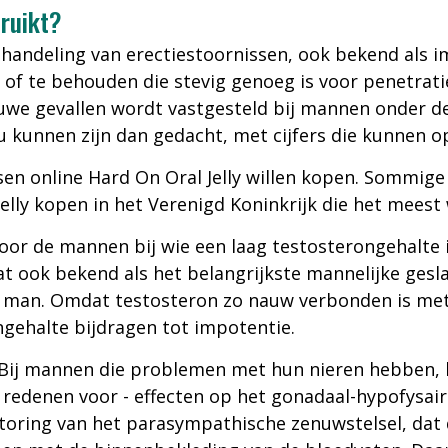
ruikt?
ehandeling van erectiestoornissen, ook bekend als im
 of te behouden die stevig genoeg is voor penetra
euwe gevallen wordt vastgesteld bij mannen onder de
 kunnen zijn dan gedacht, met cijfers die kunnen op
sen online Hard On Oral Jelly willen kopen. Sommig
Jelly kopen in het Verenigd Koninkrijk die het mees
or de mannen bij wie een laag testosterongehalte is
at ook bekend als het belangrijkste mannelijke gesla
de man. Omdat testosteron zo nauw verbonden is me
ngehalte bijdragen tot impotentie.
ij mannen die problemen met hun nieren hebben, bl
ele redenen voor - effecten op het gonadaal-hypofys
rstoring van het parasympathische zenuwstelsel, dat d