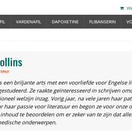
Wi
FIL
VARDENAFIL
DAPOXETINE
FLIBANSERIN
V
ollins
iseur
is een briljante arts met een voorliefde voor Engelse l
estudeerd. Ze raakte geïnteresseerd in schrijven omda
oneel welzijn inzag. Vorig jaar, na vele jaren haar p
ar haar passie voor literatuur en begon ze voor onze 
inhoud te beoordelen om er zeker van te zijn dat alles
medische onderwerpen.