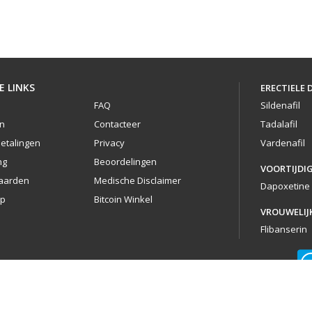
E LINKS
ERECTIELE 
FAQ
Sildenafil
n
Contacteer
Tadalafil
etalingen
Privacy
Vardenafil
ng
Beoordelingen
VOORTIJDIG
aarden
Medische Disclaimer
Dapoxetine
ap
Bitcoin Winkel
VROUWELIJ
Flibanserin