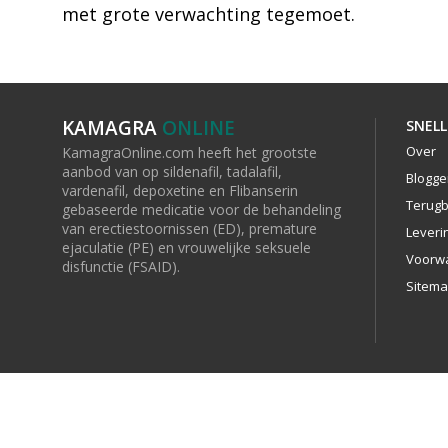
met grote verwachting tegemoet.
KAMAGRA
ONLINE
SNELL
Over
KamagraOnline.com heeft het grootste
aanbod van op sildenafil, tadalafil,
Blogge
vardenafil, depoxetine en Flibanserin
Terugb
gebaseerde medicatie voor de behandeling
van erectiestoornissen (ED), premature
Leveri
ejaculatie (PE) en vrouwelijke seksuele
Voorw
disfunctie (FSAID).
Sitem