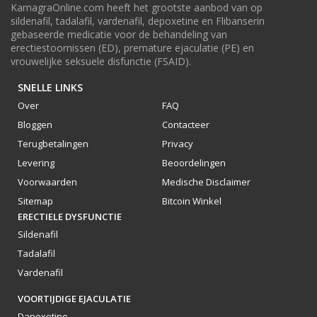
KamagraOnline.com heeft het grootste aanbod van op
sildenafil, tadalafil, vardenafil, depoxetine en Flibanserin
gebaseerde medicatie voor de behandeling van
erectiestoornissen (ED), premature ejaculatie (PE) en
vrouwelijke seksuele disfunctie (FSAID).
SNELLE LINKS
Over
FAQ
Bloggen
Contacteer
Terugbetalingen
Privacy
Levering
Beoordelingen
Voorwaarden
Medische Disclaimer
Sitemap
Bitcoin Winkel
ERECTIELE DYSFUNCTIE
Sildenafil
Tadalafil
Vardenafil
VOORTIJDIGE EJACULATIE
Dapoxetine