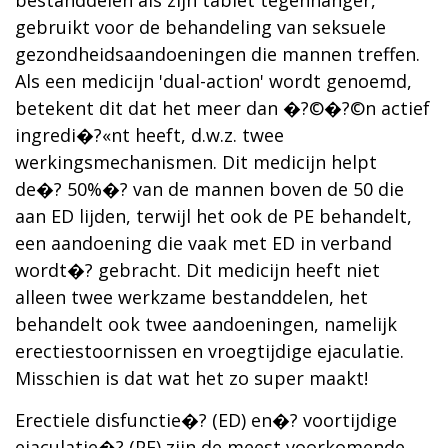
bestanddelen als zijn tablet tegenhanger,
gebruikt voor de behandeling van seksuele
gezondheidsaandoeningen die mannen treffen.
Als een medicijn 'dual-action' wordt genoemd,
betekent dit dat het meer dan �?©�?©n actief
ingredi�?«nt heeft, d.w.z. twee
werkingsmechanismen. Dit medicijn helpt
de�? 50%�? van de mannen boven de 50 die
aan ED lijden, terwijl het ook de PE behandelt,
een aandoening die vaak met ED in verband
wordt�? gebracht. Dit medicijn heeft niet
alleen twee werkzame bestanddelen, het
behandelt ook twee aandoeningen, namelijk
erectiestoornissen en vroegtijdige ejaculatie.
Misschien is dat wat het zo super maakt!
Erectiele disfunctie�? (ED) en�? voortijdige
ejaculatie�? (PE) zijn de meest voorkomende