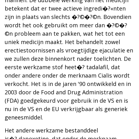
mannen. De dubbele werking van het medicijn
betekent dat er twee actieve ingredi�?«nten
zijn in plaats van slechts �?©�?©n. Bovendien
wordt het ook gebruikt om meer dan �?©�?
©n probleem aan te pakken, wat het tot een
uniek medicijn maakt. Het behandelt zowel
erectiestoornissen als vroegtijdige ejaculatie en
we zullen deze binnenkort nader toelichten. De
eerste werkzame stof heet�? tadalafil, dat
onder andere onder de merknaam Cialis wordt
verkocht. Het is in de jaren '90 ontwikkeld en in
2003 door de Food and Drug Administration
(FDA) goedgekeurd voor gebruik in de VS en is
nu in de VS en de EU verkrijgbaar als generiek
geneesmiddel.
Het andere werkzame bestanddeel
is�? dapoxetine, dat onder de merknaam