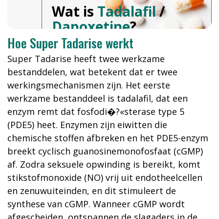
Wat is
Tadalafil
/
Dapoxetine
?
Hoe Super Tadarise werkt
Super Tadarise heeft twee werkzame
bestanddelen, wat betekent dat er twee
werkingsmechanismen zijn. Het eerste
werkzame bestanddeel is tadalafil, dat een
enzym remt dat fosfodi�?«sterase type 5
(PDE5) heet. Enzymen zijn eiwitten die
chemische stoffen afbreken en het PDE5-enzym
breekt cyclisch guanosinemonofosfaat (cGMP)
af. Zodra seksuele opwinding is bereikt, komt
stikstofmonoxide (NO) vrij uit endotheelcellen
en zenuwuiteinden, en dit stimuleert de
synthese van cGMP. Wanneer cGMP wordt
afgescheiden, ontspannen de slagaders in de