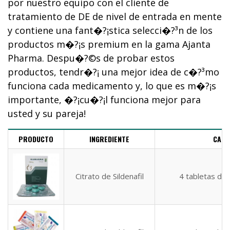
por nuestro equipo con el cliente de
tratamiento de DE de nivel de entrada en mente
y contiene una fant�?¡stica selecci�?³n de los
productos m�?¡s premium en la gama Ajanta
Pharma. Despu�?©s de probar estos
productos, tendr�?¡ una mejor idea de c�?³mo
funciona cada medicamento y, lo que es m�?¡s
importante, �?¡cu�?¡l funciona mejor para
usted y su pareja!
PRODUCTO
INGREDIENTE
CANT
Citrato de Sildenafil
4 tabletas du