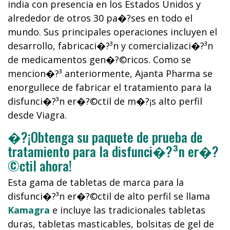
india con presencia en los Estados Unidos y
alrededor de otros 30 pa�?­ses en todo el
mundo. Sus principales operaciones incluyen el
desarrollo, fabricaci�?³n y comercializaci�?³n
de medicamentos gen�?©ricos. Como se
mencion�?³ anteriormente, Ajanta Pharma se
enorgullece de fabricar el tratamiento para la
disfunci�?³n er�?©ctil de m�?¡s alto perfil
desde Viagra.
�?¡Obtenga su paquete de prueba de
tratamiento para la disfunci�?³n er�?
©ctil ahora!
Esta gama de tabletas de marca para la
disfunci�?³n er�?©ctil de alto perfil se llama
Kamagra
e incluye las tradicionales tabletas
duras, tabletas masticables, bolsitas de gel de