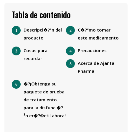
Tabla de contenido
Descripci�?³n del
C�?³mo tomar
producto
este medicamento
Cosas para
Precauciones
recordar
Acerca de Ajanta
Pharma
�?¡Obtenga su
paquete de prueba
de tratamiento
para la disfunci�?
³n er�?©ctil ahora!