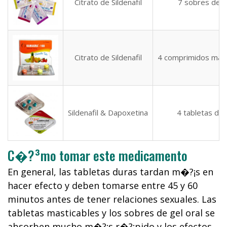
Citrato de Sildenafil
7 sobres de 
Citrato de Sildenafil
4 comprimidos mas
Sildenafil & Dapoxetina
4 tabletas du
C�?³mo tomar este medicamento
En general, las tabletas duras tardan m�?¡s en
hacer efecto y deben tomarse entre 45 y 60
minutos antes de tener relaciones sexuales. Las
tabletas masticables y los sobres de gel oral se
absorben mucho m�?¡s r�?¡pido y los efectos