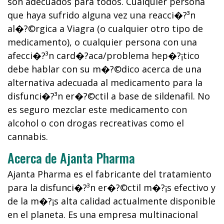
son adecuados para todos. Cualquier persona
que haya sufrido alguna vez una reacci�?³n
al�?©rgica a Viagra (o cualquier otro tipo de
medicamento), o cualquier persona con una
afecci�?³n card�?­aca/problema hep�?¡tico
debe hablar con su m�?©dico acerca de una
alternativa adecuada al medicamento para la
disfunci�?³n er�?©ctil a base de sildenafil. No
es seguro mezclar este medicamento con
alcohol o con drogas recreativas como el
cannabis.
Acerca de Ajanta Pharma
Ajanta Pharma es el fabricante del tratamiento
para la disfunci�?³n er�?©ctil m�?¡s efectivo y
de la m�?¡s alta calidad actualmente disponible
en el planeta. Es una empresa multinacional