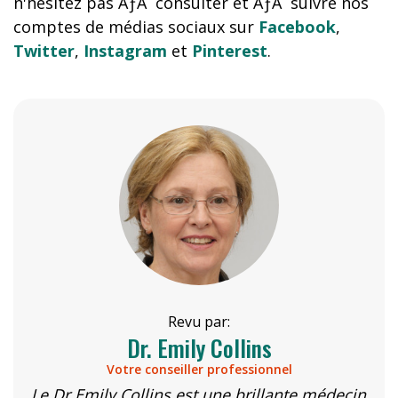
n'hésitez pas ÃƒÂ consulter et ÃƒÂ suivre nos
comptes de médias sociaux sur
Facebook
,
Twitter
,
Instagram
et
Pinterest
.
Revu par:
Dr. Emily Collins
Votre conseiller professionnel
Le Dr Emily Collins est une brillante médecin