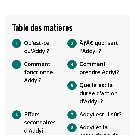
Table des matières
Qu'est-ce
ÃƒÂ€ quoi sert
qu'Addyi?
l'Addyi ?
Comment
Comment
fonctionne
prendre Addyi?
Addyi?
Quelle est la
durée d'action
d'Addyi ?
Effets
Addyi est-il sûr?
secondaires
Addyi et la
d'Addyi