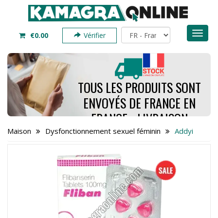
Toggl
€0.00
Vérifier
naviga
TOUS LES PRODUITS SONT
ENVOYÉS DE FRANCE EN
FRANCE - LIVRAISON
PREND SEULEMENT 4 À 7
Maison
Dysfonctionnement sexuel féminin
Addyi
JOURS - COMMANDEZ
MAINTENANT