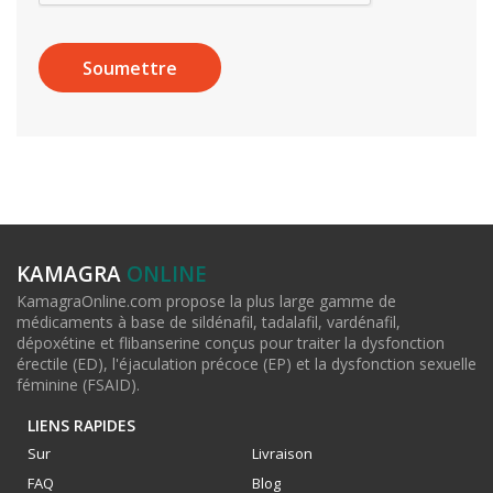
KAMAGRA
ONLINE
KamagraOnline.com propose la plus large gamme de
médicaments à base de sildénafil, tadalafil, vardénafil,
dépoxétine et flibanserine conçus pour traiter la dysfonction
érectile (ED), l'éjaculation précoce (EP) et la dysfonction sexuelle
féminine (FSAID).
LIENS RAPIDES
Sur
Livraison
FAQ
Blog