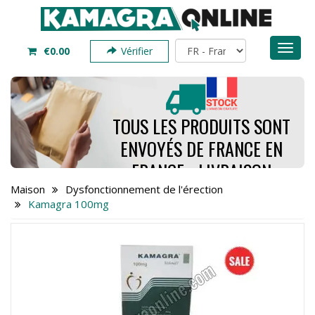
Toggl
€0.00
Vérifier
naviga
TOUS LES PRODUITS SONT
ENVOYÉS DE FRANCE EN
FRANCE - LIVRAISON
PREND SEULEMENT 4 À 7
Maison
Dysfonctionnement de l'érection
Kamagra 100mg
JOURS - COMMANDEZ
MAINTENANT