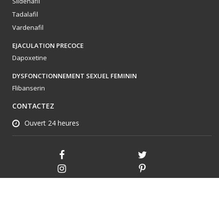
Sildenafil
Tadalafil
Vardenafil
EJACULATION PRECOCE
Dapoxetine
DYSFONCTIONNEMENT SEXUEL FEMININ
Flibanserin
CONTACTEZ
Ouvert 24 heures
2026 © KamagraOnline.com Tous les droits sont réservés.