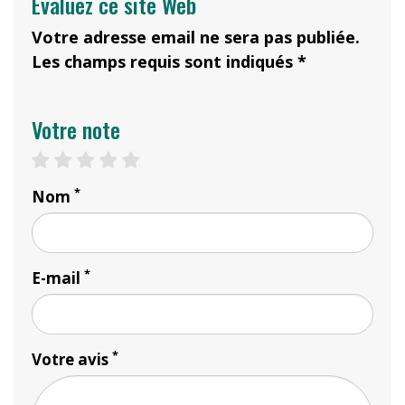
Évaluez ce site Web
Votre adresse email ne sera pas publiée.
Les champs requis sont indiqués *
Votre note
1 star
2 stars
3 stars
4 stars
5 stars
*
Nom
*
E-mail
*
Votre avis