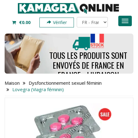
Toggl
€0.00
Vérifier
naviga
TOUS LES PRODUITS SONT
ENVOYÉS DE FRANCE EN
FRANCE - LIVRAISON
PREND SEULEMENT 4 À 7
Maison
Dysfonctionnement sexuel féminin
Lovegra (Viagra féminin)
JOURS - COMMANDEZ
MAINTENANT