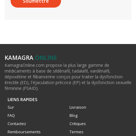
KAMAGRA
ONLINE
KamagraOnline.com propose la plus large gamme de
médicaments à base de sildénafil, tadalafil, vardénafil,
dépoxétine et flibanserine conçus pour traiter la dysfonction
érectile (ED), l'éjaculation précoce (EP) et la dysfonction sexuelle
féminine (FSAID).
LIENS RAPIDES
Sur
Livraison
FAQ
Blog
Contactez
Critiques
Remboursements
Termes