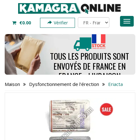
Toggl
€0.00
Vérifier
naviga
TOUS LES PRODUITS SONT
ENVOYÉS DE FRANCE EN
FRANCE - LIVRAISON
PREND SEULEMENT 4 À 7
Maison
Dysfonctionnement de l'érection
Eriacta
JOURS - COMMANDEZ
MAINTENANT