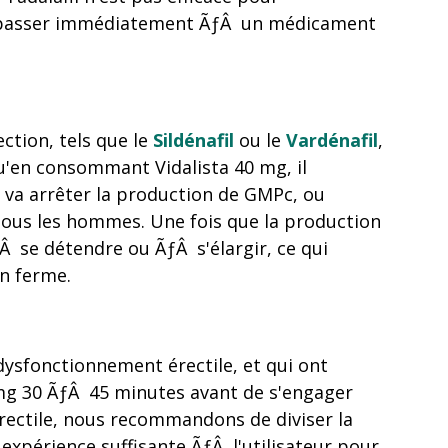
lé de passer immédiatement ÃƒÂ un médicament
ction, tels que le
Sildénafil
ou le
Vardénafil
,
qu'en consommant Vidalista 40 mg, il
 va arrêter la production de GMPc, ou
tous les hommes. Une fois que la production
 se détendre ou ÃƒÂ s'élargir, ce qui
n ferme.
 dysfonctionnement érectile, et qui ont
 mg 30 ÃƒÂ 45 minutes avant de s'engager
érectile, nous recommandons de diviser la
 expérience suffisante ÃƒÂ l'utilisateur pour