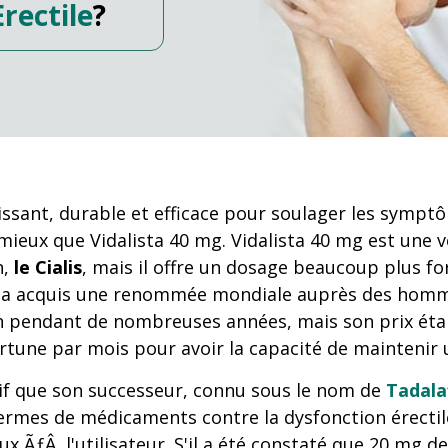
rectile
?
sant, durable et efficace pour soulager les sympt
eux que Vidalista 40 mg. Vidalista 40 mg est une v
n,
le Cialis
, mais il offre un dosage beaucoup plus for
alis a acquis une renommée mondiale auprès des hom
 pendant de nombreuses années, mais son prix était 
rtune par mois pour avoir la capacité de maintenir 
tif que son successeur, connu sous le nom de
Tadalaf
rmes de médicaments contre la dysfonction érectile.
ÃƒÂ l'utilisateur. S'il a été constaté que 20 mg de 