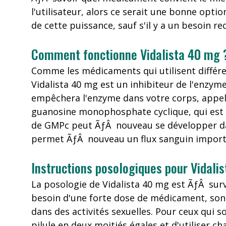
l'utilisateur, alors ce serait une bonne opt
de cette puissance, sauf s'il y a un besoin re
Comment fonctionne Vidalista 40 mg 
Comme les médicaments qui utilisent différent
Vidalista 40 mg est un inhibiteur de l'enzym
empêchera l'enzyme dans votre corps, appelé
guanosine monophosphate cyclique, qui est 
de GMPc peut ÃƒÂ nouveau se développer dan
permet ÃƒÂ nouveau un flux sanguin importa
Instructions posologiques pour Vidali
La posologie de Vidalista 40 mg est ÃƒÂ surv
besoin d'une forte dose de médicament, sont
dans des activités sexuelles. Pour ceux qui
pilule en deux moitiés égales et d'utiliser c