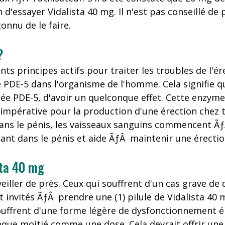
ion d'essayer Vidalista 40 mg. Il n'est pas conseil
connu de le faire.
?
s principes actifs pour traiter les troubles de l'ére
e PDE-5 dans l'organisme de l'homme. Cela signifie 
e PDE-5, d'avoir un quelconque effet. Cette enzyme
impérative pour la production d'une érection chez 
s le pénis, les vaisseaux sanguins commencent ÃƒÂ
nt dans le pénis et aide ÃƒÂ maintenir une érectio
sta 40 mg
eiller de près. Ceux qui souffrent d'un cas grave de
 invités ÃƒÂ prendre une (1) pilule de Vidalista 40
 souffrent d'une forme légère de dysfonctionnement 
haque moitié comme une dose. Cela devrait offrir une