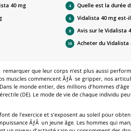
ista 40 mg
Quelle est la durée d
g
Vidalista 40 mg est-i
Avis sur le Vidalista
Acheter du Vidalista
remarquer que leur corps n'est plus aussi performan
; nos muscles commencent ÃƒÂ se gripper, nos articu
. Dans le monde entier, des millions d'hommes d'â
ectile (DE). Le mode de vie de chaque individu peut
ont de l'exercice et s'exposent au soleil pour obten
impuissance ÃƒÂ un jeune âge. Les hommes qui mange
nt un niveau d'activité sain ou consomment des dro