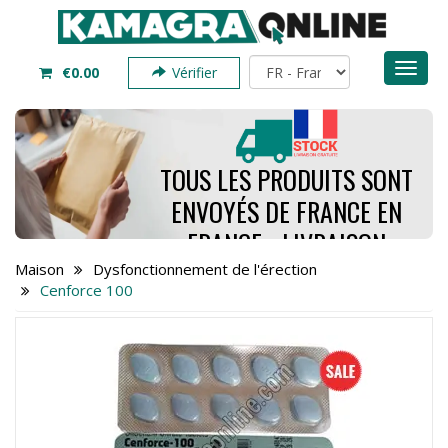
Toggl
€0.00
Vérifier
naviga
TOUS LES PRODUITS SONT
ENVOYÉS DE FRANCE EN
FRANCE - LIVRAISON
PREND SEULEMENT 4 À 7
Maison
Dysfonctionnement de l'érection
Cenforce 100
JOURS - COMMANDEZ
MAINTENANT