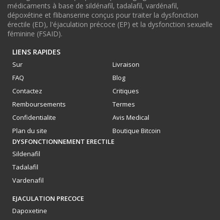
médicaments à base de sildénafil, tadalafil, vardénafil,
dépoxétine et flibanserine conçus pour traiter la dysfonction
érectile (ED), l'éjaculation précoce (EP) et la dysfonction sexuelle
féminine (FSAID).
LIENS RAPIDES
Sur
Livraison
FAQ
Blog
Contactez
Critiques
Remboursements
Termes
Confidentialite
Avis Medical
Plan du site
Boutique Bitcoin
DYSFONCTIONNEMENT ERECTILE
Sildenafil
Tadalafil
Vardenafil
EJACULATION PRECOCE
Dapoxetine