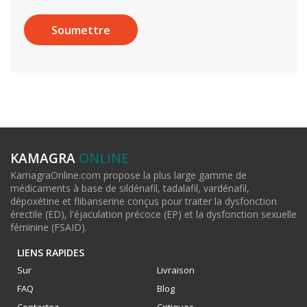
KAMAGRA
ONLINE
KamagraOnline.com propose la plus large gamme de
médicaments à base de sildénafil, tadalafil, vardénafil,
dépoxétine et flibanserine conçus pour traiter la dysfonction
érectile (ED), l'éjaculation précoce (EP) et la dysfonction sexuelle
féminine (FSAID).
LIENS RAPIDES
Sur
Livraison
FAQ
Blog