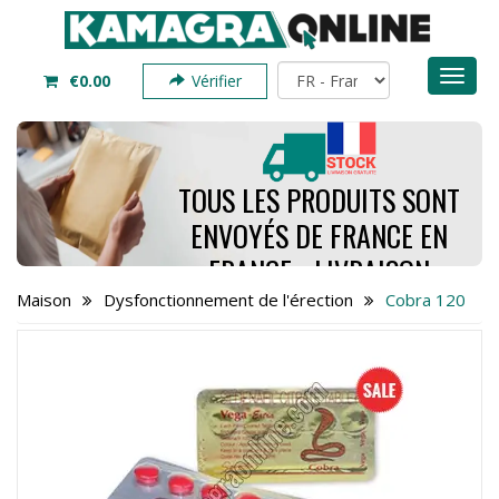
Toggl
€0.00
Vérifier
naviga
TOUS LES PRODUITS SONT
ENVOYÉS DE FRANCE EN
FRANCE - LIVRAISON
PREND SEULEMENT 4 À 7
Maison
Dysfonctionnement de l'érection
Cobra 120
JOURS - COMMANDEZ
MAINTENANT