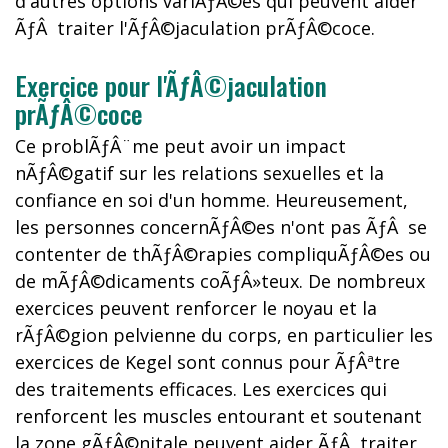
d'autres options variÃƒÂ©es qui peuvent aider
ÃƒÂ traiter l'ÃƒÂ©jaculation prÃƒÂ©coce.
Exercice pour l'ÃƒÂ©jaculation
prÃƒÂ©coce
Ce problÃƒÂ¨me peut avoir un impact
nÃƒÂ©gatif sur les relations sexuelles et la
confiance en soi d'un homme. Heureusement,
les personnes concernÃƒÂ©es n'ont pas ÃƒÂ se
contenter de thÃƒÂ©rapies compliquÃƒÂ©es ou
de mÃƒÂ©dicaments coÃƒÂ»teux. De nombreux
exercices peuvent renforcer le noyau et la
rÃƒÂ©gion pelvienne du corps, en particulier les
exercices de Kegel sont connus pour ÃƒÂªtre
des traitements efficaces. Les exercices qui
renforcent les muscles entourant et soutenant
la zone gÃƒÂ©nitale peuvent aider ÃƒÂ traiter