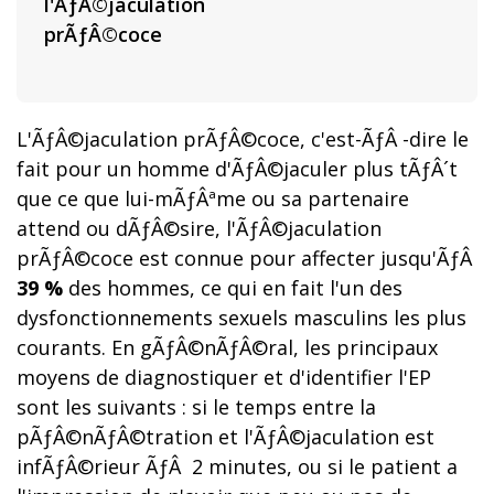
l'ÃƒÂ©jaculation
prÃƒÂ©coce
L'ÃƒÂ©jaculation prÃƒÂ©coce, c'est-ÃƒÂ -dire le
fait pour un homme d'ÃƒÂ©jaculer plus tÃƒÂ´t
que ce que lui-mÃƒÂªme ou sa partenaire
attend ou dÃƒÂ©sire, l'ÃƒÂ©jaculation
prÃƒÂ©coce est connue pour affecter jusqu'ÃƒÂ
39 %
des hommes, ce qui en fait l'un des
dysfonctionnements sexuels masculins les plus
courants. En gÃƒÂ©nÃƒÂ©ral, les principaux
moyens de diagnostiquer et d'identifier l'EP
sont les suivants : si le temps entre la
pÃƒÂ©nÃƒÂ©tration et l'ÃƒÂ©jaculation est
infÃƒÂ©rieur ÃƒÂ 2 minutes, ou si le patient a