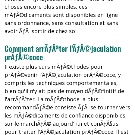
choses encore plus simples, ces
mÃƒÂ©dicaments sont disponibles en ligne
sans ordonnance, sans consultation et sans
avoir ÃƒÂ sortir de chez soi.
Comment arrÃƒÂªter l'ÃƒÂ©jaculation
prÃƒÂ©coce
Il existe plusieurs mÃƒÂ©thodes pour
prÃƒÂ©venir l'ÃƒÂ©jaculation prÃƒÂ©coce, y
compris les techniques comportementales,
bien qu'il n'y ait pas de moyen dÃƒÂ©finitif de
l'arrÃƒÂªter. La mÃƒÂ©thode la plus
recommandÃƒÂ©e consiste ÃƒÂ se tourner vers
les mÃƒÂ©dicaments de confiance disponibles
sur le marchÃƒÂ© aujourd'hui et conÃƒÂ§us
pour traiter l'ÃƒÂ©jaculation prÃƒÂ©coce. Il est