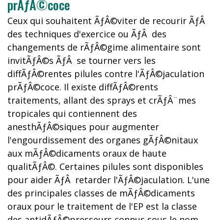
prÃƒÂ©coce
Ceux qui souhaitent ÃƒÂ©viter de recourir ÃƒÂ
des techniques d'exercice ou ÃƒÂ des
changements de rÃƒÂ©gime alimentaire sont
invitÃƒÂ©s ÃƒÂ se tourner vers les
diffÃƒÂ©rentes pilules contre l'ÃƒÂ©jaculation
prÃƒÂ©coce. Il existe diffÃƒÂ©rents
traitements, allant des sprays et crÃƒÂ¨mes
tropicales qui contiennent des
anesthÃƒÂ©siques pour augmenter
l'engourdissement des organes gÃƒÂ©nitaux
aux mÃƒÂ©dicaments oraux de haute
qualitÃƒÂ©. Certaines pilules sont disponibles
pour aider ÃƒÂ retarder l'ÃƒÂ©jaculation. L'une
des principales classes de mÃƒÂ©dicaments
oraux pour le traitement de l'EP est la classe
des antidÃƒÂ©presseurs connus sous le nom