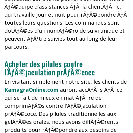
ÃƒÂ©quipe d'assistances ÃƒÂ la clientÃƒÂ¨le,
qui travaille jour et nuit pour rÃƒÂ©pondre ÃƒÂ
toutes leurs questions. Les commandes sont
dotÃƒÂ©es d'un numÃƒÂ©ro de suivi unique et
peuvent ÃƒÂªtre suivies tout au long de leur
parcours.
Acheter des pilules contre
l'ÃƒÂ©jaculation prÃƒÂ©coce
En visitant simplement notre site, les clients de
KamagraOnline.com
auront accÃƒÂ¨s ÃƒÂ ce
qui se fait de mieux en matiÃƒÂ¨re de
comprimÃƒÂ©s contre l'ÃƒÂ©jaculation
prÃƒÂ©coce. Des pilules traditionnelles aux
gelÃƒÂ©es orales, nous avons diffÃƒÂ©rents
produits pour rÃƒÂ©pondre aux besoins de