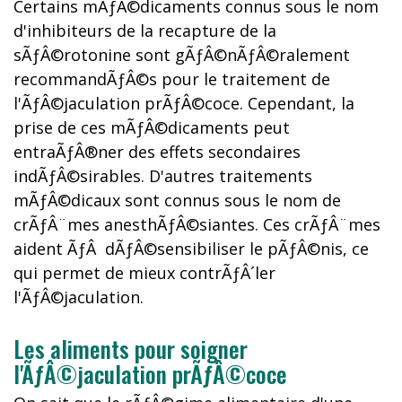
Certains mÃƒÂ©dicaments connus sous le nom
d'inhibiteurs de la recapture de la
sÃƒÂ©rotonine sont gÃƒÂ©nÃƒÂ©ralement
recommandÃƒÂ©s pour le traitement de
l'ÃƒÂ©jaculation prÃƒÂ©coce. Cependant, la
prise de ces mÃƒÂ©dicaments peut
entraÃƒÂ®ner des effets secondaires
indÃƒÂ©sirables. D'autres traitements
mÃƒÂ©dicaux sont connus sous le nom de
crÃƒÂ¨mes anesthÃƒÂ©siantes. Ces crÃƒÂ¨mes
aident ÃƒÂ dÃƒÂ©sensibiliser le pÃƒÂ©nis, ce
qui permet de mieux contrÃƒÂ´ler
l'ÃƒÂ©jaculation.
Les aliments pour soigner
l'ÃƒÂ©jaculation prÃƒÂ©coce