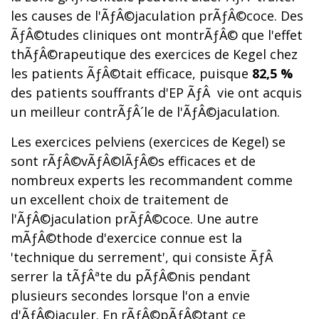
les causes de l'ÃƒÂ©jaculation prÃƒÂ©coce. Des
ÃƒÂ©tudes cliniques ont montrÃƒÂ© que l'effet
thÃƒÂ©rapeutique des exercices de Kegel chez
les patients ÃƒÂ©tait efficace, puisque
82,5 %
des patients souffrants d'EP ÃƒÂ vie ont acquis
un meilleur contrÃƒÂ´le de l'ÃƒÂ©jaculation.
Les exercices pelviens (exercices de Kegel) se
sont rÃƒÂ©vÃƒÂ©lÃƒÂ©s efficaces et de
nombreux experts les recommandent comme
un excellent choix de traitement de
l'ÃƒÂ©jaculation prÃƒÂ©coce. Une autre
mÃƒÂ©thode d'exercice connue est la
'technique du serrement', qui consiste ÃƒÂ
serrer la tÃƒÂªte du pÃƒÂ©nis pendant
plusieurs secondes lorsque l'on a envie
d'ÃƒÂ©jaculer. En rÃƒÂ©pÃƒÂ©tant ce