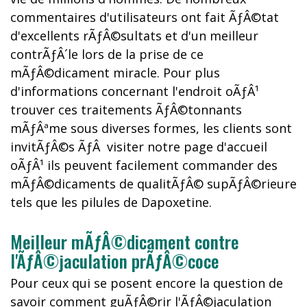
commentaires d'utilisateurs ont fait ÃƒÂ©tat
d'excellents rÃƒÂ©sultats et d'un meilleur
contrÃƒÂ´le lors de la prise de ce
mÃƒÂ©dicament miracle. Pour plus
d'informations concernant l'endroit oÃƒÂ¹
trouver ces traitements ÃƒÂ©tonnants
mÃƒÂªme sous diverses formes, les clients sont
invitÃƒÂ©s ÃƒÂ visiter notre page d'accueil
oÃƒÂ¹ ils peuvent facilement commander des
mÃƒÂ©dicaments de qualitÃƒÂ© supÃƒÂ©rieure
tels que les pilules de Dapoxetine.
Meilleur mÃƒÂ©dicament contre
l'ÃƒÂ©jaculation prÃƒÂ©coce
Pour ceux qui se posent encore la question de
savoir comment guÃƒÂ©rir l'ÃƒÂ©jaculation