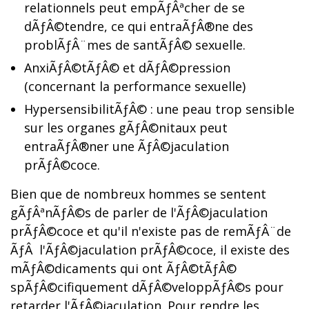
relationnels peut empÃƒÂªcher de se
dÃƒÂ©tendre, ce qui entraÃƒÂ®ne des
problÃƒÂ¨mes de santÃƒÂ© sexuelle.
AnxiÃƒÂ©tÃƒÂ© et dÃƒÂ©pression
(concernant la performance sexuelle)
HypersensibilitÃƒÂ© : une peau trop sensible
sur les organes gÃƒÂ©nitaux peut
entraÃƒÂ®ner une ÃƒÂ©jaculation
prÃƒÂ©coce.
Bien que de nombreux hommes se sentent
gÃƒÂªnÃƒÂ©s de parler de l'ÃƒÂ©jaculation
prÃƒÂ©coce et qu'il n'existe pas de remÃƒÂ¨de
ÃƒÂ l'ÃƒÂ©jaculation prÃƒÂ©coce, il existe des
mÃƒÂ©dicaments qui ont ÃƒÂ©tÃƒÂ©
spÃƒÂ©cifiquement dÃƒÂ©veloppÃƒÂ©s pour
retarder l'ÃƒÂ©jaculation. Pour rendre les