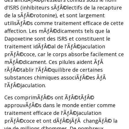
d'ISRS (inhibiteurs sÃƒÂ©lectifs de la recapture
de la sÃƒÂ©rotonine), et sont largement
utilisÃƒÂ©s comme traitement efficace de cette
affection. Les mÃƒÂ©dicaments tels que la
Dapoxetine sont des ISRS et constituent le
traitement idÃƒÂ©al de l'ÃƒÂ©jaculation
prÃƒÂ©coce, car le corps absorbe facilement ce
mÃƒÂ©dicament. Ces pilules aident ÃƒÂ
rÃƒÂ©tablir l'ÃƒÂ©quilibre de certaines
substances chimiques associÃƒÂ©es ÃƒÂ
l'ÃƒÂ©jaculation.
Ces comprimÃƒÂ©s ont ÃƒÂ©tÃƒÂ©
approuvÃƒÂ©s dans le monde entier comme
traitement efficace de l'ÃƒÂ©jaculation
prÃƒÂ©coce et ont dÃƒÂ©jÃƒÂ changÃƒÂ© la
vie de millions d'hommes. De nombreux