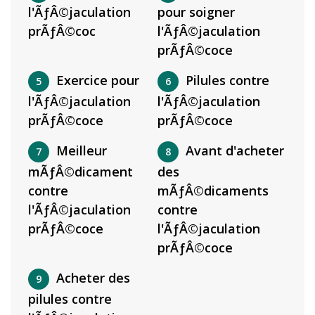
l'ÃƒÂ©jaculation
pour soigner
prÃƒÂ©coc
l'ÃƒÂ©jaculation
prÃƒÂ©coce
Exercice pour
Pilules contre
l'ÃƒÂ©jaculation
l'ÃƒÂ©jaculation
prÃƒÂ©coce
prÃƒÂ©coce
Meilleur
Avant d'acheter
mÃƒÂ©dicament
des
contre
mÃƒÂ©dicaments
l'ÃƒÂ©jaculation
contre
prÃƒÂ©coce
l'ÃƒÂ©jaculation
prÃƒÂ©coce
Acheter des
pilules contre