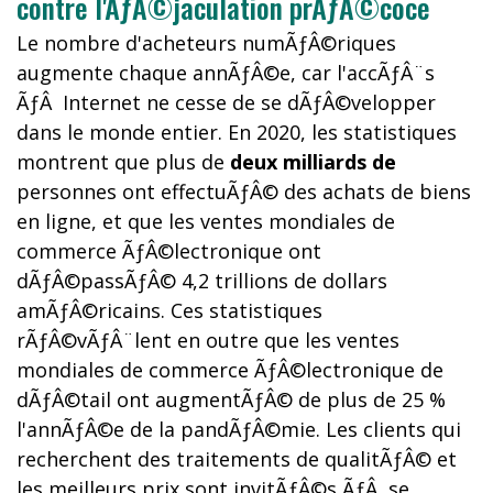
contre l'ÃƒÂ©jaculation prÃƒÂ©coce
Le nombre d'acheteurs numÃƒÂ©riques
augmente chaque annÃƒÂ©e, car l'accÃƒÂ¨s
ÃƒÂ Internet ne cesse de se dÃƒÂ©velopper
dans le monde entier. En 2020, les statistiques
montrent que plus de
deux milliards de
personnes ont effectuÃƒÂ© des achats de biens
en ligne, et que les ventes mondiales de
commerce ÃƒÂ©lectronique ont
dÃƒÂ©passÃƒÂ© 4,2 trillions de dollars
amÃƒÂ©ricains. Ces statistiques
rÃƒÂ©vÃƒÂ¨lent en outre que les ventes
mondiales de commerce ÃƒÂ©lectronique de
dÃƒÂ©tail ont augmentÃƒÂ© de plus de 25 %
l'annÃƒÂ©e de la pandÃƒÂ©mie. Les clients qui
recherchent des traitements de qualitÃƒÂ© et
les meilleurs prix sont invitÃƒÂ©s ÃƒÂ se