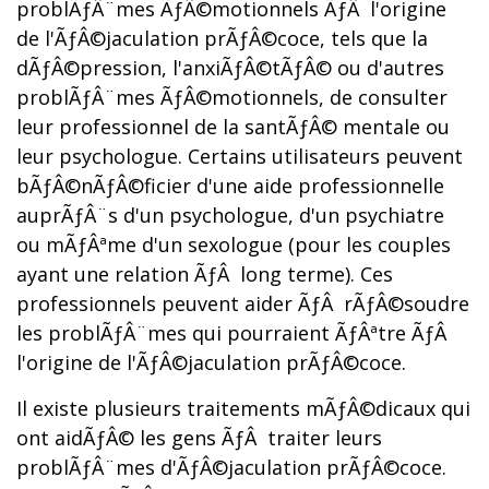
problÃƒÂ¨mes ÃƒÂ©motionnels ÃƒÂ l'origine
de l'ÃƒÂ©jaculation prÃƒÂ©coce, tels que la
dÃƒÂ©pression, l'anxiÃƒÂ©tÃƒÂ© ou d'autres
problÃƒÂ¨mes ÃƒÂ©motionnels, de consulter
leur professionnel de la santÃƒÂ© mentale ou
leur psychologue. Certains utilisateurs peuvent
bÃƒÂ©nÃƒÂ©ficier d'une aide professionnelle
auprÃƒÂ¨s d'un psychologue, d'un psychiatre
ou mÃƒÂªme d'un sexologue (pour les couples
ayant une relation ÃƒÂ long terme). Ces
professionnels peuvent aider ÃƒÂ rÃƒÂ©soudre
les problÃƒÂ¨mes qui pourraient ÃƒÂªtre ÃƒÂ
l'origine de l'ÃƒÂ©jaculation prÃƒÂ©coce.
Il existe plusieurs traitements mÃƒÂ©dicaux qui
ont aidÃƒÂ© les gens ÃƒÂ traiter leurs
problÃƒÂ¨mes d'ÃƒÂ©jaculation prÃƒÂ©coce.