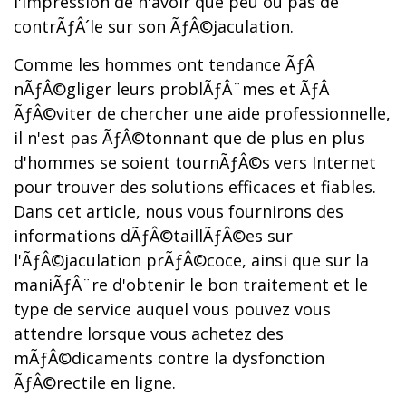
l'impression de n'avoir que peu ou pas de
contrÃƒÂ´le sur son ÃƒÂ©jaculation.
Comme les hommes ont tendance ÃƒÂ
nÃƒÂ©gliger leurs problÃƒÂ¨mes et ÃƒÂ
ÃƒÂ©viter de chercher une aide professionnelle,
il n'est pas ÃƒÂ©tonnant que de plus en plus
d'hommes se soient tournÃƒÂ©s vers Internet
pour trouver des solutions efficaces et fiables.
Dans cet article, nous vous fournirons des
informations dÃƒÂ©taillÃƒÂ©es sur
l'ÃƒÂ©jaculation prÃƒÂ©coce, ainsi que sur la
maniÃƒÂ¨re d'obtenir le bon traitement et le
type de service auquel vous pouvez vous
attendre lorsque vous achetez des
mÃƒÂ©dicaments contre la dysfonction
ÃƒÂ©rectile en ligne.