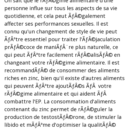
On sait que le rÃƒÂ©gime alimentaire d'une
personne influe sur tous les aspects de sa vie
quotidienne, et cela peut ÃƒÂ©galement
affecter ses performances sexuelles. Il est
connu qu'un changement de style de vie peut
ÃƒÂªtre essentiel pour traiter l'ÃƒÂ©jaculation
prÃƒÂ©coce de maniÃƒÂ¨re plus naturelle, ce
qui peut ÃƒÂªtre facilement rÃƒÂ©alisÃƒÂ© en
changeant votre rÃƒÂ©gime alimentaire. Il est
recommandÃƒÂ© de consommer des aliments
riches en zinc, bien qu'il existe d'autres aliments
qui peuvent ÃƒÂªtre ajoutÃƒÂ©s ÃƒÂ votre
rÃƒÂ©gime alimentaire et qui aident ÃƒÂ
combattre l'EP. La consommation d'aliments
contenant du zinc permet de rÃƒÂ©guler la
production de testostÃƒÂ©rone, de stimuler la
libido et mÃƒÂªme d'optimiser la qualitÃƒÂ©