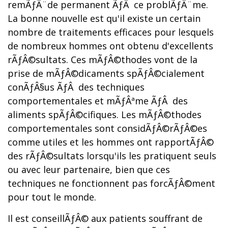
remÃƒÂ¨de permanent ÃƒÂ ce problÃƒÂ¨me.
La bonne nouvelle est qu'il existe un certain
nombre de traitements efficaces pour lesquels
de nombreux hommes ont obtenu d'excellents
rÃƒÂ©sultats. Ces mÃƒÂ©thodes vont de la
prise de mÃƒÂ©dicaments spÃƒÂ©cialement
conÃƒÂ§us ÃƒÂ des techniques
comportementales et mÃƒÂªme ÃƒÂ des
aliments spÃƒÂ©cifiques. Les mÃƒÂ©thodes
comportementales sont considÃƒÂ©rÃƒÂ©es
comme utiles et les hommes ont rapportÃƒÂ©
des rÃƒÂ©sultats lorsqu'ils les pratiquent seuls
ou avec leur partenaire, bien que ces
techniques ne fonctionnent pas forcÃƒÂ©ment
pour tout le monde.
Il est conseillÃƒÂ© aux patients souffrant de