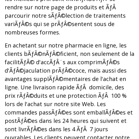
rendre sur notre page de produits et ÃƒÂ
parcourir notre sÃƒÂ©lection de traitements
variÃƒÂ©s qui se prÃƒÂ©sentent sous de
nombreuses formes.
En achetant sur notre pharmacie en ligne, les
clients bÃƒÂ©nÃƒÂ©ficient, non seulement de la
facilitÃƒÂ© d'accÃƒÂ¨s aux comprimÃƒÂ©s
d'ÃƒÂ©jaculation prÃƒÂ©coce, mais aussi des
avantages supplÃƒÂ©mentaires de l'achat en
ligne. Une livraison rapide ÃƒÂ domicile, des
prix rÃƒÂ©duits et une protection ÃƒÂ 100 %
lors de l'achat sur notre site Web. Les
commandes passÃƒÂ©es sont emballÃƒÂ©es et
postÃƒÂ©es dans les 24 heures qui suivent et
sont livrÃƒÂ©es dans les 4 ÃƒÂ 7 jours
ouvrables. Les clients peuvent contacter notre