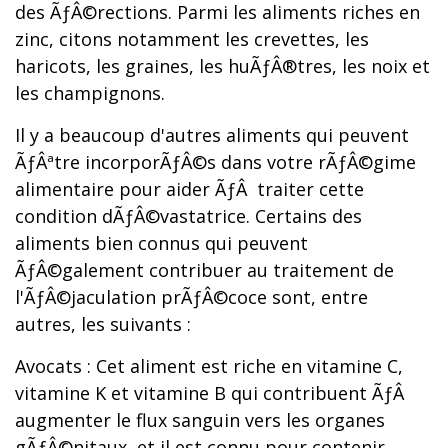
des ÃƒÂ©rections. Parmi les aliments riches en
zinc, citons notamment les crevettes, les
haricots, les graines, les huÃƒÂ®tres, les noix et
les champignons.
Il y a beaucoup d'autres aliments qui peuvent
ÃƒÂªtre incorporÃƒÂ©s dans votre rÃƒÂ©gime
alimentaire pour aider ÃƒÂ traiter cette
condition dÃƒÂ©vastatrice. Certains des
aliments bien connus qui peuvent
ÃƒÂ©galement contribuer au traitement de
l'ÃƒÂ©jaculation prÃƒÂ©coce sont, entre
autres, les suivants :
Avocats : Cet aliment est riche en vitamine C,
vitamine K et vitamine B qui contribuent ÃƒÂ
augmenter le flux sanguin vers les organes
gÃƒÂ©nitaux, et il est connu pour contenir