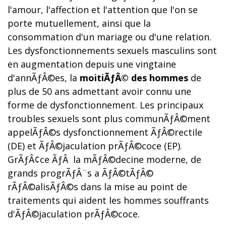
l'amour, l'affection et l'attention que l'on se
porte mutuellement, ainsi que la
consommation d'un mariage ou d'une relation.
Les dysfonctionnements sexuels masculins sont
en augmentation depuis une vingtaine
d'annÃƒÂ©es, la
moitiÃƒÂ© des hommes
de
plus de 50 ans admettant avoir connu une
forme de dysfonctionnement. Les principaux
troubles sexuels sont plus communÃƒÂ©ment
appelÃƒÂ©s dysfonctionnement ÃƒÂ©rectile
(DE) et ÃƒÂ©jaculation prÃƒÂ©coce (EP).
GrÃƒÂ¢ce ÃƒÂ la mÃƒÂ©decine moderne, de
grands progrÃƒÂ¨s a ÃƒÂ©tÃƒÂ©
rÃƒÂ©alisÃƒÂ©s dans la mise au point de
traitements qui aident les hommes souffrants
d'ÃƒÂ©jaculation prÃƒÂ©coce.