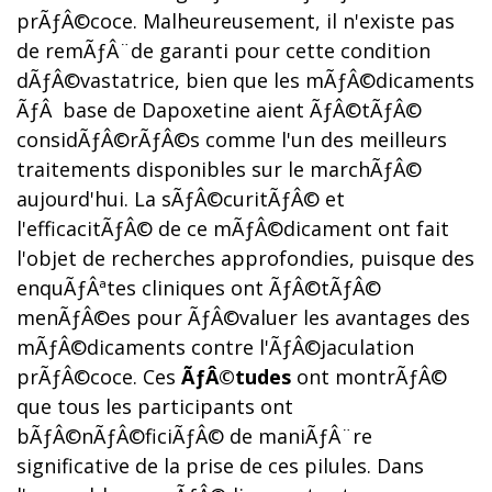
prÃƒÂ©coce. Malheureusement, il n'existe pas
de remÃƒÂ¨de garanti pour cette condition
dÃƒÂ©vastatrice, bien que les mÃƒÂ©dicaments
ÃƒÂ base de Dapoxetine aient ÃƒÂ©tÃƒÂ©
considÃƒÂ©rÃƒÂ©s comme l'un des meilleurs
traitements disponibles sur le marchÃƒÂ©
aujourd'hui. La sÃƒÂ©curitÃƒÂ© et
l'efficacitÃƒÂ© de ce mÃƒÂ©dicament ont fait
l'objet de recherches approfondies, puisque des
enquÃƒÂªtes cliniques ont ÃƒÂ©tÃƒÂ©
menÃƒÂ©es pour ÃƒÂ©valuer les avantages des
mÃƒÂ©dicaments contre l'ÃƒÂ©jaculation
prÃƒÂ©coce. Ces
ÃƒÂ©tudes
ont montrÃƒÂ©
que tous les participants ont
bÃƒÂ©nÃƒÂ©ficiÃƒÂ© de maniÃƒÂ¨re
significative de la prise de ces pilules. Dans