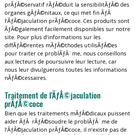
prÃƒÂ©servatif rÃƒÂ©duit la sensibilitÃƒÂ© des
organes gÃƒÂ©nitaux, ce qui met fin ÃƒÂ
l'ÃƒÂ©jaculation prÃƒÂ©coce. Ces produits sont
ÃƒÂ©galement facilement disponibles sur notre
site. Pour plus d'informations sur les
diffÃƒÂ©rentes mÃƒÂ©thodes utilisÃƒÂ©es
pour traiter ce problÃƒÂ¨me, nous conseillons
aux lecteurs de poursuivre leur lecture, car
nous leur divulguerons toutes les informations
nÃƒÂ©cessaires.
Traitement de l'ÃƒÂ©jaculation
prÃƒÂ©coce
Bien que les traitements mÃƒÂ©dicaux puissent
aider ÃƒÂ rÃƒÂ©soudre le problÃƒÂ¨me de
l'ÃƒÂ©jaculation prÃƒÂ©coce, il n'existe pas de