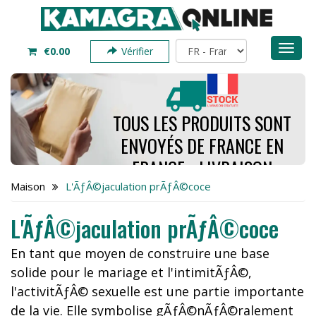
Toggl
€0.00
Vérifier
naviga
TOUS LES PRODUITS SONT
ENVOYÉS DE FRANCE EN
FRANCE - LIVRAISON
PREND SEULEMENT 4 À 7
Maison
L'ÃƒÂ©jaculation prÃƒÂ©coce
JOURS - COMMANDEZ
L'ÃƒÂ©jaculation prÃƒÂ©coce
MAINTENANT
En tant que moyen de construire une base
solide pour le mariage et l'intimitÃƒÂ©,
l'activitÃƒÂ© sexuelle est une partie importante
de la vie. Elle symbolise gÃƒÂ©nÃƒÂ©ralement