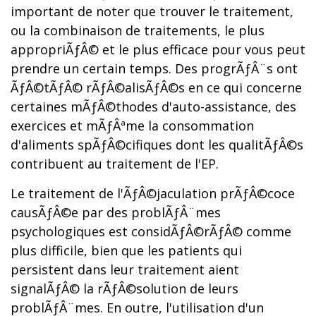
important de noter que trouver le traitement,
ou la combinaison de traitements, le plus
appropriÃƒÂ© et le plus efficace pour vous peut
prendre un certain temps. Des progrÃƒÂ¨s ont
ÃƒÂ©tÃƒÂ© rÃƒÂ©alisÃƒÂ©s en ce qui concerne
certaines mÃƒÂ©thodes d'auto-assistance, des
exercices et mÃƒÂªme la consommation
d'aliments spÃƒÂ©cifiques dont les qualitÃƒÂ©s
contribuent au traitement de l'EP.
Le traitement de l'ÃƒÂ©jaculation prÃƒÂ©coce
causÃƒÂ©e par des problÃƒÂ¨mes
psychologiques est considÃƒÂ©rÃƒÂ© comme
plus difficile, bien que les patients qui
persistent dans leur traitement aient
signalÃƒÂ© la rÃƒÂ©solution de leurs
problÃƒÂ¨mes. En outre, l'utilisation d'un