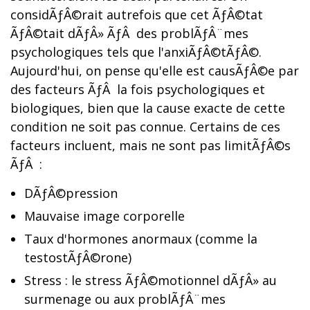
considÃƒÂ©rait autrefois que cet ÃƒÂ©tat
ÃƒÂ©tait dÃƒÂ» ÃƒÂ des problÃƒÂ¨mes
psychologiques tels que l'anxiÃƒÂ©tÃƒÂ©.
Aujourd'hui, on pense qu'elle est causÃƒÂ©e par
des facteurs ÃƒÂ la fois psychologiques et
biologiques, bien que la cause exacte de cette
condition ne soit pas connue. Certains de ces
facteurs incluent, mais ne sont pas limitÃƒÂ©s
ÃƒÂ :
DÃƒÂ©pression
Mauvaise image corporelle
Taux d'hormones anormaux (comme la
testostÃƒÂ©rone)
Stress : le stress ÃƒÂ©motionnel dÃƒÂ» au
surmenage ou aux problÃƒÂ¨mes