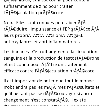
suffisamment de zinc pour traiter
l'ÃƒÂ©jaculation prÃƒÂ©coce.
Noix : Elles sont connues pour aider ÃƒÂ
rÃƒÂ©duire l'impuissance et l'EP grÃƒÂ¢ce ÃƒÂ
leurs propriÃƒÂ©tÃƒÂ©s omÃƒÂ©ga-3,
antioxydantes et anti-inflammatoires.
Les bananes : Ce fruit augmente la circulation
sanguine et la production de testostÃƒÂ©rone
et est connu pour ÃƒÂªtre un traitement
efficace contre l'ÃƒÂ©jaculation prÃƒÂ©coce.
Il est important de noter que tout le monde
n'obtiendra pas les mÃƒÂªmes rÃƒÂ©sultats et
qu'il ne faut pas se dÃƒÂ©courager si aucun
changement n'est constatÃƒÂ©. Il existe