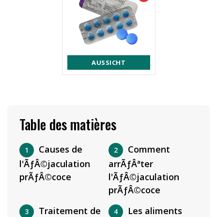
AUSSICHT
Table des matières
Causes de
Comment
l'ÃƒÂ©jaculation
arrÃƒÂªter
prÃƒÂ©coce
l'ÃƒÂ©jaculation
prÃƒÂ©coce
Traitement de
Les aliments