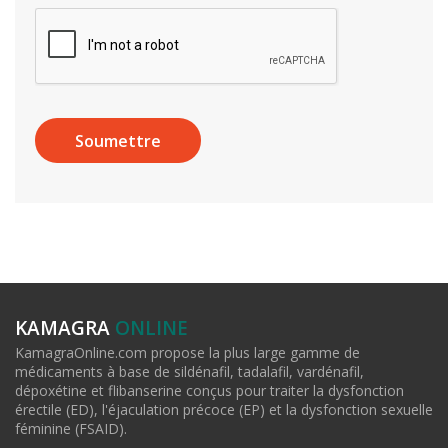
KAMAGRA
ONLINE
KamagraOnline.com propose la plus large gamme de
médicaments à base de sildénafil, tadalafil, vardénafil,
dépoxétine et flibanserine conçus pour traiter la dysfonction
érectile (ED), l'éjaculation précoce (EP) et la dysfonction sexuelle
féminine (FSAID).