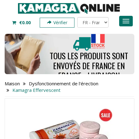
Toggl
€0.00
Vérifier
naviga
TOUS LES PRODUITS SONT
ENVOYÉS DE FRANCE EN
FRANCE - LIVRAISON
PREND SEULEMENT 4 À 7
Maison
Dysfonctionnement de l'érection
Kamagra Effervescent
JOURS - COMMANDEZ
MAINTENANT