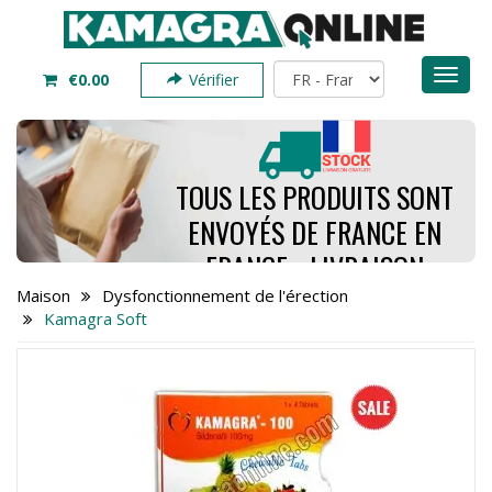
Toggl
€0.00
Vérifier
naviga
TOUS LES PRODUITS SONT
ENVOYÉS DE FRANCE EN
FRANCE - LIVRAISON
PREND SEULEMENT 4 À 7
Maison
Dysfonctionnement de l'érection
Kamagra Soft
JOURS - COMMANDEZ
MAINTENANT