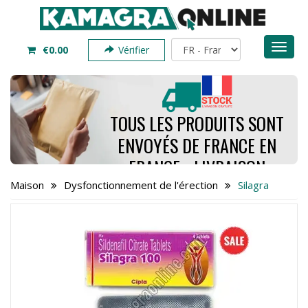
Toggl
€0.00
Vérifier
naviga
TOUS LES PRODUITS SONT
ENVOYÉS DE FRANCE EN
FRANCE - LIVRAISON
PREND SEULEMENT 4 À 7
Maison
Dysfonctionnement de l'érection
Silagra
JOURS - COMMANDEZ
MAINTENANT